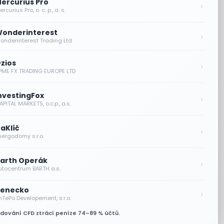
ercurius Pro
›
rcurius Pro, o. c. p., a. s.
onderinterest
›
onderinterest Trading Ltd
zios
›
PME FX TRADING EUROPE LTD
nvestingFox
›
PITAL MARKETS, o.c.p., a.s.
aKlíč
›
nergodomy s.r.o.
arth Operák
›
utocentrum BARTH a.s.
enecko
›
nTePo Developement, s.r.o.
odování CFD ztrácí peníze 74–89 % účtů.