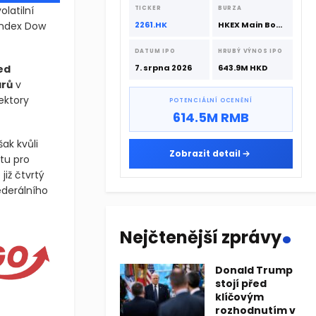
srpna 2026 s podporou CATL a
latilní
TICKER
BURZA
Hillhouse Investment.
 Index Dow
2261.HK
HKEX Main Board
DATUM IPO
HRUBÝ VÝNOS IPO
ed
7. srpna 2026
643.9M HKD
arů
v
ektory
POTENCIÁLNÍ OCENĚNÍ
614.5M RMB
ak kvůli
Zobrazit detail
utu pro
již čtvrtý
ederálního
.
Nejčtenější zprávy
Donald Trump
stojí před
klíčovým
rozhodnutím v