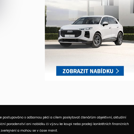
je postupováno s odbornou péčí a cílem poskytovat čtenářům objektivní, aktuální
ční poradenství ani nabídku či výzvu ke koupi nebo prodeji konkrétních finančních
 zveřejnění a mohou se v čase měnit.