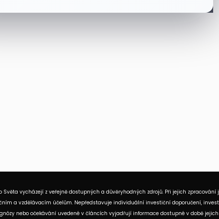
 Světa vycházejí z veřejně dostupných a důvěryhodných zdrojů. Při jejich zpracování 
ním a vzdělávacím účelům. Nepředstavuje individuální investiční doporučení, investi
rognózy nebo očekávání uvedené v článcích vyjadřují informace dostupné v době jejich