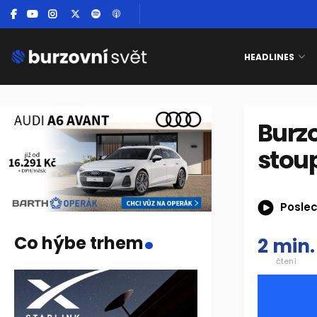
HEADLINES
Burz
stou
Poslec
.
Co hýbe trhem
2 min.
čtení