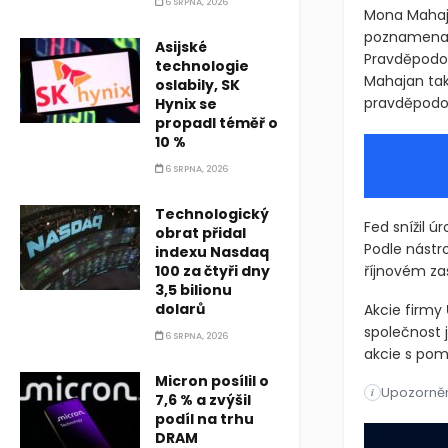
6 SRPNA, 2026
Mona Mahaja
poznamenala
Asijské
Pravděpodob
technologie
Mahajan tak
oslabily, SK
pravděpodob
Hynix se
propadl téměř o
10 %
6 SRPNA, 2026
Technologický
Fed snížil ú
obrat přidal
Podle nástr
indexu Nasdaq
100 za čtyři dny
říjnovém za
3,5 bilionu
dolarů
Akcie firmy
společnost 
6 SRPNA, 2026
akcie s p
Micron posílil o
Upozorněn
New York – V
i
7,6 % a zvýšil
podíl na trhu
New York – V
DRAM