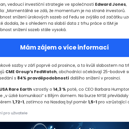
n, vedoucí investiční strategie ve společnosti
Edward Jones
,
: „Momentálně se zdá, že momentum je na straně investorů.
nost snížení úrokových sazeb od Fedu se zvýšila od začátku uz
é dodala, že s ohledem na slabší data z trhu práce a ISM je
nost snížení sazeb stále vysoká.
Mám zájem o více informací
rokové sazby v září poprvé od prosince, a to kvůli slabostem na t
ojů
CME Group’s FedWatch
, obchodníci očekávají 25-bodové s
sedání s
84% pravděpodobností
dalšího snížení v prosinci.
USA Rare Earth
vzrostly o
14,3 %
poté, co CEO Barbara Humpton
je „v úzké komunikaci“ s Bílým domem. Na burze NYSE převládaly 
oměrem
1,72-1
, zatímco na Nasdaq byl poměr
1,5-1
pro vzrůstající 
í pro uživatele
 pátek se index S&P 500 dostal na historické uzavření během vol
 pátek se index S&P 500 dostal na historické uzavření během vol