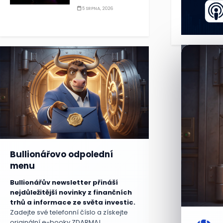
5 SRPNA, 2026
Bullionářovo odpolední
menu
Bullionářův newsletter přináší
nejdůležitější novinky z finančních
trhů a informace ze světa investic.
Zadejte své telefonní číslo a získejte
originální e-booky ZDARMA!