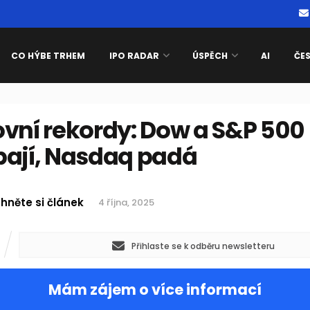
CO HÝBE TRHEM
IPO RADAR
ÚSPĚCH
AI
ČE
ovní rekordy: Dow a S&P 500
pají, Nasdaq padá
hněte si článek
4 října, 2025
Přihlaste se k odběru newsletteru
Mám zájem o více informací