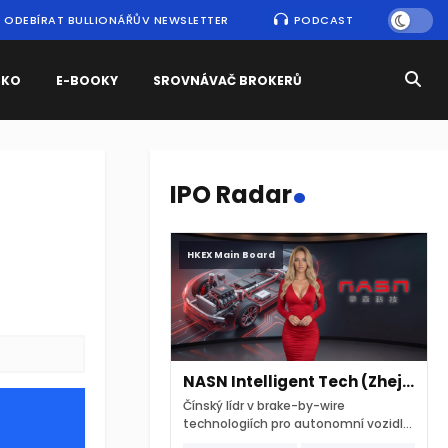
ODEBÍRAT BULLIONÁŘŮV NEWSLETTER
PODCAST
SKO
E-BOOKY
SROVNÁVAČ BROKERŮ
.
IPO Radar
HKEX Main Board
NASN Intelligent Tech (Zhejiang)
Čínský lídr v brake-by-wire
technologiích pro autonomní vozidla
vstupuje na hongkongskou burzu 7.