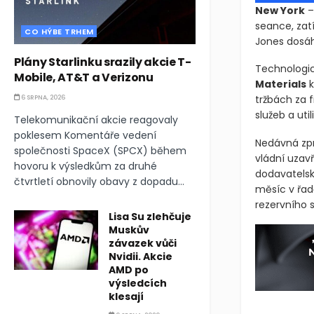
New York
–
seance, zat
CO HÝBE TRHEM
Jones dosáhl
Plány Starlinku srazily akcie T-
Technologic
Mobile, AT&T a Verizonu
Materials
k
tržbách za f
6 SRPNA, 2026
služeb a uti
Telekomunikační akcie reagovaly
poklesem Komentáře vedení
Nedávná zpr
společnosti SpaceX (SPCX) během
vládní uzavř
hovoru k výsledkům za druhé
dodavatelské
čtvrtletí obnovily obavy z dopadu...
měsíc v řad
rezervního 
Lisa Su zlehčuje
Muskův
závazek vůči
Nvidii. Akcie
AMD po
výsledcích
klesají