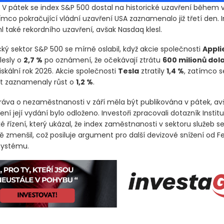
 V pátek se index S&P 500 dostal na historické uzavření během vo
ímco pokračující vládní uzavření USA zaznamenalo již třetí den.
 také rekordního uzavření, avšak Nasdaq klesl.
ký sektor S&P 500 se mírně oslabil, když akcie společnosti
Appli
lesly o
2,7 %
po oznámení, že očekávají ztrátu
600 milionů dol
iskální rok 2026. Akcie společnosti
Tesla
ztratily
1,4 %
, zatímco s
lit zaznamenaly růst o
1,2 %
.
áva o nezaměstnanosti v září měla být publikována v pátek, avš
ení její vydání bylo odloženo. Investoři zpracovali dotazník Instit
 řízení, který ukázal, že index zaměstnanosti v sektoru služeb se 
ě zmenšil, což posiluje argument pro další devizové snížení od F
systému.