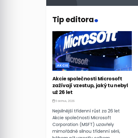
.
Tip editora
AKCIE
Akcie společnosti Microsoft
zažívají vzestup, jaký tu nebyl
už 26 let
5 SRPNA, 2026
Nejsilnější třídenní růst za 26 let
Akcie společnosti Microsoft
Corporation (MSFT) uzavřely
mimořádně silnou třídenní sérii,