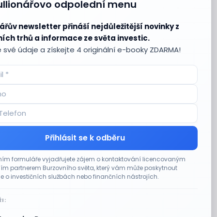
ullionářovo odpolední menu
ářův newsletter přináší nejdůležitější novinky z
ích trhů a informace ze světa investic.
 své údaje a získejte 4 originální e-booky ZDARMA!
Přihlásit se k odběru
ím formuláře vyjadřujete zájem o kontaktování licencovaným
m partnerem Burzovního světa, který vám může poskytnout
e o investičních službách nebo finančních nástrojích.
I: