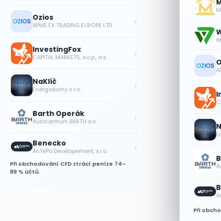
M
Me
Ozios
›
APME FX TRADING EUROPE LTD
W
W
InvestingFox
›
CAPITAL MARKETS, o.c.p., a.s.
O
A
NaKlíč
›
Energodomy s.r.o.
I
CA
Barth Operák
›
Autocentrum BARTH a.s.
N
E
Benecko
›
AnTePo Developement, s.r.o.
B
Při obchodování CFD ztrácí peníze 74–
A
89 % účtů.
B
A
Při obch