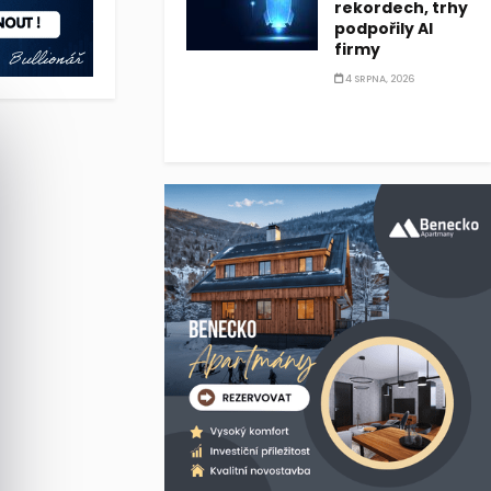
rekordech, trhy
podpořily AI
firmy
4 SRPNA, 2026