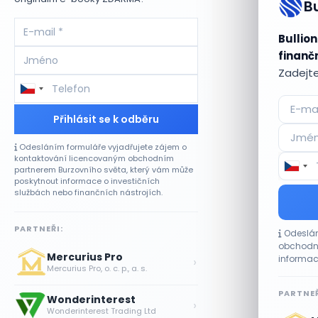
B
Bullion
finančn
Zadejte
Přihlásit se k odběru
Odesláním formuláře vyjadřujete zájem o
kontaktování licencovaným obchodním
partnerem Burzovního světa, který vám může
poskytnout informace o investičních
službách nebo finančních nástrojích.
PARTNEŘI:
Odeslán
obchodní
Mercurius Pro
informac
›
Mercurius Pro, o. c. p., a. s.
PARTNEŘ
Wonderinterest
›
Wonderinterest Trading Ltd