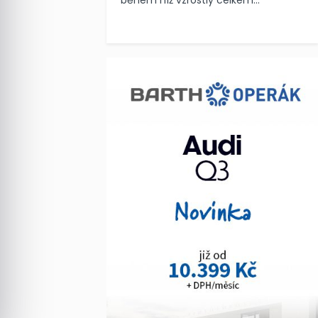
během níž vzrostly celkem...