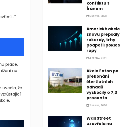
konfliktu s
Íránem
avření…“
5 SRPNA, 2026
Americké akcie
znovu přepsaly
rekordy, trhy
podpořil pokles
ropy
4 SRPNA, 2026
rhu práce.
nížení na
Akcie Eaton po
překonání
čtvrtletních
odhadů
 uvedla, že
vyskočily o 7,3
vzrůstající
procenta
akcie.
2 SRPNA, 2026
atilní seance, zatímco pokračující vládní uzavření USA zaznamena
Wall Street
atilní seance, zatímco pokračující vládní uzavření USA zaznamena
uzavřela na