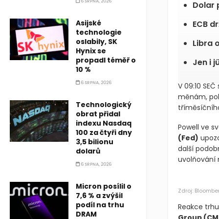
6 SRPNA, 2026
Dolar 
Asijské
ECB dr
technologie
oslabily, SK
Libra o
Hynix se
propadl téměř o
Jen i 
10 %
6 SRPNA, 2026
V 09:10 SEČ
měnám, pohy
Technologický
tříměsíční
obrat přidal
indexu Nasdaq
Powell ve s
100 za čtyři dny
(Fed)
upozor
3,5 bilionu
další podobn
dolarů
uvolňování 
6 SRPNA, 2026
Micron posílil o
Zdroj: Bloombe
7,6 % a zvýšil
podíl na trhu
Reakce trhu
DRAM
Group
(CM