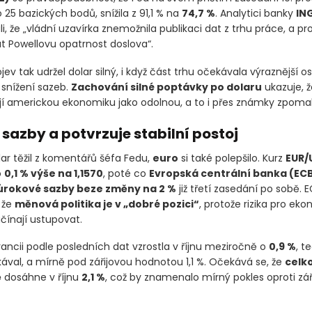
o 25 bazických bodů, snížila z 91,1 % na
74,7 %
. Analytici banky
IN
 že „vládní uzavírka znemožnila publikaci dat z trhu práce, a pr
át Powellovu opatrnost doslova“.
jev tak udržel dolar silný, i když část trhu očekávala výraznější o
snížení sazeb.
Zachování silné poptávky po dolaru
ukazuje, ž
jí americkou ekonomiku jako odolnou, a to i přes známky zpomal
 sazby a potvrzuje stabilní postoj
ar těžil z komentářů šéfa Fedu,
euro
si také polepšilo. Kurz
EUR/
o
0,1 % výše na 1,1570
, poté co
Evropská centrální banka
(EC
úrokové sazby beze změny na 2 %
již třetí zasedání po sobě. 
 že
měnová politika je v „dobré pozici“
, protože rizika pro ek
čínají ustupovat.
rancii podle posledních dat vzrostla v říjnu meziročně o
0,9 %
, t
kával, a mírně pod zářijovou hodnotou 1,1 %. Očekává se, že
celko
ě
dosáhne v říjnu
2,1 %
, což by znamenalo mírný pokles oproti zář