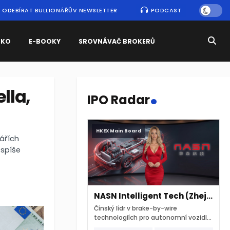
ODEBÍRAT BULLIONÁŘŮV NEWSLETTER
PODCAST
SKO
E-BOOKY
SROVNÁVAČ BROKERŮ
.
lla,
IPO Radar
HKEX Main Board
tářích
 spíše
NASN Intelligent Tech (Zhejiang)
Čínský lídr v brake-by-wire
technologiích pro autonomní vozidla
vstupuje na hongkongskou burzu 7.