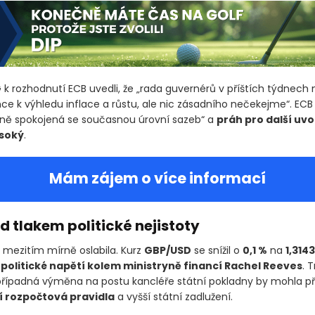
G k rozhodnutí ECB uvedli, že „rada guvernérů v příštích týdnech
nce k výhledu inflace a růstu, ale nic zásadního nečekejme“. ECB
sně spokojená se současnou úrovní sazeb“ a
práh pro další uv
soký
.
Mám zájem o více informací
d tlakem politické nejistoty
mezitím mírně oslabila. Kurz
GBP/USD
se snížil o
0,1 %
na
1,3143
í
politické napětí kolem ministryně financí Rachel Reeves
. 
 případná výměna na postu kancléře státní pokladny by mohla př
í rozpočtová pravidla
a vyšší státní zadlužení.