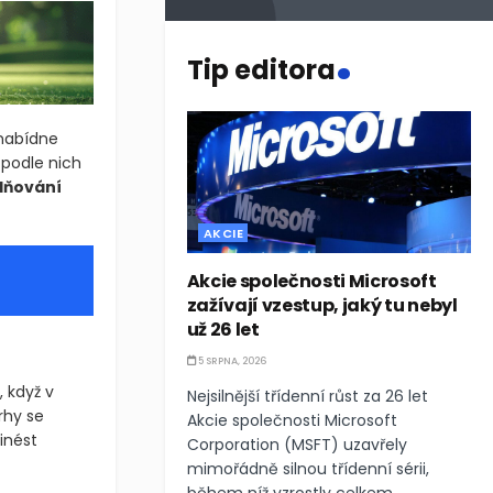
.
Tip editora
 nabídne
 podle nich
olňování
AKCIE
Akcie společnosti Microsoft
zažívají vzestup, jaký tu nebyl
už 26 let
5 SRPNA, 2026
, když v
Nejsilnější třídenní růst za 26 let
Trhy se
Akcie společnosti Microsoft
inést
Corporation (MSFT) uzavřely
mimořádně silnou třídenní sérii,