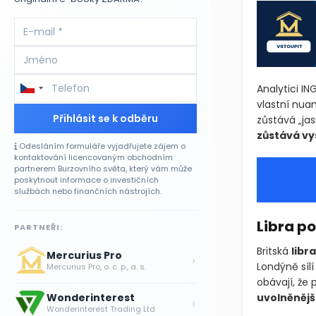
Analytici IN
vlastní nua
Přihlásit se k odběru
zůstává „ja
zůstává vy
Odesláním formuláře vyjadřujete zájem o
kontaktování licencovaným obchodním
partnerem Burzovního světa, který vám může
poskytnout informace o investičních
službách nebo finančních nástrojích.
Libra po
PARTNEŘI:
Britská
libra
Mercurius Pro
›
Londýně síl
Mercurius Pro, o. c. p., a. s.
obávají, že
Wonderinterest
uvolněnějš
›
Wonderinterest Trading Ltd