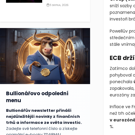
sníží sazby 
5 SRPNA, 2026
poznamenali,
investoři br
Powellův pro
středečním 
stále vníma
ECB drží
Zatímco dol
pohyboval 
ponechala
zopakovala,
Bullionářovo odpolední
eurozóny za
menu
Inflace ve F
Bullionářův newsletter přináší
než trh oče
nejdůležitější novinky z finančních
v eurozón
trhů a informace ze světa investic.
%.
Zadejte své telefonní číslo a získejte
originální e-booky ZDARMA!