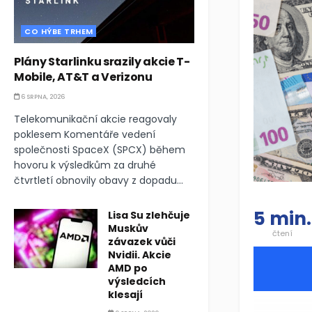
CO HÝBE TRHEM
Plány Starlinku srazily akcie T-
Mobile, AT&T a Verizonu
6 SRPNA, 2026
Telekomunikační akcie reagovaly
poklesem Komentáře vedení
společnosti SpaceX (SPCX) během
hovoru k výsledkům za druhé
čtvrtletí obnovily obavy z dopadu...
5 min.
Lisa Su zlehčuje
Muskův
čtení
závazek vůči
Nvidii. Akcie
AMD po
výsledcích
klesají