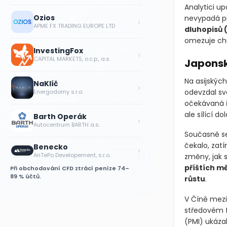
Analytici u
Ozios
nevypadá p
›
APME FX TRADING EUROPE LTD
dluhopisů
omezuje chu
InvestingFox
›
CAPITAL MARKETS, o.c.p., a.s.
Japonsk
Na asijských
NaKlíč
›
odevzdal sv
Energodomy s.r.o.
očekávaná
ale sílící do
Barth Operák
›
Autocentrum BARTH a.s.
Současně se
čekalo, za
Benecko
›
AnTePo Developement, s.r.o.
změny, jak 
příštích m
Při obchodování CFD ztrácí peníze 74–
89 % účtů.
růstu
.
V Číně mezi
středovém f
(PMI)
ukázal