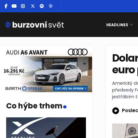
HEADLINES
Dolar
euro 
Americký do
předsedy Fe
.
jestřábím 
Co hýbe trhem
Poslec