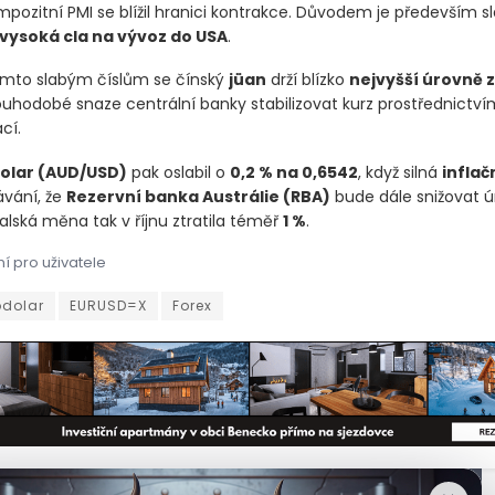
pozitní PMI se blížil hranici kontrakce. Důvodem je především 
vysoká cla na vývoz do USA
.
mto slabým číslům se čínský
jüan
drží blízko
nejvyšší úrovně 
louhodobé snaze centrální banky stabilizovat kurz prostřednictvím
cí.
olar
(AUD/USD)
pak oslabil o
0,2 % na 0,6542
, když silná
inflač
ávání, že
Rezervní banka Austrálie
(RBA)
bude dále snižovat 
alská měna tak v říjnu ztratila téměř
1 %
.
í pro uživatele
ar v pátek mírně posílil, když se obchodníci drželi po komentáří
odolar
EURUSD=X
Forex