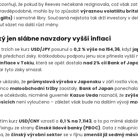
pozorňují, že pokud by Reeves nečekaně rezignovala, což však za
ravděpodobně, mohlo by to způsobit
výraznou volatilitu brit
(gilts)
i samotné libry. Současná nejistota tak drží investory v de
ť sázet na další růst měny.
ý jen slábne navzdory vyšší inflaci
 trzích se kurz
USD/JPY
posunul o
0,2 % výše na 154,36
, když
ja
é předchozí zisky. Krátkodobou podporu jenu sice přinesla vyšší 
inflace v Tokiu
, která se opět dostala
nad 2% cíl Bank of Jap
lar tyto zisky smazal.
 ukázalo, že
průmyslová výroba v Japonsku
v září rostla více
tímco
maloobchodní tržby
zaostaly.
Bank of Japan
ponechala 
se očekávalo, nicméně guvernér
Kazuo Ueda
naznačil, že
zvýše
ěsících
není vyloučeno – záležet však bude na dalším vývoji
mz
tím kurz
USD/CNY
vzrostl o
0,1 % na 7,1143
, a to po mírně slab
ixingu ze strany
Čínské lidové banky
(PBOC)
. Data z nákupní
a, že
čínský výrobní sektor
se v říjnu
zmenšil již sedmý měsí