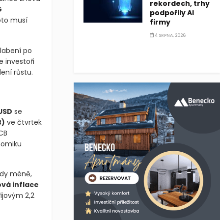
rekordech, trhy
G
podpořily AI
oto musí
firmy
4 SRPNA, 2026
slabení po
e investoři
ení růstu.
USD
se
B)
ve čtvrtek
ECB
onomiku
edy méně,
vá inflace
ijovým 2,2