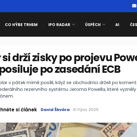
CO HÝBE TRHEM
IPO RADAR
ÚSPĚCH
AI
ČE
 si drží zisky po projevu Powe
posiluje po zasedání ECB
lar v pátek mírně posílil, když se obchodníci drželi po komen
derálního rezervního systému Jeroma Powella, které vyzněly
tónem.
hněte si článek
David Škvára
31 října, 2025