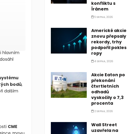
konfliktu s
Íránem
5 SRPNA, 2026
Americké akcie
znovu přepsaly
rekordy, trhy
podpořil pokles
ti hlavním
ropy
 dosáhl
4 SRPNA, 2026
Akcie Eaton po
 systému
překonání
kých bodů
,
čtvrtletních
ři dalším
odhadů
vyskočily o 7,3
procenta
2 SRPNA, 2026
Wall Street
osti
CME
uzavřela na
osince znovu