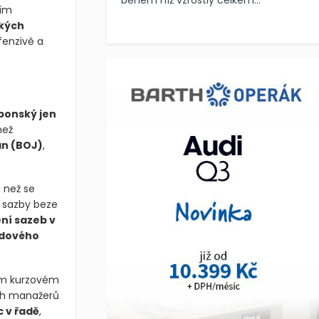
během níž vzrostly celkem...
tím
ských
fenzivě a
ponský jen
než
an
(BOJ)
,
, než se
sazby beze
ní sazeb v
dového
ším kurzovém
ch manažerů
c v řadě
,