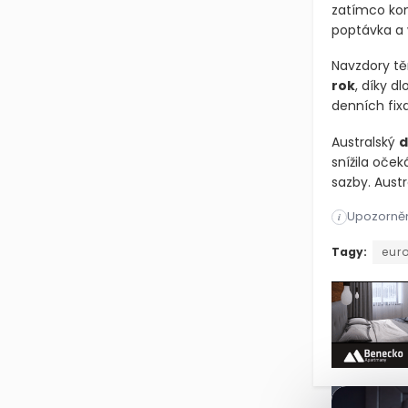
zatímco kom
poptávka a
Navzdory tě
rok
, díky d
denních fixa
Australský
d
snížila oček
sazby. Austr
Upozorněn
i
Americký dol
Tagy:
eur