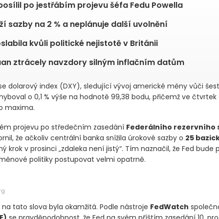
posílil po jestřábím projevu šéfa Fedu Powella
ží sazby na 2 % a neplánuje další uvolnění
slabila kvůli politické nejistotě v Británii
jüan ztrácely navzdory silným inflačním datům
 se dolarový index
(DXY)
, sledující vývoj americké měny vůči šes
boval o 0,1 % výše na hodnotě 99,38 bodu, přičemž ve čtvrtek
ho maxima.
vém projevu po středečním zasedání
Federálního rezervního
nil, že ačkoliv centrální banka snížila úrokové sazby o
25 bazic
ý krok v prosinci „zdaleka není jistý“. Tím naznačil, že Fed bude p
měnové politiky postupovat velmi opatrně.
rg
 na tato slova byla okamžitá. Podle nástroje
FedWatch
společn
E)
se pravděpodobnost, že Fed na svém příštím zasedání 10. pr