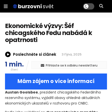
Ekonomické výzvy: Šéf
chicagského Fedu nabádá k
opatrnosti
Poslechněte si článek
3 října, 2025
1 min.
Přihlaste se k odběru newsletteru
čtení
Mám zájem o více informací
Austan Goolsbee
, prezident chicagského Federálního
rezervního systému, vyjádřil obavy ohledně aktuálních
ekonomických ukazatelů v rozhovoru pro CNBC.