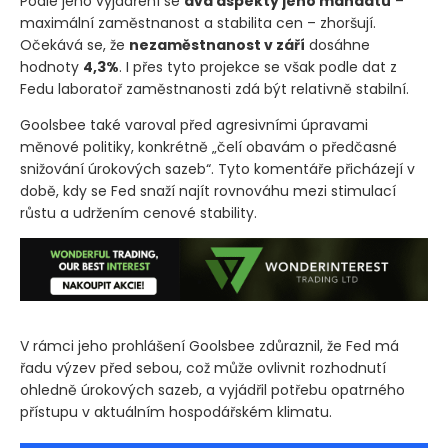
Podle jeho vyjádření se
dva aspekty jeho mandátu
–
maximální zaměstnanost a stabilita cen – zhoršují.
Očekává se, že
nezaměstnanost v září
dosáhne
hodnoty
4,3%
. I přes tyto projekce se však podle dat z
Fedu laboratoř zaměstnanosti zdá být relativně stabilní.
Goolsbee také varoval před agresivními úpravami
měnové politiky, konkrétně „čelí obavám o předčasné
snižování úrokových sazeb“. Tyto komentáře přicházejí v
době, kdy se Fed snaží najít rovnováhu mezi stimulací
růstu a udržením cenové stability.
V rámci jeho prohlášení Goolsbee zdůraznil, že Fed má
řadu výzev před sebou, což může ovlivnit rozhodnutí
ohledně úrokových sazeb, a vyjádřil potřebu opatrného
přístupu v aktuálním hospodářském klimatu.