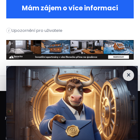
Mám zájem o více informací
Austan Goolsbee, prezident chicagského Federálního rezervní
Upozornění pro uživatele
i
Austan Goolsbee, prezident chicagského Federálního rezervní
×
Veškeré informace a materiály zveřejněné na internetových stránkách
Burzovního Světa vycházejí z veřejně dostupných a důvěryhodných zdrojů. Při
jejich zpracování je postupováno s odbornou péčí a cílem poskytovat čtenářům
objektivní, aktuální a srozumitelné informace. Obsah internetových stránek
slouží výhradně k informačním a vzdělávacím účelům. Nepředstavuje
individuální investiční doporučení, investiční poradenství ani nabídku či výzvu