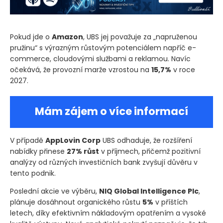
Pokud jde o
Amazon
, UBS jej považuje za „napruženou
pružinu“ s výrazným růstovým potenciálem napříč e-
commerce, cloudovými službami a reklamou. Navíc
očekává, že provozní marže vzrostou na
15,7%
v roce
2027.
Mám zájem o více informací
V případě
AppLovin Corp
UBS odhaduje, že rozšíření
nabídky přinese
27% růst
v příjmech, přičemž pozitivní
analýzy od různých investičních bank zvyšují důvěru v
tento podnik.
Poslední akcie ve výběru,
NIQ Global Intelligence Plc
,
plánuje dosáhnout organického růstu
5%
v příštích
letech, díky efektivním nákladovým opatřením a vysoké