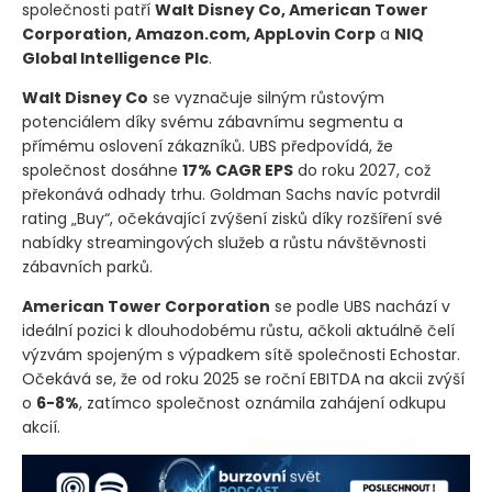
společnosti patří
Walt Disney Co, American Tower
Corporation, Amazon.com, AppLovin Corp
a
NIQ
Global Intelligence Plc
.
Walt Disney Co
se vyznačuje silným růstovým
potenciálem díky svému zábavnímu segmentu a
přímému oslovení zákazníků. UBS předpovídá, že
společnost dosáhne
17% CAGR EPS
do roku 2027, což
překonává odhady trhu. Goldman Sachs navíc potvrdil
rating „Buy“, očekávající zvýšení zisků díky rozšíření své
nabídky streamingových služeb a růstu návštěvnosti
zábavních parků.
American Tower Corporation
se podle UBS nachází v
ideální pozici k dlouhodobému růstu, ačkoli aktuálně čelí
výzvám spojeným s výpadkem sítě společnosti Echostar.
Očekává se, že od roku 2025 se roční EBITDA na akcii zvýší
o
6-8%
, zatímco společnost oznámila zahájení odkupu
akcií.