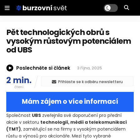
Pět technologických obrů s
vysokým růstovým potenciálem
od UBS
Poslechněte si článek
3 října, 2025
2 min.
Přihlaste se k odběru newsletteru
čtení
Mám zájem o více informací
Společnost
UBS
zveřejnila své doporučení pro přední
akcie v sektoru
technologií, médií a telekomunikací
(TMT)
, zaměřující se na firmy s vysokým potenciálem
růstu a výnosů pro akcionáře. Mezi tyto vybrané