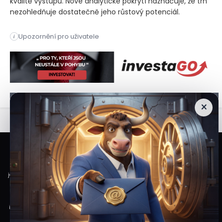
kvalitě výstupu. Nové analytické pokrytí naznačuje, že trh
nezohledňuje dostatečně jeho růstový potenciál.
Společnost UBS zveřejnila své doporučení pro přední akcie v
Upozornění pro uživatele
i
Společnost UBS zveřejnila své doporučení pro přední akcie v
×
Veškeré informace a materiály zveřejněné na internetových stránkách
Burzovního Světa vycházejí z veřejně dostupných a důvěryhodných zdrojů. Při
jejich zpracování je postupováno s odbornou péčí a cílem poskytovat čtenářům
objektivní, aktuální a srozumitelné informace. Obsah internetových stránek
slouží výhradně k informačním a vzdělávacím účelům. Nepředstavuje
individuální investiční doporučení, investiční poradenství ani nabídku či výzvu
ke koupi nebo prodeji konkrétních finančních nástrojů. Veškeré názory, odhady,