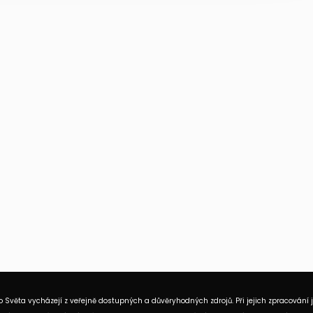
 Světa vycházejí z veřejně dostupných a důvěryhodných zdrojů. Při jejich zpracování 