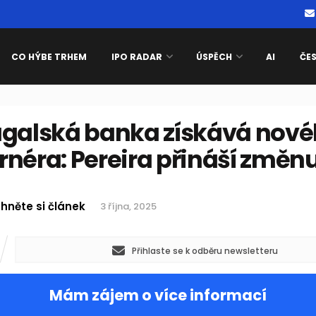
CO HÝBE TRHEM
IPO RADAR
ÚSPĚCH
AI
ČE
ugalská banka získává nov
néra: Pereira přináší změn
hněte si článek
3 října, 2025
Přihlaste se k odběru newsletteru
Mám zájem o více informací