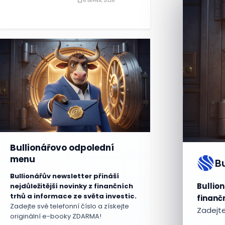
6 SRPNA, 2026
Bullionářovo odpolední
menu
B
Bullionářův newsletter přináší
Bullion
nejdůležitější novinky z finančních
trhů a informace ze světa investic.
finančn
Zadejte své telefonní číslo a získejte
Zadejte
originální e-booky ZDARMA!