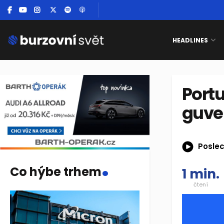
HEADLINES
Port
guver
Poslec
.
Co hýbe trhem
1 min.
čtení