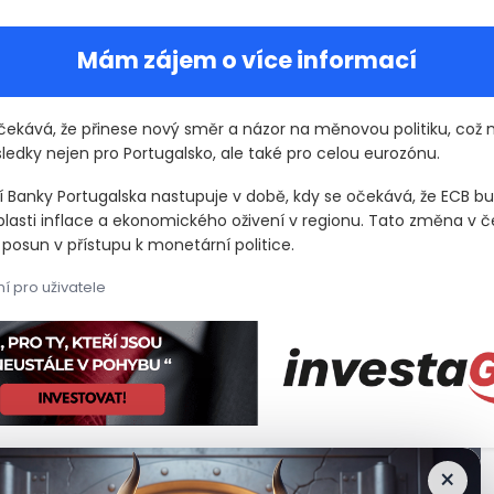
Mám zájem o více informací
očekává, že přinese nový směr a názor na měnovou politiku, což
ledky nejen pro Portugalsko, ale také pro celou eurozónu.
 Banky Portugalska nastupuje v době, kdy se očekává, že ECB bu
lasti inflace a ekonomického oživení v regionu. Tato změna v 
 posun v přístupu k monetární politice.
í pro uživatele
os Pereira, portugalský ekonom, nastoupí na post guvernéra Bank
os Pereira, portugalský ekonom, nastoupí na post guvernéra Bank
×