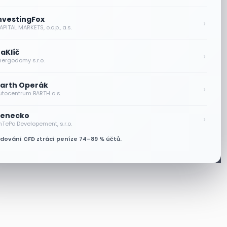
nvestingFox
›
PITAL MARKETS, o.c.p., a.s.
aKlíč
›
nergodomy s.r.o.
arth Operák
›
utocentrum BARTH a.s.
enecko
›
nTePo Developement, s.r.o.
odování CFD ztrácí peníze 74–89 % účtů.