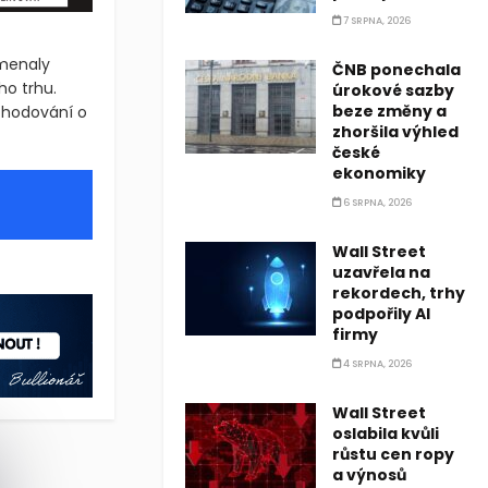
7 SRPNA, 2026
amenaly
ČNB ponechala
o trhu.
úrokové sazby
beze změny a
ozhodování o
zhoršila výhled
české
ekonomiky
6 SRPNA, 2026
Wall Street
kladu, oznámila 3. října 2025 jmenování Mikkela Storma Weuma do
uzavřela na
rekordech, trhy
ákladu, oznámila 3. října 2025 jmenování Mikkela Storma Weuma do
podpořily AI
firmy
4 SRPNA, 2026
Wall Street
oslabila kvůli
růstu cen ropy
a výnosů