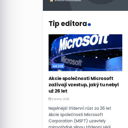
.
Tip editora
AKCIE
Akcie společnosti Microsoft
zažívají vzestup, jaký tu nebyl
už 26 let
5 SRPNA, 2026
Nejsilnější třídenní růst za 26 let
Akcie společnosti Microsoft
Corporation (MSFT) uzavřely
mimořádně silnou třídenní sérii,