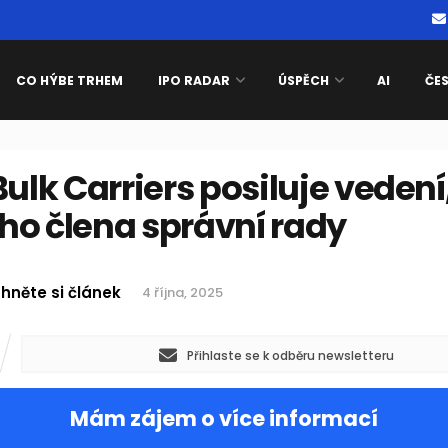
CO HÝBE TRHEM
IPO RADAR
ÚSPĚCH
AI
ČE
Bulk Carriers posiluje vedení,
ho člena správní rady
hněte si článek
4 října, 2025
Přihlaste se k odběru newsletteru
Mám zájem o více informací