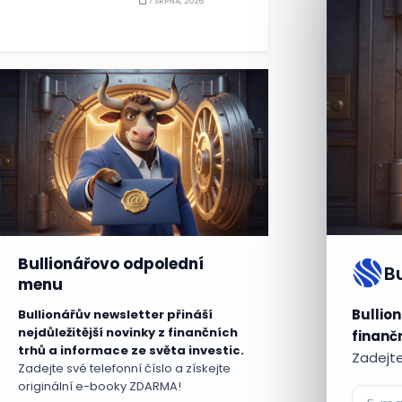
7 SRPNA, 2026
Bullionářovo odpolední
B
menu
Bullion
Bullionářův newsletter přináší
nejdůležitější novinky z finančních
finančn
trhů a informace ze světa investic.
Zadejte
Zadejte své telefonní číslo a získejte
originální e-booky ZDARMA!