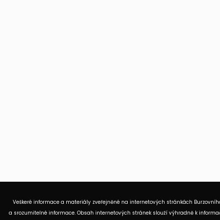
Veškeré informace a materiály zveřejněné na internetových stránkách Burzovního
a srozumitelné informace. Obsah internetových stránek slouží výhradně k informač