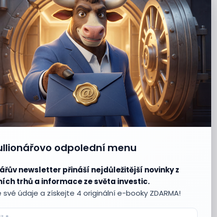
ullionářovo odpolední menu
ářův newsletter přináší nejdůležitější novinky z
ích trhů a informace ze světa investic.
 své údaje a získejte 4 originální e-booky ZDARMA!