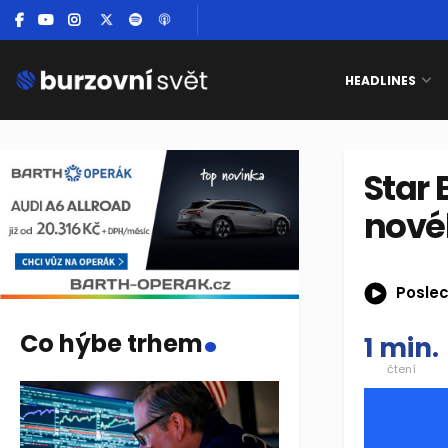
HEADLINES
Star 
nové
Poslec
.
Co hýbe trhem
1 min.
čtení