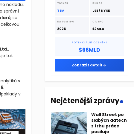
dodavatelskému řetězci.
ho nákladu,
TICKER
BURZA
a správní
TBA
LSE / NYSE
olarů
, se
DATUM IPO
CÍL IPO
 celkovou
2026
$2MLD
POTENCIÁLNÍ OCENĚNÍ
Ltd.
,
$66MLD
uje tak
Zobrazit detail
nalytiků s
06
.
.
dpoklady v
Nejčtenější zprávy
Wall Street po
slabých datech
z trhu práce
posiluje