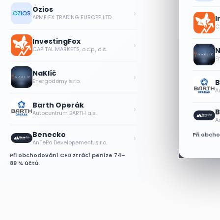
Ozios
›
APME FX TRADING EUROPE LTD
I
CA
InvestingFox
›
CAPITAL MARKETS, o.c.p., a.s.
N
E
NaKlíč
›
Energodomy s.r.o.
B
A
Barth Operák
›
B
Autocentrum BARTH a.s.
A
Benecko
Při obch
›
AnTePo Developement, s.r.o.
Při obchodování CFD ztrácí peníze 74–
89 % účtů.