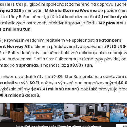
arriers Corp.
, globální společnost zaměřená na dopravu suché
 října 2025
jmenování
Mikkela Storma Weuma
do pozice člen
itel třídy B. Společnost, jejíž tržní kapitalizace činí
2,1 miliardy d
arshallových ostrovech, efektivně spravuje flotilu
142 plavidel
s
4,2 milionu tun
.
 je rovněž investičním ředitelem ve společnosti
Seatankers
nt Norway AS
a členem představenstva společnosti
FLEX LNG 
Star Bulk v době, kdy společnost aktivně odkupuje akcie a projev
ou budoucnost. Flotila Star Bulk zahrnuje různé typy plavidel, od
emax
po
Supramax
, s nosností až
209,537 tun
.
reportu za druhé čtvrtletí 2025 Star Bulk překonala očekávání a
 akcii
ve výši
$0.11
, což bylo výrazně nad prognózovanými
$0.
vykázala příjmy
$247.41 milionů dolarů
, což také převyšuje pře
98.4 milionů dolarů
.