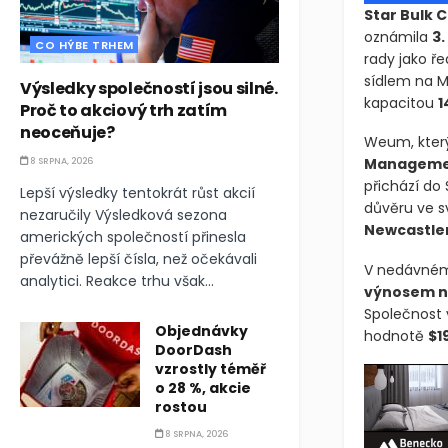
Star Bulk C
oznámila
3.
CO HÝBE TRHEM
rady jako řed
sídlem na M
Výsledky společností jsou silné.
kapacitou
1
Proč to akciový trh zatím
neoceňuje?
Weum, který
Manageme
8 SRPNA, 2026
přichází do 
Lepší výsledky tentokrát růst akcií
důvěru ve sv
nezaručily Výsledková sezona
Newcastl
amerických společností přinesla
převážně lepší čísla, než očekávali
V nedávném 
analytici. Reakce trhu však...
výnosem na
Společnost 
Objednávky
hodnotě
$1
DoorDash
vzrostly téměř
o 28 %, akcie
rostou
8 SRPNA, 2026