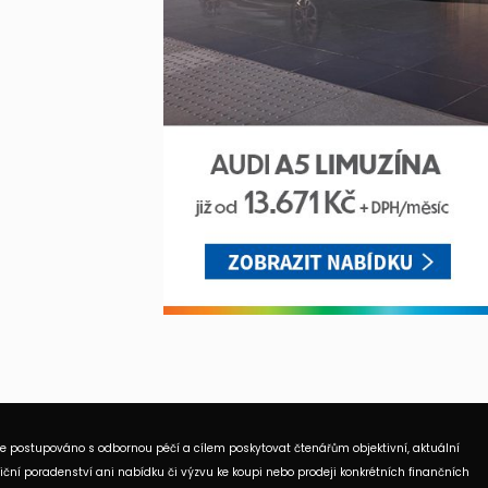
je postupováno s odbornou péčí a cílem poskytovat čtenářům objektivní, aktuální
ční poradenství ani nabídku či výzvu ke koupi nebo prodeji konkrétních finančních