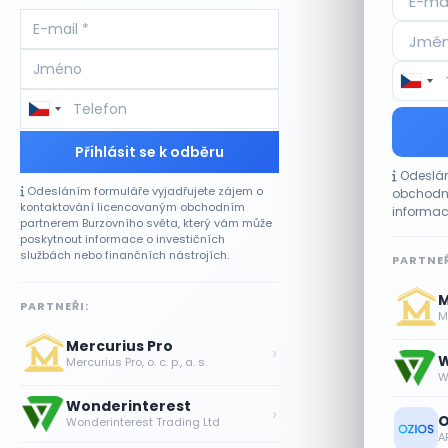
Přihlásit se k odběru
Odeslán
Odesláním formuláře vyjadřujete zájem o
obchodní
kontaktování licencovaným obchodním
informac
partnerem Burzovního světa, který vám může
poskytnout informace o investičních
službách nebo finančních nástrojích.
PARTNEŘ
M
PARTNEŘI:
Me
Mercurius Pro
›
W
Mercurius Pro, o. c. p., a. s.
W
Wonderinterest
›
O
Wonderinterest Trading Ltd
A