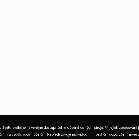
 Světa vycházejí z veřejně dostupných a důvěryhodných zdrojů. Při jejich zpracování 
ním a vzdělávacím účelům. Nepředstavuje individuální investiční doporučení, investi