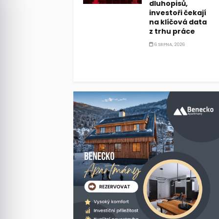
dluhopisů,
investoři čekají
na klíčová data
z trhu práce
6 SRPNA, 2026