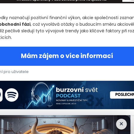
ledky naznačují pozitivní finanční výkon, akcie společnosti zazn
obchodní fázi
, což vyvolává otázky o budoucím směru akciovéh
díž pečlivě sledují tyto vývojové trendy jako klíčové faktory při r
icích.
Mám zájem o více informací
í pro uživatele
rriers Corp., globální společnost zaměřená na dopravu suchého ná
rriers Corp., globální společnost zaměřená na dopravu suchého n
×