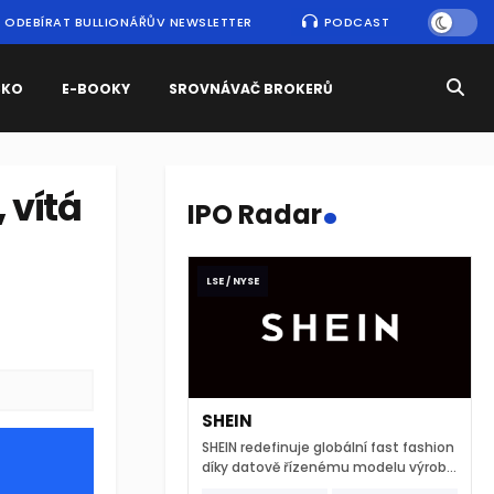
ODEBÍRAT BULLIONÁŘŮV NEWSLETTER
PODCAST
SKO
E-BOOKY
SROVNÁVAČ BROKERŮ
.
 vítá
IPO Radar
LSE / NYSE
SHEIN
SHEIN redefinuje globální fast fashion
díky datově řízenému modelu výroby
a extrémně rychlému