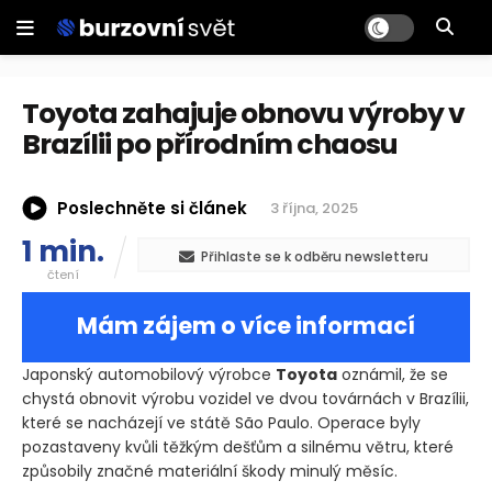
Toyota zahajuje obnovu výroby v
Brazílii po přírodním chaosu
Poslechněte si článek
3 října, 2025
1 min.
Přihlaste se k odběru newsletteru
čtení
Mám zájem o více informací
Japonský automobilový výrobce
Toyota
oznámil, že se
chystá obnovit výrobu vozidel ve dvou továrnách v Brazílii,
které se nacházejí ve státě São Paulo. Operace byly
pozastaveny kvůli těžkým dešťům a silnému větru, které
způsobily značné materiální škody minulý měsíc.