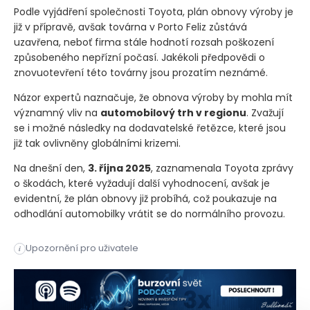
Podle vyjádření společnosti Toyota, plán obnovy výroby je
již v přípravě, avšak továrna v Porto Feliz zůstává
uzavřena, neboť firma stále hodnotí rozsah poškození
způsobeného nepřízní počasí. Jakékoli předpovědi o
znovuotevření této továrny jsou prozatím neznámé.
Názor expertů naznačuje, že obnova výroby by mohla mít
významný vliv na
automobilový trh v regionu
. Zvažují
se i možné následky na dodavatelské řetězce, které jsou
již tak ovlivněny globálními krizemi.
Na dnešní den,
3. října 2025
, zaznamenala Toyota zprávy
o škodách, které vyžadují další vyhodnocení, avšak je
evidentní, že plán obnovy již probíhá, což poukazuje na
odhodlání automobilky vrátit se do normálního provozu.
Japonský automobilový výrobce Toyota oznámil, že se chystá o
Upozornění pro uživatele
i
Japonský automobilový výrobce Toyota oznámil, že se chystá o