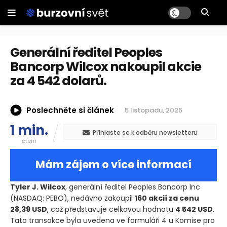
Generální ředitel Peoples
Bancorp Wilcox nakoupil akcie
za 4 542 dolarů.
Poslechněte si článek
5 listopadu, 2025
1 min.
Přihlaste se k odběru newsletteru
čtení
Mám zájem o více informací
Tyler J. Wilcox
, generální ředitel Peoples Bancorp Inc
(NASDAQ: PEBO)
, nedávno zakoupil
160 akcií za cenu
28,39 USD
, což představuje celkovou hodnotu
4 542 USD
.
Tato transakce byla uvedena ve formuláři 4 u Komise pro