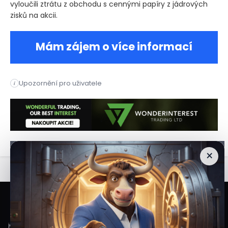
vyloučili ztrátu z obchodu s cennými papíry z jádrových
zisků na akcii.
Mám zájem o více informací
Tyler J. Wilcox, generální ředitel Peoples Bancorp Inc , nedá
Upozornění pro uživatele
i
Tyler J. Wilcox, generální ředitel Peoples Bancorp Inc (NASD
×
Veškeré informace a materiály zveřejněné na internetových stránkách
Burzovního Světa vycházejí z veřejně dostupných a důvěryhodných zdrojů. Při
jejich zpracování je postupováno s odbornou péčí a cílem poskytovat čtenářům