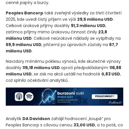
cenné papíry a burzy.
Peoples Bancorp
také zveřejnil výsledky za třetí čtvrtletí
2025, kde uvedl čistý příjem ve výši
29,5 milionu USD
.
Celkové úrokové příjmy dosáhly
91,3 milionu USD
,
zatímco příjmy mimo úrokovou činnost činily
23,8
milionu USD
. Celkové neúrokové náklady se vyšplhaly na
69,9 milionu USD
, přičemž po úpravách zůstaly na
67,7
milionu USD
.
Navzdory mírnému poklesu výnosů, kde skutečné výnosy
dosáhly
115,18 milionu USD
oproti předpokládaným
116,88
milionu USD
, se zisk na akcii ustálil na hodnotě
0,83 USD
,
což splnilo očekávání analytiků.
Analytik
DA Davidson
zahájil hodnocení „koupě“ pro
Peoples Bancorp s cílovou cenou
33,00 USD
, a to poté, co