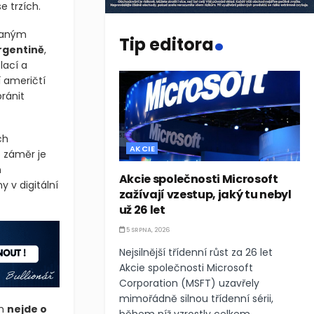
e trzích.
.
ovaným
Tip editora
Argentině
,
lací a
í američtí
bránit
ch
AKCIE
o záměr je
h
Akcie společnosti Microsoft
 v digitální
zažívají vzestup, jaký tu nebyl
už 26 let
5 SRPNA, 2026
Nejsilnější třídenní růst za 26 let
Akcie společnosti Microsoft
Corporation (MSFT) uzavřely
mimořádně silnou třídenní sérii,
ím
nejde o