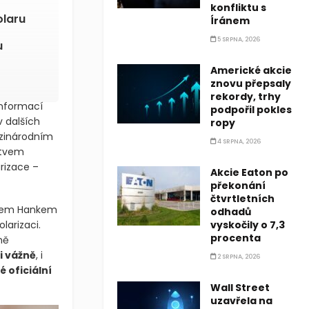
konfliktu s
olaru
Íránem
5 SRPNA, 2026
u
Americké akcie
znovu přepsaly
rekordy, trhy
informací
podpořil pokles
 dalších
ropy
inárodním
4 SRPNA, 2026
stvem
rizace –
Akcie Eaton po
překonání
čtvrtletních
tevem Hankem
odhadů
larizaci.
vyskočily o 7,3
procenta
ně
i vážně
, i
2 SRPNA, 2026
 oficiální
Wall Street
uzavřela na