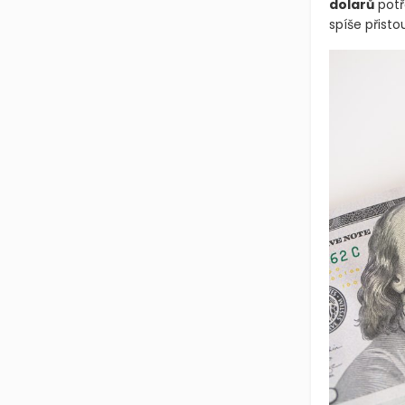
dolarů
potř
spíše přisto