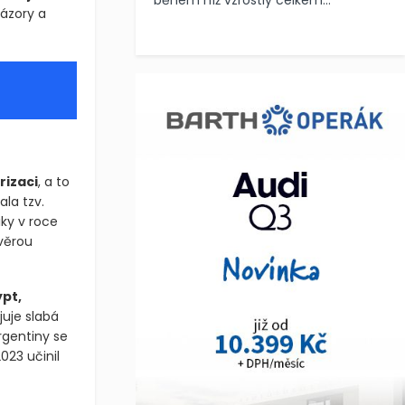
během níž vzrostly celkem...
názory a
rizaci
, a to
ala tzv.
ky v roce
věrou
ypt,
uje slabá
rgentiny se
023 učinil