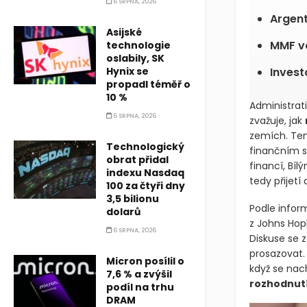
6 SRPNA, 2026
Argent
Asijské
MMF va
technologie
oslabily, SK
Hynix se
Invest
propadl téměř o
10 %
Administrat
6 SRPNA, 2026
zvažuje, jak
zemích. Ten
Technologický
finančním s
obrat přidal
financí, Bí
indexu Nasdaq
tedy přijetí
100 za čtyři dny
3,5 bilionu
Podle infor
dolarů
z Johns Hop
6 SRPNA, 2026
Diskuse se 
prosazovat.
Micron posílil o
když se nac
7,6 % a zvýšil
rozhodnut
podíl na trhu
DRAM