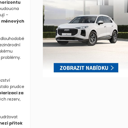
horizontu
 budoucna
ují –
us měnových
o dlouhodobé
ezinárodní
řskému
é problémy.
zství
estalo prudce
larizaci za
ch rezerv,
 udržovat
ezí přítok