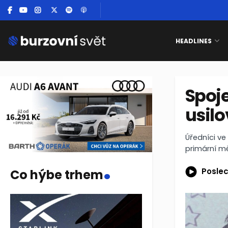
HEADLINES
Spoj
usilo
Úředníci ve
primární m
.
Poslec
Co hýbe trhem