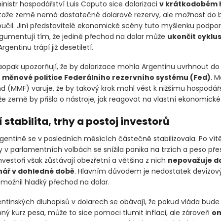
nistr hospodářství Luis Caputo sice dolarizaci
v krátkodobém 
otože země nemá dostatečné dolarové rezervy, ale možnost do
oučil. Jiní představitelé ekonomické scény tuto myšlenku podpor
rgumentují tím, že jedině přechod na dolar může
ukončit cykl
Argentinu trápí již desetiletí.
opak upozorňují, že by dolarizace mohla Argentinu uvrhnout d
a
měnové politice Federálního rezervního systému
(Fed)
. M
nd
(MMF)
varuje, že by takový krok mohl vést k nižšímu hospodá
že země by přišla o nástroje, jak reagovat na vlastní ekonomick
 stabilita, trhy a postoj investorů
gentině se v posledních měsících částečně stabilizovala. Po vítě
y v parlamentních volbách se snížila panika na trzích a peso př
nvestoři však zůstávají obezřetní a většina z nich
nepovažuje do
nář v dohledné době
. Hlavním důvodem je nedostatek devizový
emožnil hladký přechod na dolar.
gentinských dluhopisů v dolarech se obávají, že pokud vláda bude
ý kurz pesa, může to sice pomoci tlumit inflaci, ale zároveň
om