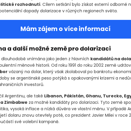
olitické rozhodnutí
. Cílem setkání bylo získat externí odborné 
potenciální dopady dolarizace v různých regionech světa.
Mám zájem o více informací
na a další možné země pro dolarizaci
e dlouhodobě vnímána jako jeden z hlavních
kandidátů na dola
rbulentní měnové historii. Od roku 1991 do roku 2002 země udržov
bor
vázaný na dolar, který však zkolaboval po bankrotu ekonomi
 doby se argentinské peso potýká s opakovanými krizemi a nedů
ahraničních investorů.
il Argentinu, ale také
Libanon, Pákistán, Ghanu, Turecko, Eg
 a Zimbabwe
za možné kandidáty pro dolarizaci. Tyto země spoj
tika, vysoká inflace a nízká důvěra ve vlastní měnu. V případě A
ijetí dolaru znovu otevřely poté, co prezident Javier Milei v roce 2
součástí své volební kampaně.