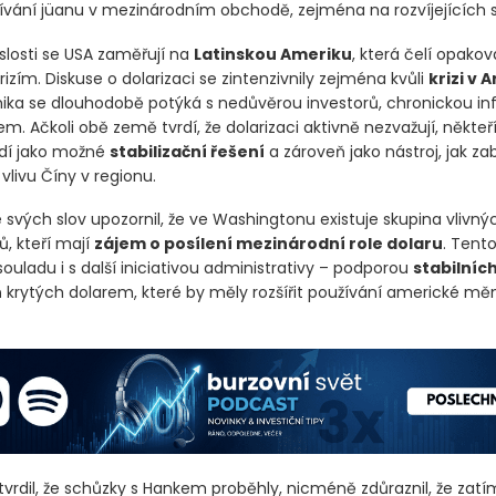
žívání jüanu v mezinárodním obchodě, zejména na rozvíjejících s
slosti se USA zaměřují na
Latinskou Ameriku
, která čelí opak
ím. Diskuse o dolarizaci se zintenzivnily zejména kvůli
krizi v 
mika se dlouhodobě potýká s nedůvěrou investorů, chronickou inf
. Ačkoli obě země tvrdí, že dolarizaci aktivně nezvažují, někteř
vidí jako možné
stabilizační řešení
a zároveň jako nástroj, jak za
livu Číny v regionu.
 svých slov upozornil, že ve Washingtonu existuje skupina vlivný
ů, kteří mají
zájem o posílení mezinárodní role dolaru
. Tent
souladu i s další iniciativou administrativy – podporou
stabilníc
n
krytých dolarem, které by měly rozšířit používání americké měny
tvrdil, že schůzky s Hankem proběhly, nicméně zdůraznil, že zat