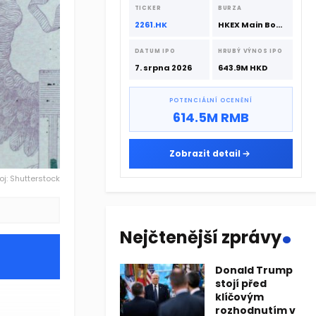
srpna 2026 s podporou CATL a
TICKER
BURZA
Hillhouse Investment.
2261.HK
HKEX Main Board
DATUM IPO
HRUBÝ VÝNOS IPO
7. srpna 2026
643.9M HKD
POTENCIÁLNÍ OCENĚNÍ
614.5M RMB
Zobrazit detail
oj: Shutterstock
.
Nejčtenější zprávy
Donald Trump
stojí před
klíčovým
rozhodnutím v