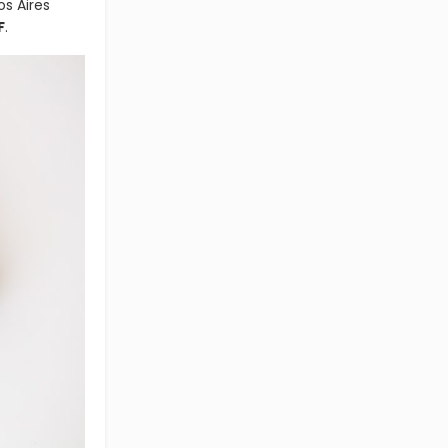
s Aires
F
.