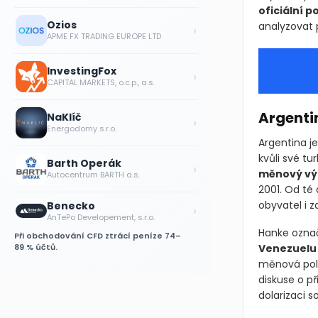
oficiální p
Ozios
analyzovat 
›
APME FX TRADING EUROPE LTD
InvestingFox
›
CAPITAL MARKETS, o.c.p., a.s.
Argenti
NaKlíč
›
Energodomy s.r.o.
Argentina j
kvůli své tu
Barth Operák
›
měnový vý
Autocentrum BARTH a.s.
2001. Od té
obyvatel i z
Benecko
›
AnTePo Developement, s.r.o.
Hanke označ
Při obchodování CFD ztrácí peníze 74–
89 % účtů.
Venezuelu
měnová poli
diskuse o př
dolarizaci 