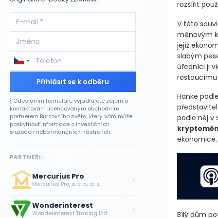
rozšířit pou
V této souvi
měnovým kriz
jejíž ekono
slabým pesem
úředníci ji 
rostoucímu v
Přihlásit se k odběru
Hanke podle
Odesláním formuláře vyjadřujete zájem o
představitel
kontaktování licencovaným obchodním
partnerem Burzovního světa, který vám může
podle něj v 
poskytnout informace o investičních
kryptomě
službách nebo finančních nástrojích.
ekonomice.
PARTNEŘI:
Mercurius Pro
›
Mercurius Pro, o. c. p., a. s.
Wonderinterest
›
Wonderinterest Trading Ltd
Bílý dům po