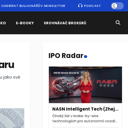
ODEBÍRAT BULLIONÁŘŮV NEWSLETTER
PODCAST
SKO
E-BOOKY
SROVNÁVAČ BROKERŮ
.
IPO Radar
laru
HKEX Main Board
u jako své
NASN Intelligent Tech (Zhejiang)
Čínský lídr v brake-by-wire
technologiích pro autonomní vozidla
vstupuje na hongkongskou burzu 7.