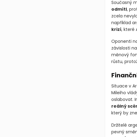
Současný mi
odmítl
, pr
zcela nevyl
například a
krizí
, které 
Oponenti na
závislosti n
měnový fo
růstu, proto
Finanční
Situace v Ar
Mileiho vlád
oslabovat. I
reálný scé
který by zn
Držitelé ar
pevný směnn