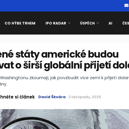
CO HÝBE TRHEM
IPO RADAR
ÚSPĚCH
AI
ČE
ené státy americké budou
vat o širší globální přijetí do
 Washingtonu zkoumají, jak povzbudit více zemí k přijetí dolar
ěny.
hněte si článek
David Škvára
2 listopadu, 2025