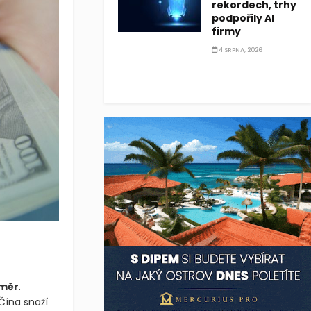
rekordech, trhy
podpořily AI
firmy
4 SRPNA, 2026
změr
.
Čína snaží