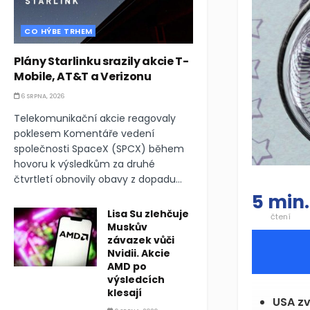
CO HÝBE TRHEM
Plány Starlinku srazily akcie T-
Mobile, AT&T a Verizonu
6 SRPNA, 2026
Telekomunikační akcie reagovaly
poklesem Komentáře vedení
společnosti SpaceX (SPCX) během
hovoru k výsledkům za druhé
čtvrtletí obnovily obavy z dopadu...
5 min.
Lisa Su zlehčuje
čtení
Muskův
závazek vůči
Nvidii. Akcie
AMD po
výsledcích
klesají
USA zv