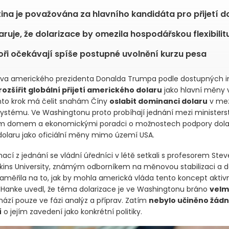
ina je považována za hlavního kandidáta pro přijetí d
ruje, že dolarizace by omezila hospodářskou flexibilit
oři očekávají spíše postupné uvolnění kurzu pesa
iva amerického prezidenta Donalda Trumpa podle dostupných 
rozšířit globální přijetí amerického dolaru
jako hlavní měny v
to krok má čelit snahám Číny
oslabit dominanci dolaru
v mez
ystému. Ve Washingtonu proto probíhají jednání mezi minister
lým domem a ekonomickými poradci o možnostech podpory dola
 dolaru jako oficiální měny mimo území USA.
mací z jednání se vládní úředníci v létě setkali s profesorem S
kins University, známým odborníkem na měnovou stabilizaci a do
zaměřila na to, jak by mohla americká vláda tento koncept aktiv
 Hanke uvedl, že téma dolarizace je ve Washingtonu bráno
velm
hází pouze ve fázi analýz a příprav. Zatím
nebylo učiněno žádné
í
o jejím zavedení jako konkrétní politiky.