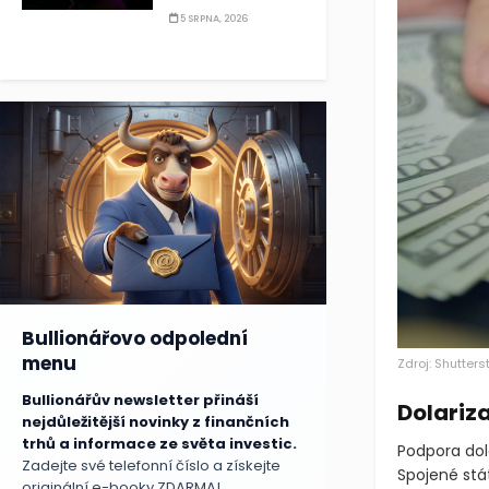
5 SRPNA, 2026
Bullionářovo odpolední
menu
Zdroj: Shutters
Bullionářův newsletter přináší
Dolariza
nejdůležitější novinky z finančních
trhů a informace ze světa investic.
Podpora dol
Zadejte své telefonní číslo a získejte
Spojené stát
originální e-booky ZDARMA!