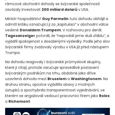
rámcové obchodní dohody se švýcarské společnosti
zavázaly investovat
200 miliard dolarů
v USA.
Ministr hospodářství
Guy Parmelin
tuto dohodu obhájil a
odmítl kritiku označující ji za „kapitulaci“ v obchodní válce
vedené
Donaldem Trumpem
. V rozhovoru pro deník
Tagesanzeiger
potvrdil, že “neprodali jsme duši ďáblu”, a
vyjádřil spokojenost s dosaženými výsledky. Podle jeho slov
švýcarské firmy zvažovaly výrobu v USA již před nástupem
Trumpa.
Na dohodu reagovaly i švýcarské průmyslové skupiny,
které ji vítají, protože zaručuje spravedlivé postavení
švýcarským podnikům na trhu, obdobně jako dříve
uzavřená dohoda mezi
Bruselem
a
Washingtonem
. Na
druhou stranu, opozice vyjádřila obavy z možných
ústupků a zpochybnila transparentnost vyjednávání, ve
kterém se angažovali vedoucí pracovníci firem jako
Rolex
a
Richemont
.