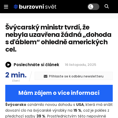
Švýcarský ministr tvrdí, že
nebyla uzavřena žádná „dohoda
s ďáblem“ ohledně amerických
cel.
Poslechněte si článek
16 listopadu, 2025
2 min.
Přihlaste se k odběru newsletteru
čtení
Mám zájem o více informací
Švýcarsko
oznámilo novou dohodu s
USA
, která má snížit
dovozní clo na švýcarské výrobky na
15 %
, což je pokles z
předchozí sazby
39 %
. Prostřednictvím této nepovinné