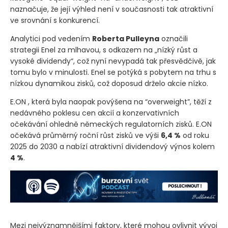
naznačuje, že její výhled není v současnosti tak atraktivní
ve srovnání s konkurencí.
Analytici pod vedením
Roberta Pulleyna
označili
strategii Enel za mlhavou, s odkazem na „nízký růst a
vysoké dividendy“, což nyní nevypadá tak přesvědčivě, jak
tomu bylo v minulosti. Enel se potýká s pobytem na trhu s
nízkou dynamikou zisků, což doposud drželo akcie nízko.
E.ON
, která byla naopak povýšena na “overweight”, těží z
nedávného poklesu cen akcií a konzervativních
očekávání ohledně německých regulatorních zisků. E.ON
očekává průměrný roční růst zisků ve výši
6,4 %
od roku
2025 do 2030 a nabízí atraktivní dividendový výnos kolem
4 %
.
Mezi nejvýznamnějšími faktory, které mohou ovlivnit vývoj