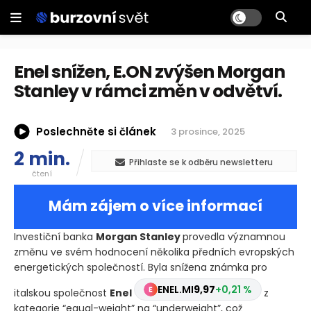
Enel snížen, E.ON zvýšen Morgan
Stanley v rámci změn v odvětví.
Poslechněte si článek
3 prosince, 2025
2 min.
Přihlaste se k odběru newsletteru
čtení
Mám zájem o více informací
Investiční banka
Morgan Stanley
provedla významnou
změnu ve svém hodnocení několika předních evropských
energetických společností. Byla snížena známka pro
ENEL.MI
9,97
+0,21 %
italskou společnost
Enel
z
kategorie “equal-weight” na “underweight”, což