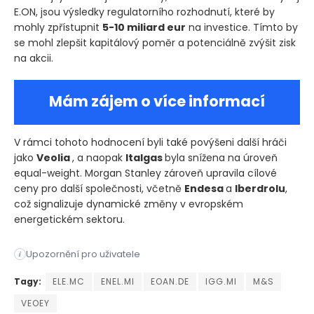
E.ON, jsou výsledky regulatorního rozhodnutí, které by
mohly zpřístupnit
5-10 miliard eur
na investice. Tímto by
se mohl zlepšit kapitálový poměr a potenciálně zvýšit zisk
na akcii.
Mám zájem o více informací
V rámci tohoto hodnocení byli také povýšeni další hráči
jako
Veolia
, a naopak
Italgas
byla snížena na úroveň
equal-weight. Morgan Stanley zároveň upravila cílové
ceny pro další společnosti, včetně
Endesa
a
Iberdrolu
,
což signalizuje dynamické změny v evropském
energetickém sektoru.
Investiční banka Morgan Stanley provedla významnou změnu ve 
Upozornění pro uživatele
i
Investiční banka Morgan Stanley provedla významnou změnu ve 
Tagy:
ELE.MC
ENEL.MI
EOAN.DE
IGG.MI
M&S
VEOEY