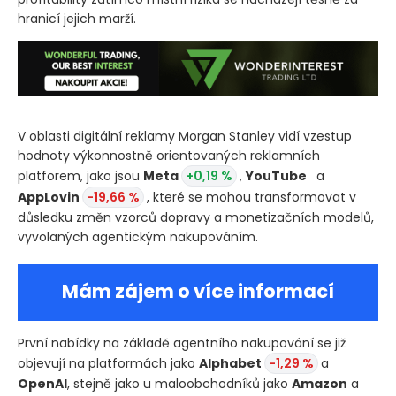
hranicí jejich marží.
V oblasti digitální reklamy Morgan Stanley vidí vzestup
hodnoty výkonnostně orientovaných reklamních
platforem, jako jsou
Meta
+0,19 %
,
YouTube
a
AppLovin
-19,66 %
, které se mohou transformovat v
důsledku změn vzorců dopravy a monetizačních modelů,
vyvolaných agentickým nakupováním.
Mám zájem o více informací
První nabídky na základě agentního nakupování se již
objevují na platformách jako
Alphabet
-1,29 %
a
OpenAI
, stejně jako u maloobchodníků jako
Amazon
a