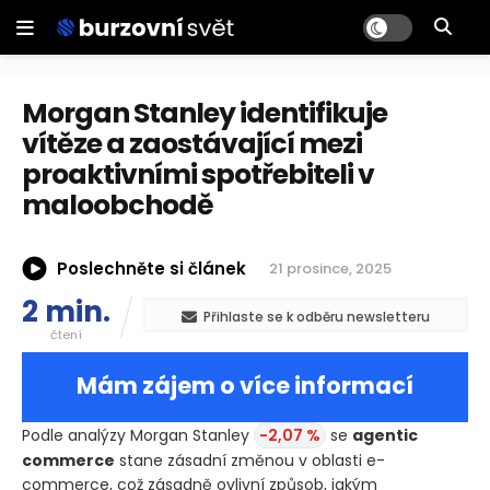
Morgan Stanley identifikuje
vítěze a zaostávající mezi
proaktivními spotřebiteli v
maloobchodě
Poslechněte si článek
21 prosince, 2025
2 min.
Přihlaste se k odběru newsletteru
čtení
Mám zájem o více informací
Podle analýzy Morgan Stanley
-2,07 %
se
agentic
commerce
stane zásadní změnou v oblasti e-
commerce, což zásadně ovlivní způsob, jakým