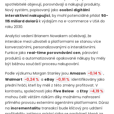
spotřebitelé objevují, porovnávají a nakupují produkty.
Nový systém, popisovaný jako
osobní digitální
interaktivní nakupující
, by mohl potenciálně přidat
50-
115 miliard dolarů
k výdajům na e-commerce v USA do
roku 2030.
Analytici vedení Brianem Nowakem očekávají, že
interakce mezi uživateli a platformami se stanou více
konverzačními, personalizovanými a interaktivními.
Funkce jako
real-time porovnávání cen
, párování
produktů a automatizované opakované nákupy by měly
být běžnou součástí procesu nakupování.
Podle výzkumu Morgan Stanley jsou
Amazon
-0,14 %
,
Walmart
-0,24 %
a
eBay
-0,91 %
identifikovány jako
přední hráči, kteří by měli z této změny profitovat. V
kontrastu, společnosti jako
Five Below
a
Etsy
-4,19 %
mohou čelit větším rizikům díky možnému nahrazení
přímého provozu externími agentními platformami. Důraz
na
incrementalitu
transakcí bude klíčový pro udržení
profitability zatímco místní rizika se nacházejí těsně za