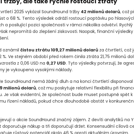
 tržby, ale také rychle rostoucí ztráty
tvrtletí 2025 vykázal SoundHound tržby
42 milionů dolarů
, což 
ůst o 68 %. Tento výsledek odráží rostoucí poptávku po hlasovýc
h a posilující pozici společnosti v rámci několika odvětví. Rychlý
šak nepromítá do zlepšení ziskovosti. Naopak, finanční výsledky 
šení.
 oznámil
čistou ztrátu 109,27 milionů dolarů
za čtvrtletí, což
 %. Ve stejném období před rokem činila ztráta 21,75 milionů dol
 vzrostla z 0,06 USD na
0,27 USD
. Tyto výsledky potvrzují, že agre
my je vykoupena vysokými náklady.
e, že SoundHound nemá žádný dluh a na konci čtvrtletí disponoval
9 milionů dolarů
, což mu poskytuje relativní flexibilitu při finan
tu. Je však evidentní, že společnost bude muset postupně spět k
ímu řízení nákladů, pokud chce dlouhodobě obstát v konkurenč
rojevují o akcie SoundHound značný zájem. Z devíti analytiků na 
t doporučuje nákup a tři doporučují držet. Konsensuální cílová 
čuje růstový potenciál okolo 46 % oproti aktuálním úrovním.