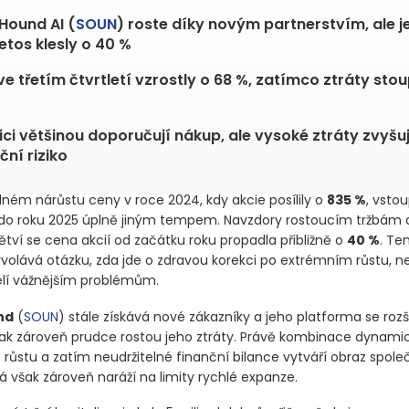
Hound AI (
SOUN
) roste díky novým partnerstvím, ale j
letos klesly o 40 %
ve třetím čtvrtletí vzrostly o 68 %, zatímco ztráty stou
ici většinou doporučují nákup, ale vysoké ztráty zvyšuj
ční riziko
ém nárůstu ceny v roce 2024, kdy akcie posílily o
835 %
, vstou
do roku 2025 úplně jiným tempem. Navzdory rostoucím tržbám 
tví se cena akcií od začátku roku propadla přibližně o
40 %
. Te
olává otázku, zda jde o zdravou korekci po extrémním růstu, ne
elí vážnějším problémům.
nd
(
SOUN
)
stále získává nové zákazníky a jeho platforma se rozš
šak zároveň prudce rostou jeho ztráty. Právě kombinace dynami
růstu a zatím neudržitelné finanční bilance vytváří obraz společ
á však zároveň naráží na limity rychlé expanze.