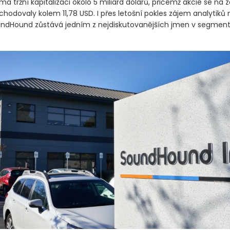
á tržní kapitalizaci okolo 5 miliard dolarů, přičemž akcie se na 
hodovaly kolem 11,78 USD. I přes letošní pokles zájem analytiků
ndHound zůstává jedním z nejdiskutovanějších jmen v segmen