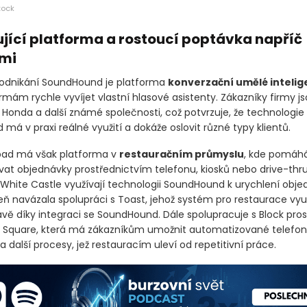
tock
jící platforma a rostoucí poptávka napříč
mi
odnikání SoundHound je platforma
konverzační umělé inteli
mám rychle vyvíjet vlastní hlasové asistenty. Zákazníky firmy j
 Honda a další známé společnosti, což potvrzuje, že technologie
á v praxi reálné využití a dokáže oslovit různé typy klientů.
pad má však platforma v
restauračním průmyslu
, kde pomáh
at objednávky prostřednictvím telefonu, kiosků nebo drive-thr
White Castle využívají technologii SoundHound k urychlení obje
eň navázala spolupráci s Toast, jehož systém pro restaurace vyu
ávě díky integraci se SoundHound. Dále spolupracuje s Block pro
 Square, která má zákazníkům umožnit automatizované telefon
 další procesy, jež restauracím uleví od repetitivní práce.