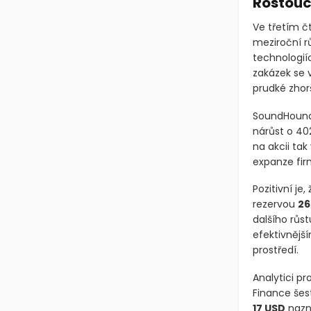
Rostoucí
Ve třetím č
meziroční r
technologiíc
zakázek se v
prudké zhor
SoundHound
nárůst o 402
na akcii tak
expanze fir
Pozitivní j
rezervou
26
dalšího růs
efektivnějš
prostředí.
Analytici p
Finance šes
17 USD
nazna