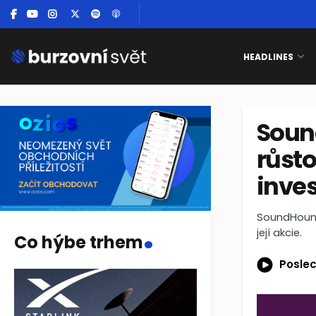
HEADLINES
Soun
růsto
inve
.
SoundHound 
její akcie.
Co hýbe trhem
Poslec