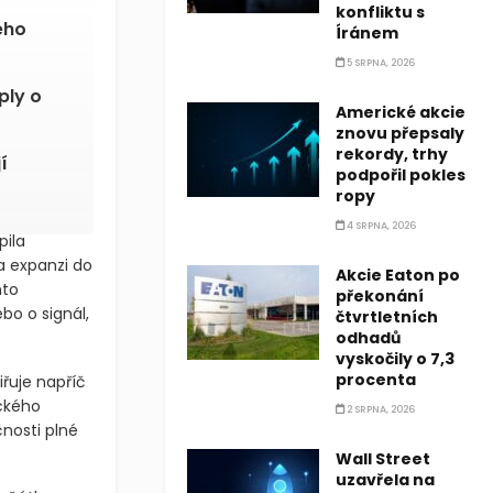
konfliktu s
eho
Íránem
5 SRPNA, 2026
ply o
Americké akcie
znovu přepsaly
rekordy, trhy
í
podpořil pokles
ropy
4 SRPNA, 2026
pila
a expanzi do
Akcie Eaton po
nto
překonání
bo o signál,
čtvrtletních
odhadů
vyskočily o 7,3
procenta
iřuje napříč
ckého
2 SRPNA, 2026
nosti plné
Wall Street
uzavřela na