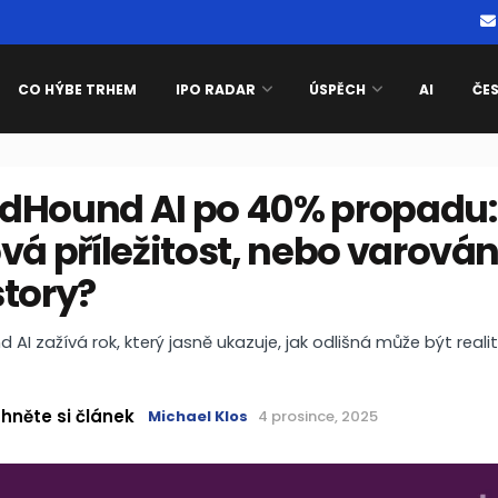
CO HÝBE TRHEM
IPO RADAR
ÚSPĚCH
AI
ČE
dHound AI po 40% propadu:
vá příležitost, nebo varován
story?
AI zažívá rok, který jasně ukazuje, jak odlišná může být realit
hněte si článek
Michael Klos
4 prosince, 2025