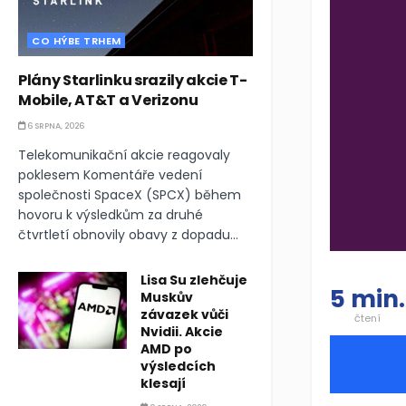
CO HÝBE TRHEM
Plány Starlinku srazily akcie T-
Mobile, AT&T a Verizonu
6 SRPNA, 2026
Telekomunikační akcie reagovaly
poklesem Komentáře vedení
společnosti SpaceX (SPCX) během
hovoru k výsledkům za druhé
čtvrtletí obnovily obavy z dopadu...
Lisa Su zlehčuje
5 min.
Muskův
závazek vůči
čtení
Nvidii. Akcie
AMD po
výsledcích
klesají