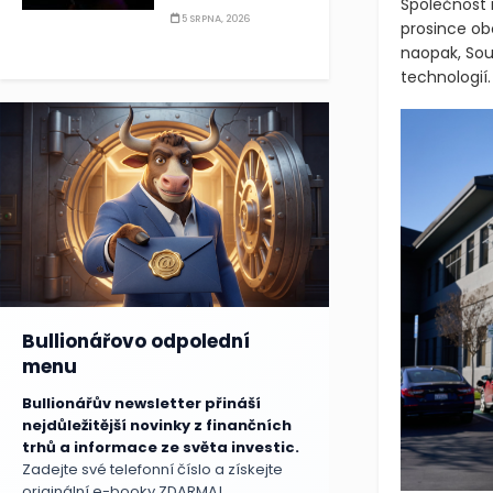
Společnost m
5 SRPNA, 2026
prosince obc
naopak, Sou
technologií.
Bullionářovo odpolední
menu
Bullionářův newsletter přináší
nejdůležitější novinky z finančních
trhů a informace ze světa investic.
Zadejte své telefonní číslo a získejte
originální e-booky ZDARMA!