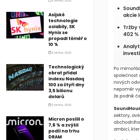
6 SRPNA, 2026
Sound
Asijské
akcie 
technologie
oslabily, SK
Tržby 
Hynix se
402 %
propadl téměř o
10 %
Analyt
investi
6 SRPNA, 2026
Technologický
Po mimořádn
obrat přidal
společnost 
indexu Nasdaq
nových odvě
100 za čtyři dny
nepoměr vyv
3,5 bilionu
že podnik č
dolarů
6 SRPNA, 2026
SoundHou
sektory, av
Micron posílil o
obchodního 
7,6 % a zvýšil
ambicí, kter
podíl na trhu
DRAM