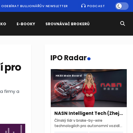
ODEBÍRAT BULLIONÁŘŮV NEWSLETTER
PODCAST
SKO
E-BOOKY
SROVNÁVAČ BROKERŮ
.
IPO Radar
í pro
HKEX Main Board
a firmy a
NASN Intelligent Tech (Zhejiang)
Čínský lídr v brake-by-wire
technologiích pro autonomní vozidla
vstupuje na hongkongskou burzu 7.