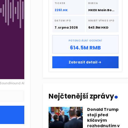
srpna 2026 s podporou CATL a
TICKER
BURZA
Hillhouse Investment.
2261.HK
HKEX Main Board
DATUM IPO
HRUBÝ VÝNOS IPO
7. srpna 2026
643.9M HKD
POTENCIÁLNÍ OCENĚNÍ
614.5M RMB
Zobrazit detail
: SoundHound AI
.
Nejčtenější zprávy
Donald Trump
stojí před
klíčovým
rozhodnutím v