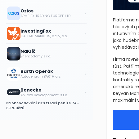
Ozios
›
APME FX TRADING EUROPE LTD
Platforma n
hlasových p
InvestingFox
›
intuitivním 
CAPITAL MARKETS, o.c.p., a.s.
jako hudebn
vyhledávat i
NaKlíč
›
Energodomy s.r.o.
Firma rovně
růst. Patří
Barth Operák
›
technologie
Autocentrum BARTH a.s.
kontrakty s
americké re
Benecko
›
Keyvan Mohaj
AnTePo Developement, s.r.o.
maximální vy
Při obchodování CFD ztrácí peníze 74–
89 % účtů.