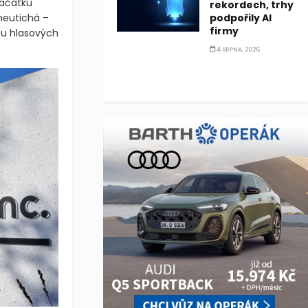
začátku
rekordech, trhy
 neutichá –
podpořily AI
firmy
tu hlasových
4 SRPNA, 2026