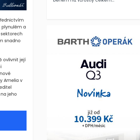
během níž vzrostly celkem...
třednictvím
o plynulém a
v sektorech
ům snadno
ovlivnit její
i
 nové
y Amelia v
editel
 na jeho