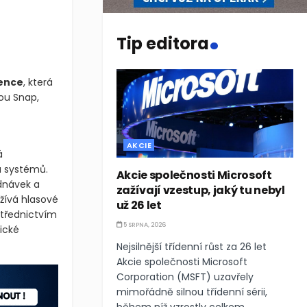
.
Tip editora
gence
, která
sou Snap,
AKCIE
á
u systémů.
Akcie společnosti Microsoft
dnávek a
zažívají vzestup, jaký tu nebyl
žívá hlasové
už 26 let
střednictvím
5 SRPNA, 2026
ické
Nejsilnější třídenní růst za 26 let
Akcie společnosti Microsoft
Corporation (MSFT) uzavřely
mimořádně silnou třídenní sérii,