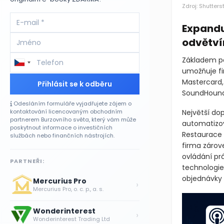
Zdroj: Shutters
Expandu
odvětví
Základem p
umožňuje fir
Mastercard,
Přihlásit se k odběru
SoundHound m
Odesláním formuláře vyjadřujete zájem o
kontaktování licencovaným obchodním
Největší do
partnerem Burzovního světa, který vám může
automatizov
poskytnout informace o investičních
Restaurace 
službách nebo finančních nástrojích.
firma zárov
ovládání pr
PARTNEŘI:
technologie
objednávky a
Mercurius Pro
›
Mercurius Pro, o. c. p., a. s.
Wonderinterest
›
Wonderinterest Trading Ltd