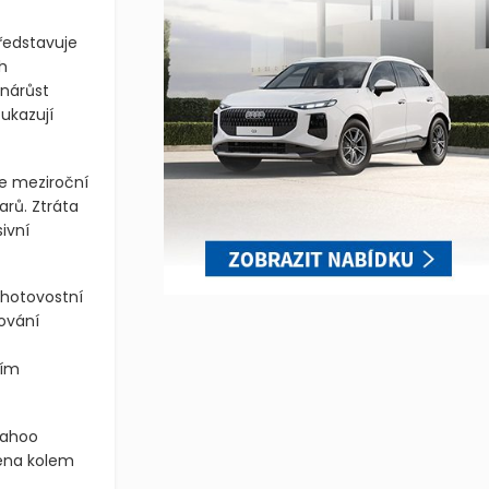
představuje
h
 nárůst
ukazují
 je meziroční
arů. Ztráta
sivní
 hotovostní
cování
ním
Yahoo
cena kolem