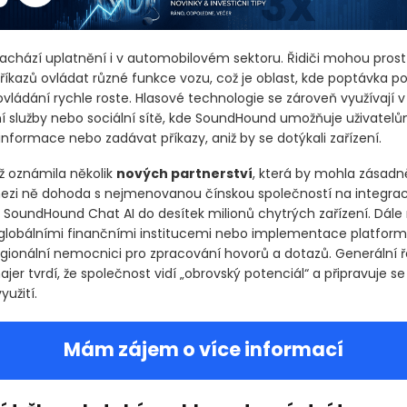
achází uplatnění i v automobilovém sektoru. Řidiči mohou pros
říkazů ovládat různé funkce vozu, což je oblast, kde poptávka p
ovládání rychle roste. Hlasové technologie se zároveň využívají 
í služby nebo sociální sítě, kde SoundHound umožňuje uživatel
nformace nebo zadávat příkazy, aniž by se dotýkali zařízení.
ž oznámila několik
nových partnerství
, která by mohla zásadně 
 mezi ně dohoda s nejmenovanou čínskou společností na integrac
 SoundHound Chat AI do desítek milionů chytrých zařízení. Dále
 globálními finančními institucemi nebo implementace platform
gionální nemocnici pro zpracování hovorů a dotazů. Generální ř
er tvrdí, že společnost vidí „obrovský potenciál“ a připravuje se
užití.
Mám zájem o více informací