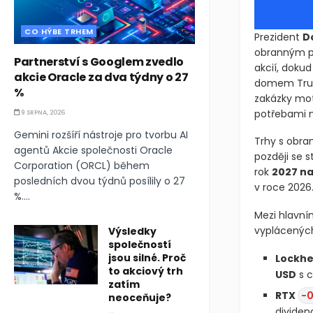
CO HÝBE TRHEM
Prezident
D
obranným po
Partnerství s Googlem zvedlo
akcií, doku
akcie Oracle za dva týdny o 27
domem Trump
%
zakázky mot
potřebami n
9 SRPNA, 2026
Gemini rozšíří nástroje pro tvorbu AI
Trhy s obra
agentů Akcie společnosti Oracle
později se s
Corporation (ORCL) během
rok
2027 na 
posledních dvou týdnů posílily o 27
v roce 2026
%....
Mezi hlavní
vyplácených
Výsledky
společností
jsou silné. Proč
Lockhe
to akciový trh
USD
s c
zatím
RTX
-0
neoceňuje?
divide