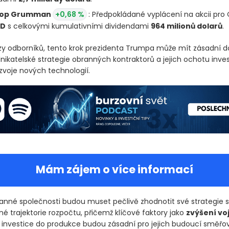
rop Grumman
+0,68 %
: Předpokládané vyplácení na akcii pro 
SD
s celkovými kumulativními dividendami
964 milionů dolarů
.
zy odborníků, tento krok prezidenta Trumpa může mít zásadní 
nikatelské strategie obranných kontraktorů a jejich ochotu inve
zvoje nových technologií.
Mám zájem o více informací
ranné společnosti budou muset pečlivě zhodnotit své strategie
é trajektorie rozpočtu, přičemž klíčové faktory jako
zvýšení vo
 investice do produkce budou zásadní pro jejich budoucí směřov