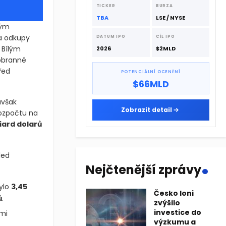
dodavatelskému řetězci.
TICKER
BURZA
TBA
LSE / NYSE
kým
a odkupy
DATUM IPO
CÍL IPO
 Bílým
2026
$2MLD
 obranné
řed
POTENCIÁLNÍ OCENĚNÍ
$66MLD
avšak
Zobrazit detail
rozpočtu na
liard dolarů
.
led
Nejčtenější zprávy
bylo
3,45
Česko loni
ů
.
zvýšilo
investice do
mi
výzkumu a