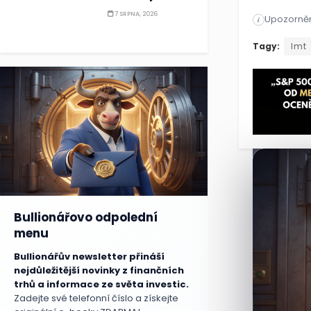
7 SRPNA, 2026
Upozorněn
Prezident D
i
Prezident D
Tagy:
lmt
Bullionářovo odpolední
menu
Bullionářův newsletter přináší
nejdůležitější novinky z finančních
trhů a informace ze světa investic.
Zadejte své telefonní číslo a získejte