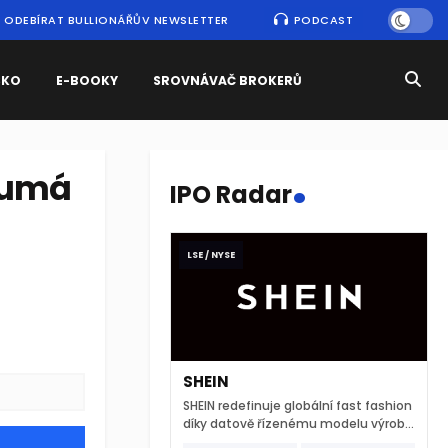
ODEBÍRAT BULLIONÁŘŮV NEWSLETTER
PODCAST
SKO
E-BOOKY
SROVNÁVAČ BROKERŮ
.
koumá
IPO Radar
LSE / NYSE
SHEIN
SHEIN redefinuje globální fast fashion
díky datově řízenému modelu výroby
a extrémně rychlému