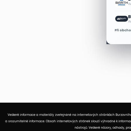
A
B
A
Při obch
Veškeré informace a materiály zveřejněné na internetových stránkách Burzovního
a srozumitelné informace. Obsah internetových stránek slouží výhradně k informač
nástrojů. Veškeré názory, odhady, p