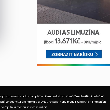
je postupováno s odbornou péčí a cílem poskytovat čtenářům objektivní, aktuální
ční poradenství ani nabídku či výzvu ke koupi nebo prodeji konkrétních finančních
 zveřejnění a mohou se v čase měnit.