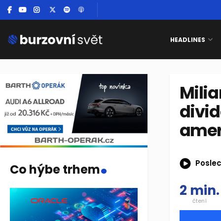
HEADLINES
Mili
divi
amer
.
Poslec
Co hýbe trhem
2 min.
čtení