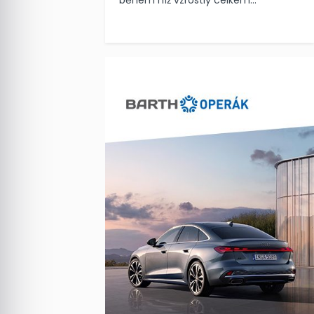
během níž vzrostly celkem...