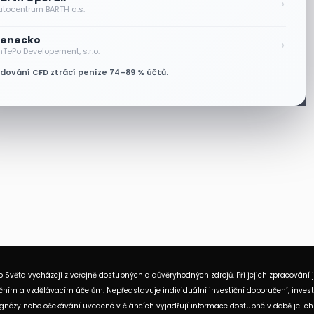
›
utocentrum BARTH a.s.
enecko
›
nTePo Developement, s.r.o.
odování CFD ztrácí peníze 74–89 % účtů.
 Světa vycházejí z veřejně dostupných a důvěryhodných zdrojů. Při jejich zpracování 
ním a vzdělávacím účelům. Nepředstavuje individuální investiční doporučení, investi
rognózy nebo očekávání uvedené v článcích vyjadřují informace dostupné v době jejich