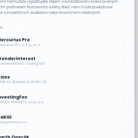
ím formuláře vyjadřujete zájem o kontaktování licencovaným
m partnerem Burzovního světa, který vám může poskytnout
e o investičních službách nebo finančních nástrojích.
I:
ercurius Pro
›
rcurius Pro, o. c. p., a. s.
onderinterest
›
onderinterest Trading Ltd
zios
›
PME FX TRADING EUROPE LTD
nvestingFox
›
PITAL MARKETS, o.c.p., a.s.
aKlíč
›
nergodomy s.r.o.
arth Operák