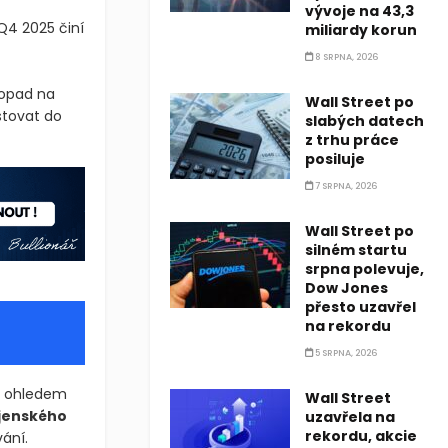
vývoje na 43,3
Q4 2025 činí
miliardy korun
8 SRPNA, 2026
dopad na
Wall Street po
stovat do
slabých datech
z trhu práce
posiluje
7 SRPNA, 2026
Wall Street po
silném startu
srpna polevuje,
Dow Jones
přesto uzavřel
na rekordu
5 SRPNA, 2026
 s ohledem
Wall Street
jenského
uzavřela na
rekordu, akcie
ání.