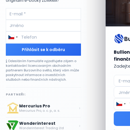
originální e-booky ZDARMA!
B
Přihlásit se k odběru
Bullion
finančn
Odesláním formuláře vyjadřujete zájem o
Zadejte
kontaktování licencovaným obchodním
partnerem Burzovního světa, který vám může
poskytnout informace o investičních
službách nebo finančních nástrojích.
PARTNEŘI:
Mercurius Pro
›
Mercurius Pro, o. c. p., a. s.
Wonderinterest
›
Wonderinterest Trading Ltd