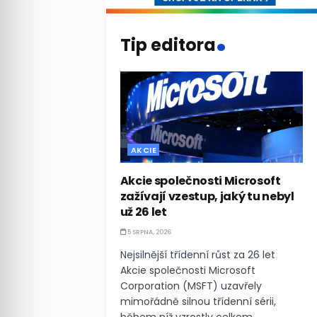
.
Tip editora
AKCIE
Akcie společnosti Microsoft
zažívají vzestup, jaký tu nebyl
už 26 let
5 SRPNA, 2026
Nejsilnější třídenní růst za 26 let
Akcie společnosti Microsoft
Corporation (MSFT) uzavřely
mimořádně silnou třídenní sérii,