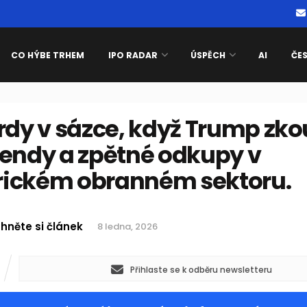
CO HÝBE TRHEM
IPO RADAR
ÚSPĚCH
AI
ČE
ardy v sázce, když Trump z
dendy a zpětné odkupy v
ickém obranném sektoru.
hněte si článek
8 ledna, 2026
Přihlaste se k odběru newsletteru