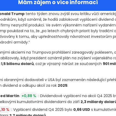
Mám zájem o více informací
onald Trump
tento týden znovu zvýšil svou kritiku vůči americ
dnikům, když oznámil, že hodlá zablokovat vyplácení dividend 
d firmy nezrychlí produkci. Ve svém výkonném nařízení vydaném
 poukázal na to, že „po letech chybných priorit byly tradiční
ivovány k tomu, aby upřednostňovaly návratnost investorům p
árodní armády.“
nnými akciemi na Trumpova prohlášení zareagovaly poklesem, 
tabilizovaly, když prezident oznámil plán na zvýšení vojenského 
1,5 bilionu dolarů
, což je výrazný nárůst ze současných
901 mi
.
mi obrannými dodavateli v USA byl zaznamenán následující přeh
 dividend a odkupu akcií za rok
2025
:
ed Martin
+0,88 %
: Dividendové vyplácení na akcii Q4 2025 
elkovými kumulativními dividendami do září
2,3 miliardy dolar
,10 %
: Vyplácení dividend Q4 2025 bylo
0,66 USD
s kumulativní
ndami
2,7 miliardy dolarů
.