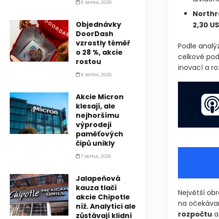
8 SRPNA, 2026
North
Objednávky
2,30 U
DoorDash
vzrostly téměř
Podle analý
o 28 %, akcie
celkové pod
rostou
inovací a ro
8 SRPNA, 2026
Akcie Micron
klesají, ale
nejhoršímu
výprodeji
paměťových
čipů unikly
7 SRPNA, 2026
Jalapeňová
kauza tlačí
Největší ob
akcie Chipotle
na očekávan
níž. Analytici ale
rozpočtu
a
zůstávají klidní