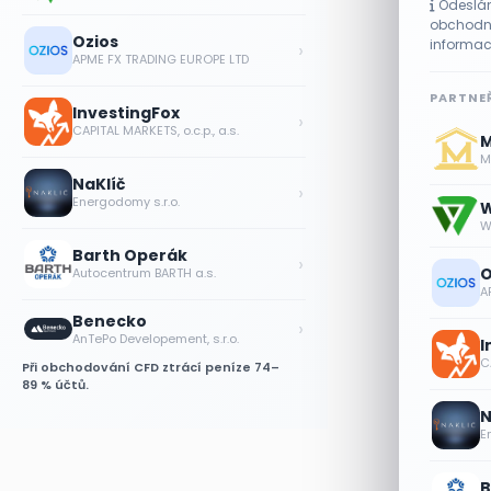
Odeslán
obchodní
Ozios
informac
›
APME FX TRADING EUROPE LTD
PARTNEŘ
InvestingFox
›
CAPITAL MARKETS, o.c.p., a.s.
M
Me
NaKlíč
›
Energodomy s.r.o.
W
W
Barth Operák
›
O
Autocentrum BARTH a.s.
A
Benecko
›
AnTePo Developement, s.r.o.
I
CA
Při obchodování CFD ztrácí peníze 74–
89 % účtů.
N
E
B