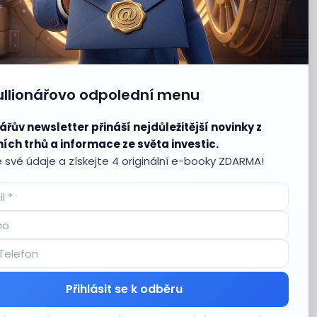
ullionářovo odpolední menu
ářův newsletter přináší nejdůležitější novinky z
ích trhů a informace ze světa investic.
 své údaje a získejte 4 originální e-booky ZDARMA!
Přihlásit se k odběru