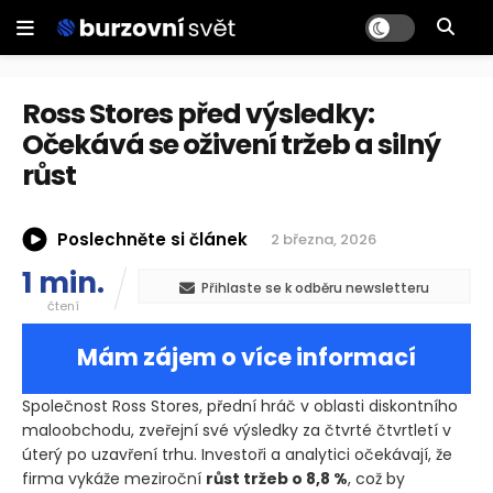
Ross Stores před výsledky:
Očekává se oživení tržeb a silný
růst
Poslechněte si článek
2 března, 2026
1 min.
Přihlaste se k odběru newsletteru
čtení
Mám zájem o více informací
Společnost Ross Stores, přední hráč v oblasti diskontního
maloobchodu, zveřejní své výsledky za čtvrté čtvrtletí v
úterý po uzavření trhu. Investoři a analytici očekávají, že
firma vykáže meziroční
růst tržeb o 8,8 %
, což by