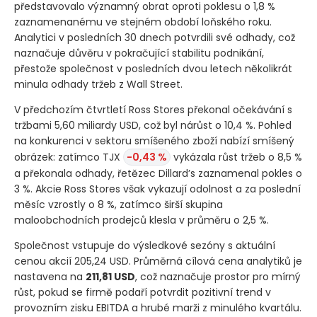
představovalo významný obrat oproti poklesu o 1,8 %
zaznamenanému ve stejném období loňského roku.
Analytici v posledních 30 dnech potvrdili své odhady, což
naznačuje důvěru v pokračující stabilitu podnikání,
přestože společnost v posledních dvou letech několikrát
minula odhady tržeb z Wall Street.
V předchozím čtvrtletí Ross Stores překonal očekávání s
tržbami 5,60 miliardy USD, což byl nárůst o 10,4 %. Pohled
na konkurenci v sektoru smíšeného zboží nabízí smíšený
obrázek: zatímco TJX
-0,43 %
vykázala růst tržeb o 8,5 %
a překonala odhady, řetězec Dillard’s zaznamenal pokles o
3 %. Akcie Ross Stores však vykazují odolnost a za poslední
měsíc vzrostly o 8 %, zatímco širší skupina
maloobchodních prodejců klesla v průměru o 2,5 %.
Společnost vstupuje do výsledkové sezóny s aktuální
cenou akcií 205,24 USD. Průměrná cílová cena analytiků je
nastavena na
211,81 USD
, což naznačuje prostor pro mírný
růst, pokud se firmě podaří potvrdit pozitivní trend v
provozním zisku EBITDA a hrubé marži z minulého kvartálu.