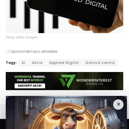
Zdroj: Getty images
Upozornění pro uživatele
i
Investice ve výši 1 000 USD do akcií společnosti Applied Dig
Tagy:
AI
Akcie
Applied Digital
datová centra
×