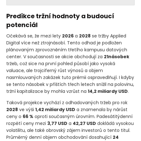
Predikce tržní hodnoty a budoucí
potenciál
Očekává se, že mezi lety
2026
a
2028
se tržby Applied
Digital více než ztrojnásobí. Tento odhad je podložen
plánovaným zprovozněním třetího kampusu datových
center. V současnosti se akcie obchodují za
21násobek
tržeb, což sice na první pohled působí jako vysoká
valuace, ale trojciferný růst výnosů a objem
nasmlouvaných zakázek tuto prémii ospravedlňují. I kdyby
se tento násobek v příštích třech letech snížil na polovinu,
tržní kapitalizace by mohla vzrůst na
14,2 miliardy USD
.
Taková projekce vychází z odhadovaných tržeb pro rok
2028
ve výši
1,42 miliardy USD
a znamenala by nárůst
ceny o
66 %
oproti současným úrovním. Padesátitýdenní
rozpětí ceny mezi
3,77 USD
a
42,27 USD
dokládá vysokou
volatilitu, ale také obrovský zájem investorů o tento titul.
Průměrný denní objem obchodování dosahující
24