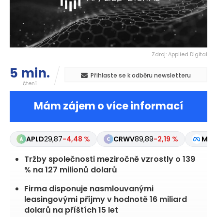
Zdroj: Applied Digital
5 min.
Přihlaste se k odběru newsletteru
čtení
Mám zájem o více informací
APLD
29,87
-4,48 %
CRWV
89,89
-2,19 %
MET
Tržby společnosti meziročně vzrostly o 139
% na 127 milionů dolarů
Firma disponuje nasmlouvanými
leasingovými příjmy v hodnotě 16 miliard
dolarů na příštích 15 let