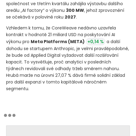
společnost ve třetím kvartálu zahájila výstavbu dalšího
areálu „AI factory“ o výkonu
300 MW
, jehož zprovoznění
se očekává v polovině roku
2027
.
Vzhledem k tomu, že CoreWeave nedávno uzavřela
kontrakt v hodnotě 21 miliard USD na poskytování AI
výkonu pro
Meta Platforms
(META)
+0,14 %
a další
dohodu se startupem Anthropic, je velmi pravděpodobné,
že bude od Applied Digital vyžadovat další rozšiřování
kapacit. To vysvětluje, proč analytici v posledních
týdnech revidovali své odhady tržeb směrem nahoru.
Hrubá marže na úrovni 27,07 % dává firmě solidní základ
pro další expanzi v tomto kapitálově náročném
segmentu.