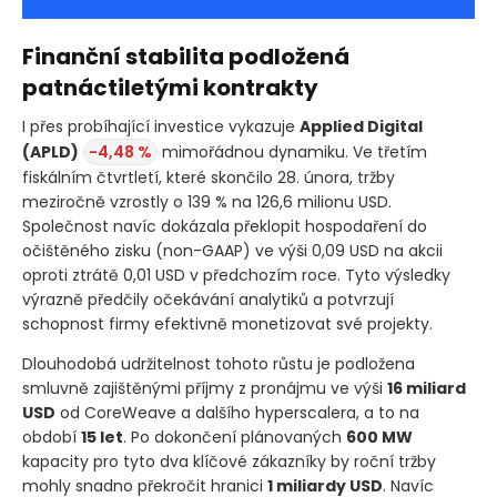
Finanční stabilita podložená
patnáctiletými kontrakty
I přes probíhající investice vykazuje
Applied Digital
(APLD)
-4,48 %
mimořádnou dynamiku. Ve třetím
fiskálním čtvrtletí, které skončilo 28. února, tržby
meziročně vzrostly o 139 % na 126,6 milionu USD.
Společnost navíc dokázala překlopit hospodaření do
očištěného zisku
(non-GAAP)
ve výši 0,09 USD na akcii
oproti ztrátě 0,01 USD v předchozím roce. Tyto výsledky
výrazně předčily očekávání analytiků a potvrzují
schopnost firmy efektivně monetizovat své projekty.
Dlouhodobá udržitelnost tohoto růstu je podložena
smluvně zajištěnými příjmy z pronájmu ve výši
16 miliard
USD
od CoreWeave a dalšího hyperscalera, a to na
období
15 let
. Po dokončení plánovaných
600 MW
kapacity pro tyto dva klíčové zákazníky by roční tržby
mohly snadno překročit hranici
1 miliardy USD
. Navíc