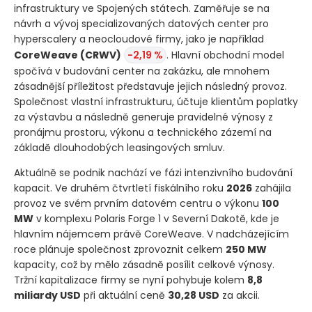
infrastruktury ve Spojených státech. Zaměřuje se na
návrh a vývoj specializovaných datových center pro
hyperscalery a neocloudové firmy, jako je například
CoreWeave
(CRWV)
-2,19 %
. Hlavní obchodní model
spočívá v budování center na zakázku, ale mnohem
zásadnější příležitost představuje jejich následný provoz.
Společnost vlastní infrastrukturu, účtuje klientům poplatky
za výstavbu a následně generuje pravidelné výnosy z
pronájmu prostoru, výkonu a technického zázemí na
základě dlouhodobých leasingových smluv.
Aktuálně se podnik nachází ve fázi intenzivního budování
kapacit. Ve druhém čtvrtletí fiskálního roku
2026
zahájila
provoz ve svém prvním datovém centru o výkonu
100
MW
v komplexu Polaris Forge 1 v Severní Dakotě, kde je
hlavním nájemcem právě CoreWeave. V nadcházejícím
roce plánuje společnost zprovoznit celkem
250 MW
kapacity, což by mělo zásadně posílit celkové výnosy.
Tržní kapitalizace firmy se nyní pohybuje kolem
8,8
miliardy USD
při aktuální ceně
30,28 USD
za akcii.