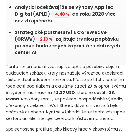
Analytici očekávají že se výnosy
Applied
Digital
(APLD)
do roku 2028 více
-4,48 %
než ztrojnásobí
Strategické partnerství s
CoreWeave
(CRWV)
zajišťuje trvalou poptávku
-2,19 %
po nově budovaných kapacitách datových
center AI
Tento fenomenální vzestup lze opřít o působivý objem
budoucích zakázek, který naznačuje výraznou akceleraci
růstu v dlouhodobém horizontu. Přesto se titul v letošním
roce ocitl pod tlakem a aktuálně ztrácí
27 %
oproti svému
52týdennímu maximu
42,27 USD
, kterého dosáhl
28.
ledna
. Navzdory tomu, že poslední hospodářské výsledky
překonaly očekávání Wall Street, důvěra investorů byla
dočasně oslabena. Nyní se však zdá, že se tento zástupce
sektoru umělé inteligence vrací k růstovému trendu.
Společnost se profiluje jako klíčový hráč v ekosystému AI