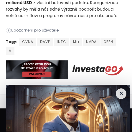
milionů USD
z vlastní hotovosti podniku. Reorganizace
rozvahy by měla následně výrazně podpořit budoucí
volné cash flow a programy návratnosti pro akcionáře.
Eric Jackson, zakladatel hedgeového fondu EMJ Capital, si vy
Upozornění pro uživatele
i
Eric Jackson, zakladatel hedgeového fondu EMJ Capital, si vy
Tagy:
CVNA
DAVE
INTC
Ma
NVDA
OPEN
V
×
Veškeré informace a materiály zveřejněné na internetových stránkách
Burzovního Světa vycházejí z veřejně dostupných a důvěryhodných zdrojů. Při