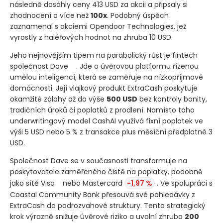
následně dosáhly ceny 413 USD za akcii a připsaly si
zhodnocení o více než
100x
. Podobný úspěch
zaznamenal s akciemi Opendoor Technologies, jež
vyrostly z haléřových hodnot na zhruba 10 USD.
Jeho nejnovějším tipem na parabolický růst je fintech
společnost Dave
. Jde o úvěrovou platformu řízenou
umělou inteligencí, která se zaměřuje na nízkopříjmové
domácnosti. Její vlajkový produkt ExtraCash poskytuje
okamžité zálohy až do výše
500 USD
bez kontroly bonity,
tradičních úroků či poplatků z prodlení. Namísto toho
underwritingový model CashAI využívá fixní poplatek ve
výši 5 USD nebo 5 % z transakce plus měsíční předplatné 3
USD.
Společnost Dave se v současnosti transformuje na
poskytovatele zaměřeného čistě na poplatky, podobně
jako sítě Visa
nebo Mastercard
-1,97 %
. Ve spolupráci s
Coastal Community Bank přesouvá své pohledávky z
ExtraCash do podrozvahové struktury. Tento strategický
krok výrazně snižuje úvěrové riziko a uvolní zhruba
200