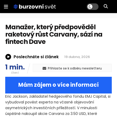
Manažer, který předpověděl
raketový růst Carvany, sází na
fintech Dave
Poslechněte si článek
19 dubna, 2026
1 min.
Přihlaste se k odběru newsletteru
čtení
Mám zájem o více informací
Eric Jackson, zakladatel hedgeového fondu EMJ Capital, si
vybudoval pověst experta na včasné objevování
asymetrických investičních příležitostí. V minulosti
úspěšně nakoupil akcie Carvana za 3.50 USD, které