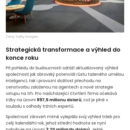
Zdroj: Getty Images
Strategická transformace a výhled do
konce roku
Při pohledu do budoucnosti odráží aktualizovaný výhled
společnosti jak obrovský potenciál růstu taženého umělou
inteligencí, tak i provozní složitost přechodu na
cenotvorbu založenou na agentech a nové strategie
vstupu na trh. Pro nadcházející čtvrtletí firma očekává
tržby na úrovni
897,5 milionu dolarů
, což je plně v
souladu s odhady tržních expertů.
Společnost zároveň mírně vylepšila svůj výhled tržeb pro
celý kalendářní rok, jehož střední hodnota se nyní
pohybuje na úrovni
3,70 miliardy dolarů
. Ještě