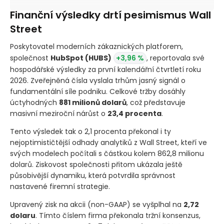
Finanční výsledky drtí pesimismus Wall
Street
Poskytovatel moderních zákaznických platforem,
společnost
HubSpot
(HUBS)
+3,96 %
, reportovala své
hospodářské výsledky za první kalendářní čtvrtletí roku
2026. Zveřejněná čísla vyslala trhům jasný signál o
fundamentální síle podniku. Celkové tržby dosáhly
úctyhodných
881 milionů dolarů
, což představuje
masivní meziroční nárůst o
23,4 procenta
.
Tento výsledek tak o 2,1 procenta překonal i ty
nejoptimističtější odhady analytiků z Wall Street, kteří ve
svých modelech počítali s částkou kolem 862,8 milionu
dolarů. Ziskovost společnosti přitom ukázala ještě
působivější dynamiku, která potvrdila správnost
nastavené firemní strategie.
Upravený zisk na akcii
(non-GAAP)
se vyšplhal na
2,72
dolaru
. Tímto číslem firma překonala tržní konsenzus,