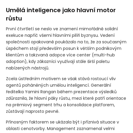
Umělá inteligence jako hlavní motor
růstu
První čtvrtletí se neslo ve znamení mimořádně solidní
exekuce napříč všemi hlavními pilíři byznysu. Vedení
společnosti opakovaně poukázalo na to, že za současným
úspěchem stojí především posun k větším podnikovým
klientům a takzvaná adopce více center
(multi-hub
adoption)
, kdy zákazníci využívají stále širší paletu
nabízených nástrojů.
Zcela ústředním motivem se však stává rostoucí vliv
agentů poháněných umělou inteligencí. Generální
ředitelka Yamini Rangan během prezentace výsledků
zdůraznila, že hlavní páky růstu, mezi které patří orientace
na prémiový segment trhu a konsolidace platforem,
zůstávají naprosto pevné.
Přínosným faktorem se ukázala být i příznivá situace v
oblasti cenotvorby. Management zaznamenal velmi