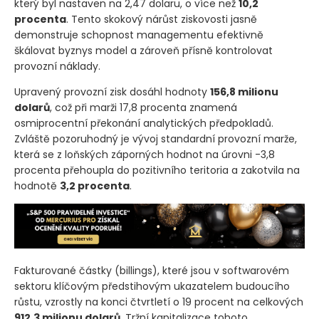
který byl nastaven na 2,47 dolaru, o více než
10,2
procenta
. Tento skokový nárůst ziskovosti jasně
demonstruje schopnost managementu efektivně
škálovat byznys model a zároveň přísně kontrolovat
provozní náklady.
Upravený provozní zisk dosáhl hodnoty
156,8 milionu
dolarů
, což při marži 17,8 procenta znamená
osmiprocentní překonání analytických předpokladů.
Zvláště pozoruhodný je vývoj standardní provozní marže,
která se z loňských záporných hodnot na úrovni -3,8
procenta přehoupla do pozitivního teritoria a zakotvila na
hodnotě
3,2 procenta
.
Fakturované částky
(billings)
, které jsou v softwarovém
sektoru klíčovým předstihovým ukazatelem budoucího
růstu, vzrostly na konci čtvrtletí o 19 procent na celkových
912,3 milionu dolarů
. Tržní kapitalizace tohoto