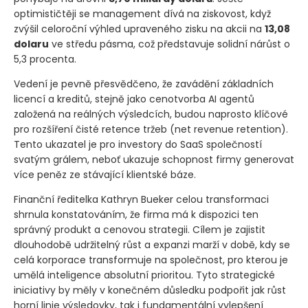
optimističtěji se management dívá na ziskovost, když
zvýšil celoroční výhled upraveného zisku na akcii na
13,08
dolaru
ve středu pásma, což představuje solidní nárůst o
5,3 procenta.
Vedení je pevně přesvědčeno, že zavádění základních
licencí a kreditů, stejně jako cenotvorba AI agentů
založená na reálných výsledcích, budou naprosto klíčové
pro rozšíření čisté retence tržeb
(net revenue retention)
.
Tento ukazatel je pro investory do SaaS společností
svatým grálem, neboť ukazuje schopnost firmy generovat
více peněz ze stávající klientské báze.
Finanční ředitelka Kathryn Bueker celou transformaci
shrnula konstatováním, že firma má k dispozici ten
správný produkt a cenovou strategii. Cílem je zajistit
dlouhodobě udržitelný růst a expanzi marží v době, kdy se
celá korporace transformuje na společnost, pro kterou je
umělá inteligence absolutní prioritou. Tyto strategické
iniciativy by měly v konečném důsledku podpořit jak růst
horní linie výsledovky, tak i fundamentální vylepšení