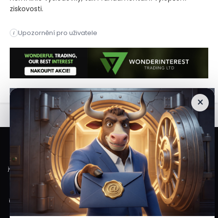
ziskovosti.
Tržby společnosti v prvním čtvrtletí meziročně vzrostly o 23
Upozornění pro uživatele
i
Tržby společnosti v prvním čtvrtletí meziročně vzrostly o 23
×
Veškeré informace a materiály zveřejněné na internetových stránkách
Burzovního Světa vycházejí z veřejně dostupných a důvěryhodných zdrojů. Při
jejich zpracování je postupováno s odbornou péčí a cílem poskytovat čtenářům
objektivní, aktuální a srozumitelné informace. Obsah internetových stránek
slouží výhradně k informačním a vzdělávacím účelům. Nepředstavuje
individuální investiční doporučení, investiční poradenství ani nabídku či výzvu
ke koupi nebo prodeji konkrétních finančních nástrojů. Veškeré názory, odhady,