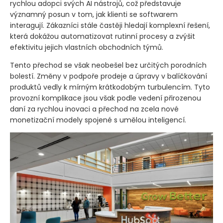
rychlou adopci svých AI nástrojů, což představuje
významný posun v tom, jak klienti se softwarem
interagují. Zákazníci stále častěji hledají komplexní řešení,
která dokážou automatizovat rutinní procesy a zvýšit
efektivitu jejich vlastních obchodních týmů.
Tento přechod se však neobešel bez určitých porodních
bolestí. Změny v podpoře prodeje a úpravy v balíčkování
produktů vedly k mírným krátkodobým turbulencím. Tyto
provozní komplikace jsou však podle vedení přirozenou
daní za rychlou inovaci a přechod na zcela nové
monetizační modely spojené s umělou inteligencí.