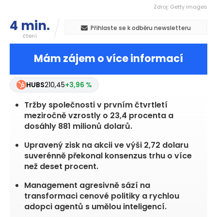
Zdroj: Getty images
4 min.
Přihlaste se k odběru newsletteru
čtení
Mám zájem o více informací
HUBS
210,45
+3,96 %
Tržby společnosti v prvním čtvrtletí
meziročně vzrostly o 23,4 procenta a
dosáhly 881 milionů dolarů.
Upravený zisk na akcii ve výši 2,72 dolaru
suverénně překonal konsenzus trhu o více
než deset procent.
Management agresivně sází na
transformaci cenové politiky a rychlou
adopci agentů s umělou inteligencí.