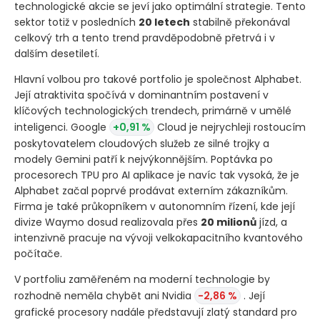
technologické akcie se jeví jako optimální strategie. Tento
sektor totiž v posledních
20 letech
stabilně překonával
celkový trh a tento trend pravděpodobně přetrvá i v
dalším desetiletí.
Hlavní volbou pro takové portfolio je společnost Alphabet.
Její atraktivita spočívá v dominantním postavení v
klíčových technologických trendech, primárně v umělé
inteligenci. Google
+0,91 %
Cloud je nejrychleji rostoucím
poskytovatelem cloudových služeb ze silné trojky a
modely Gemini patří k nejvýkonnějším. Poptávka po
procesorech TPU pro AI aplikace je navíc tak vysoká, že je
Alphabet začal poprvé prodávat externím zákazníkům.
Firma je také průkopníkem v autonomním řízení, kde její
divize Waymo dosud realizovala přes
20 milionů
jízd, a
intenzivně pracuje na vývoji velkokapacitního kvantového
počítače.
V portfoliu zaměřeném na moderní technologie by
rozhodně neměla chybět ani Nvidia
-2,86 %
. Její
grafické procesory nadále představují zlatý standard pro