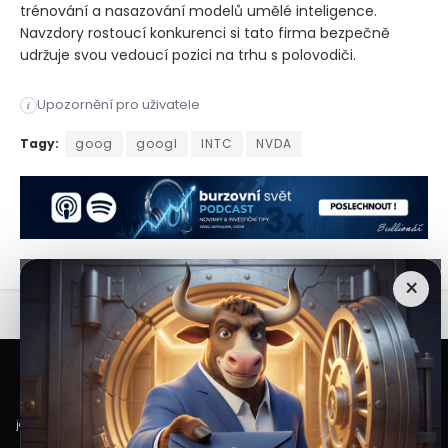
trénování a nasazování modelů umělé inteligence.
Navzdory rostoucí konkurenci si tato firma bezpečně
udržuje svou vedoucí pozici na trhu s polovodiči.
Začít s investováním nevyžaduje obrovský kapitál. Díky frakč
Upozornění pro uživatele
i
Začít s investováním nevyžaduje obrovský kapitál. Díky frakč
Tagy:
goog
googl
INTC
NVDA
×
Veškeré informace a materiály zveřejněné na internetových stránkách
Burzovního Světa vycházejí z veřejně dostupných a důvěryhodných zdrojů. Při
jejich zpracování je postupováno s odbornou péčí a cílem poskytovat čtenářům
objektivní, aktuální a srozumitelné informace. Obsah internetových stránek