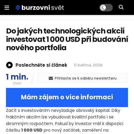
Do jakých technologických akcií
investovat 1 000 USD při budování
nového portfolia
Poslechněte si článek
11 května, 2026
1 min.
Přihlaste se k odběru newsletteru
čtení
Mám zájem o více informací
Začít s investováním nevyžaduje obrovský kapitál. Díky
frakčním akciím lze vybudovat kvalitní portfolio i se
skromným rozpočtem. Pokud by investor měl k dispozici
částku
1 000 USD
pro nový začátek, zaměření na