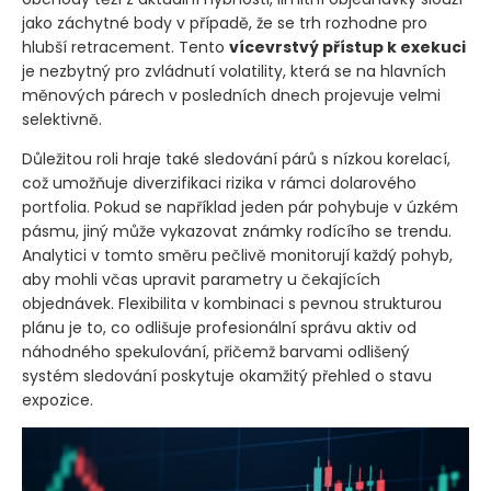
jako záchytné body v případě, že se trh rozhodne pro
hlubší retracement. Tento
vícevrstvý přístup k exekuci
je nezbytný pro zvládnutí volatility, která se na hlavních
měnových párech v posledních dnech projevuje velmi
selektivně.
Důležitou roli hraje také sledování párů s nízkou korelací,
což umožňuje diverzifikaci rizika v rámci dolarového
portfolia. Pokud se například jeden pár pohybuje v úzkém
pásmu, jiný může vykazovat známky rodícího se trendu.
Analytici v tomto směru pečlivě monitorují každý pohyb,
aby mohli včas upravit parametry u čekajících
objednávek. Flexibilita v kombinaci s pevnou strukturou
plánu je to, co odlišuje profesionální správu aktiv od
náhodného spekulování, přičemž barvami odlišený
systém sledování poskytuje okamžitý přehled o stavu
expozice.