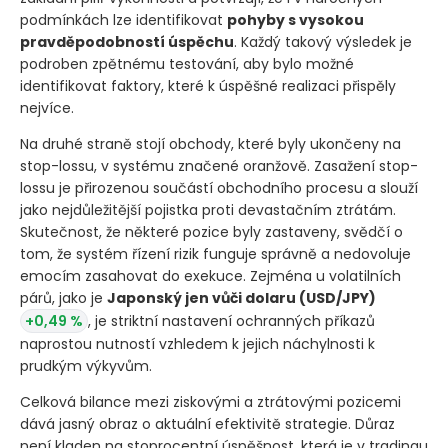
podmínkách lze identifikovat
pohyby s vysokou
pravděpodobností úspěchu
. Každý takový výsledek je
podroben zpětnému testování, aby bylo možné
identifikovat faktory, které k úspěšné realizaci přispěly
nejvíce.
Na druhé straně stojí obchody, které byly ukončeny na
stop-lossu, v systému značené oranžově. Zasažení stop-
lossu je přirozenou součástí obchodního procesu a slouží
jako nejdůležitější pojistka proti devastačním ztrátám.
Skutečnost, že některé pozice byly zastaveny, svědčí o
tom, že systém řízení rizik funguje správně a nedovoluje
emocím zasahovat do exekuce. Zejména u volatilních
párů, jako je
Japonský jen vůči dolaru
(USD/JPY)
+0,49 %
, je striktní nastavení ochranných příkazů
naprostou nutností vzhledem k jejich náchylnosti k
prudkým výkyvům.
Celková bilance mezi ziskovými a ztrátovými pozicemi
dává jasný obraz o aktuální efektivitě strategie. Důraz
není kladen na stoprocentní úspěšnost, která je v tradingu