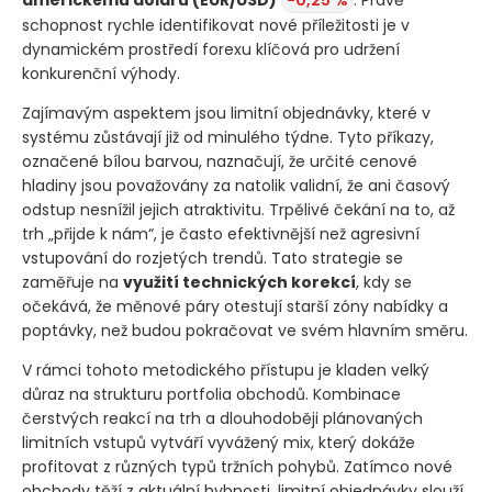
schopnost rychle identifikovat nové příležitosti je v
dynamickém prostředí forexu klíčová pro udržení
konkurenční výhody.
Zajímavým aspektem jsou limitní objednávky, které v
systému zůstávají již od minulého týdne. Tyto příkazy,
označené bílou barvou, naznačují, že určité cenové
hladiny jsou považovány za natolik validní, že ani časový
odstup nesnížil jejich atraktivitu. Trpělivé čekání na to, až
trh „přijde k nám“, je často efektivnější než agresivní
vstupování do rozjetých trendů. Tato strategie se
zaměřuje na
využití technických korekcí
, kdy se
očekává, že měnové páry otestují starší zóny nabídky a
poptávky, než budou pokračovat ve svém hlavním směru.
V rámci tohoto metodického přístupu je kladen velký
důraz na strukturu portfolia obchodů. Kombinace
čerstvých reakcí na trh a dlouhodoběji plánovaných
limitních vstupů vytváří vyvážený mix, který dokáže
profitovat z různých typů tržních pohybů. Zatímco nové
obchody těží z aktuální hybnosti, limitní objednávky slouží