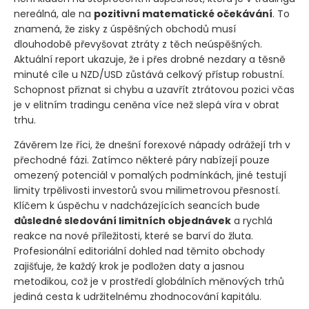
nereálná, ale na
pozitivní matematické očekávání
. To
znamená, že zisky z úspěšných obchodů musí
dlouhodobě převyšovat ztráty z těch neúspěšných.
Aktuální report ukazuje, že i přes drobné nezdary a těsně
minuté cíle u NZD/USD zůstává celkový přístup robustní.
Schopnost přiznat si chybu a uzavřít ztrátovou pozici včas
je v elitním tradingu ceněna více než slepá víra v obrat
trhu.
Závěrem lze říci, že dnešní forexové nápady odrážejí trh v
přechodné fázi. Zatímco některé páry nabízejí pouze
omezený potenciál v pomalých podmínkách, jiné testují
limity trpělivosti investorů svou milimetrovou přesností.
Klíčem k úspěchu v nadcházejících seancích bude
důsledné sledování limitních objednávek
a rychlá
reakce na nové příležitosti, které se barví do žluta.
Profesionální editoriální dohled nad těmito obchody
zajišťuje, že každý krok je podložen daty a jasnou
metodikou, což je v prostředí globálních měnových trhů
jediná cesta k udržitelnému zhodnocování kapitálu.