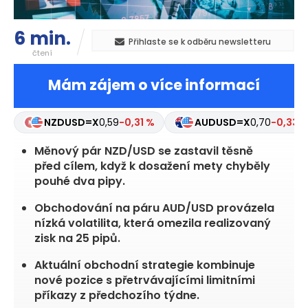
6 min.
Přihlaste se k odběru newsletteru
čtení
Mám zájem o více informací
NZDUSD=X
0,59
-0,31 %
AUDUSD=X
0,70
-0,33 
Měnový pár NZD/USD se zastavil těsně
před cílem, když k dosažení mety chyběly
pouhé dva pipy.
Obchodování na páru AUD/USD provázela
nízká volatilita, která omezila realizovaný
zisk na 25 pipů.
Aktuální obchodní strategie kombinuje
nové pozice s přetrvávajícími limitními
příkazy z předchozího týdne.