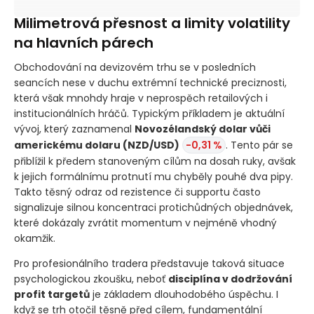
Milimetrová přesnost a limity volatility
na hlavních párech
Obchodování na devizovém trhu se v posledních
seancích nese v duchu extrémní technické preciznosti,
která však mnohdy hraje v neprospěch retailových i
institucionálních hráčů. Typickým příkladem je aktuální
vývoj, který zaznamenal
Novozélandský dolar vůči
americkému dolaru
(NZD/USD)
-0,31 %
. Tento pár se
přiblížil k předem stanoveným cílům na dosah ruky, avšak
k jejich formálnímu protnutí mu chyběly pouhé dva pipy.
Takto těsný odraz od rezistence či supportu často
signalizuje silnou koncentraci protichůdných objednávek,
které dokázaly zvrátit momentum v nejméně vhodný
okamžik.
Pro profesionálního tradera představuje taková situace
psychologickou zkoušku, neboť
disciplína v dodržování
profit targetů
je základem dlouhodobého úspěchu. I
když se trh otočil těsně před cílem, fundamentální