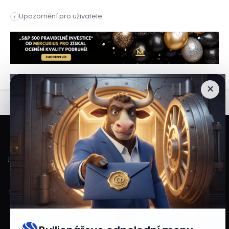
Měnový pár NZD/USD se zastavil těsně před cílem, když k dosa
Upozornění pro uživatele
i
Měnový pár NZD/USD se zastavil těsně před cílem, když k dosa
×
Veškeré informace a materiály zveřejněné na internetových stránkách
Burzovního Světa vycházejí z veřejně dostupných a důvěryhodných zdrojů. Při
jejich zpracování je postupováno s odbornou péčí a cílem poskytovat čtenářům
objektivní, aktuální a srozumitelné informace. Obsah internetových stránek
slouží výhradně k informačním a vzdělávacím účelům. Nepředstavuje
individuální investiční doporučení, investiční poradenství ani nabídku či výzvu
ke koupi nebo prodeji konkrétních finančních nástrojů. Veškeré názory, odhady,
prognózy nebo očekávání uvedené v článcích vyjadřují informace dostupné
v době jejich zveřejnění a mohou se v čase měnit.