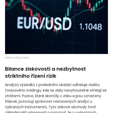
dolar měny forex
Bilance ziskovosti a nezbytnost
striktního řízení rizik
Analýza výsledků z posledního období odhaluje realitu
forexového tradingu, kde se zisky nevyhnutelně střídají se
ztrátami. Pozice, které skončily v zisku a jsou označeny
fialově, potvrzují správnost nastavených analýz u
vybraných instrumentů. Tyto ziskové obchody tvoří
základní pilíř výkonnosti a potvrzují, že i v náročných