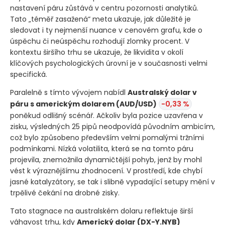
nastavení páru zůstává v centru pozornosti analytiků.
Tato „téměř zasažená“ meta ukazuje, jak důležité je
sledovat i ty nejmenší nuance v cenovém grafu, kde o
úspěchu či neúspěchu rozhodují zlomky procent. V
kontextu širšího trhu se ukazuje, že likvidita v okolí
klíčových psychologických úrovní je v současnosti velmi
specifická.
Paralelně s tímto vývojem nabídl
Australský dolar v
páru s americkým dolarem
(AUD/USD)
-0,33 %
poněkud odlišný scénář. Ačkoliv byla pozice uzavřena v
zisku, výsledných 25 pipů neodpovídá původním ambicím,
což bylo způsobeno především velmi pomalými tržními
podmínkami. Nízká volatilita, která se na tomto páru
projevila, znemožnila dynamičtější pohyb, jenž by mohl
vést k výraznějšímu zhodnocení. V prostředí, kde chybí
jasné katalyzátory, se tak i slibně vypadající setupy mění v
trpělivé čekání na drobné zisky.
Tato stagnace na australském dolaru reflektuje širší
váhavost trhu, kdy
Americký dolar
(DX-Y.NYB)