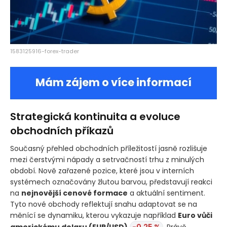
1583125916-forex-trader
Mám zájem o více informací
Strategická kontinuita a evoluce
obchodních příkazů
Současný přehled obchodních příležitostí jasně rozlišuje
mezi čerstvými nápady a setrvačností trhu z minulých
období. Nově zařazené pozice, které jsou v interních
systémech označovány žlutou barvou, představují reakci
na
nejnovější cenové formace
a aktuální sentiment.
Tyto nové obchody reflektují snahu adaptovat se na
měnící se dynamiku, kterou vykazuje například
Euro vůči
americkému dolaru
(EUR/USD)
-0,25 %
. Právě