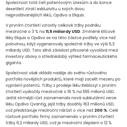
Společnost totiž čelí patentovým útesům a do konce
desetiletí ztratí exkluzivitu u svých dvou
nejprodávanějších léků, Opdivo a Eliquis.
V prvním čtvrtletí vzrostly celkové tržby podniku
meziročně o 3 % na
11,5 miliardy USD
. Zmíněné klíčové
léky Eliquis a Opdivo se na této částce podílely více než
polovinou, když vygenerovaly společné tržby ve výši 6,3
miliardy USD. Tato silná závislost přirozeně vyvolává mezi
investory obavy o střednědobý výhled farmaceutického
giganta.
Společnost však vkládá naděje do svého růstového
portfolia novějších produktů, které mají zacelit mezeru po
vypršení patentů. Tržby z prodeje léku Reblozyl v prvním
čtvrtletí vyskočily meziročně o 16 % na 555 milionů USD.
Ještě strmější růst zaznamenala nová subkutánní verze
léku Opdivo Qvantig, jejíž tržby dosáhly 163 milionů USD,
což představuje meziroční nárůst o více než
200 %
. Celé
růstové portfolio firmy zaznamenalo v prvním čtvrtletí
tržby 6,2 miliardy USD, což je meziroční zlepšení o 12 %.