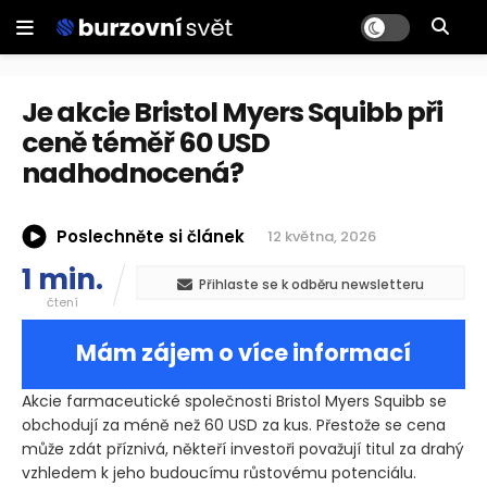
Je akcie Bristol Myers Squibb při
ceně téměř 60 USD
nadhodnocená?
Poslechněte si článek
12 května, 2026
1 min.
Přihlaste se k odběru newsletteru
čtení
Mám zájem o více informací
Akcie farmaceutické společnosti Bristol Myers Squibb se
obchodují za méně než 60 USD za kus. Přestože se cena
může zdát příznivá, někteří investoři považují titul za drahý
vzhledem k jeho budoucímu růstovému potenciálu.