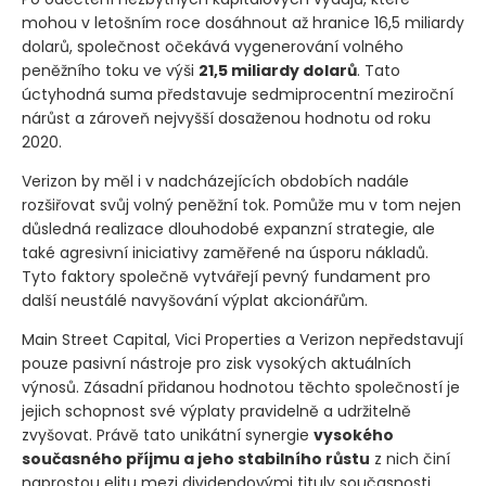
mohou v letošním roce dosáhnout až hranice 16,5 miliardy
dolarů, společnost očekává vygenerování volného
peněžního toku ve výši
21,5 miliardy dolarů
. Tato
úctyhodná suma představuje sedmiprocentní meziroční
nárůst a zároveň nejvyšší dosaženou hodnotu od roku
2020.
Verizon by měl i v nadcházejících obdobích nadále
rozšiřovat svůj volný peněžní tok. Pomůže mu v tom nejen
důsledná realizace dlouhodobé expanzní strategie, ale
také agresivní iniciativy zaměřené na úsporu nákladů.
Tyto faktory společně vytvářejí pevný fundament pro
další neustálé navyšování výplat akcionářům.
Main Street Capital, Vici Properties a Verizon nepředstavují
pouze pasivní nástroje pro zisk vysokých aktuálních
výnosů. Zásadní přidanou hodnotou těchto společností je
jejich schopnost své výplaty pravidelně a udržitelně
zvyšovat. Právě tato unikátní synergie
vysokého
současného příjmu a jeho stabilního růstu
z nich činí
naprostou elitu mezi dividendovými tituly současnosti.