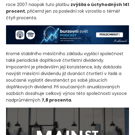
roce 2007 naopak tuto platbu
zvýšila o úctyhodných 141
procent
, přičemž jen za poslední rok vzrostla o téměř
čtyři procenta.
Kromě stabilního měsíčního základu vyplácí společnost
také periodické doplňkové čtvrtletní dividendy.
Impozantní je především její konzistence, kdy dokázala
navýšit měsíční dividendu již dvanáct čtvrtletí v řadě a
současně vyplatit devatenáct po sobě jdoucích
doplňkových dividend. Při současných anualizovaných
sazbách dosahuje celkový výnos této společnosti vysoce
nadprůměrných
7,8 procenta
.