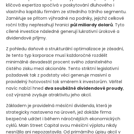
klíčová expertiza spočívá v poskytování dluhového i
vlastního kapitálu firmám ze středního tržního segmentu.
Zaměřuje se přitom výhradně na podniky, jejichž celkové
roční tržby nepřesahují hranici
půl miliardy dolarů
. Tyto
cílené investice následně generují lukrativní úrokové a
dividendové příjmy.
Z pohledu daňové a strukturální optimalizace je zásadní,
že tento typ korporace musí každoročně rozdělit
minimálně devadesát procent svého zdanitelného
čistého zisku mezi akcionáře. Tento striktní legislativní
požadavek tak z podstaty věci generuje masivní a
pravidelný hotovostní tok směrem k investorům. Věřitel
navíc nabízí hned
dva souběžné dividendové proudy
,
což výrazně zvyšuje atraktivitu jeho akcií.
Základem je pravidelná měsíční dividenda, která je
strategicky nastavena na úroveň, jež dokáže firma
bezpečně udržet i během náročnějších ekonomických
cyklů. Main Street Capital svou měsíční výplatu nikdy
nesnížila ani nepozastavila. Od primárního úpisu akcií v