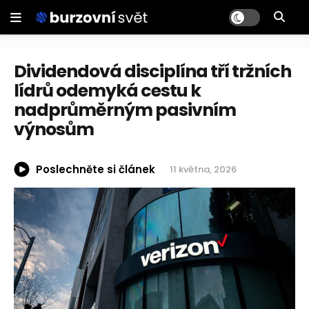
Dividendová disciplína tří tržních
lídrů odemyká cestu k
nadprůměrným pasivním
výnosům
Poslechněte si článek
11 května, 2026