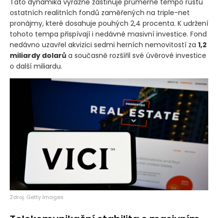
Tato dynamika výrazně zastiňuje průměrné tempo růstu
ostatních realitních fondů zaměřených na triple-net
pronájmy, které dosahuje pouhých 2,4 procenta. K udržení
tohoto tempa přispívají i nedávné masivní investice. Fond
nedávno uzavřel akvizici sedmi herních nemovitostí za
1,2
miliardy dolarů
a současně rozšířil své úvěrové investice
o další miliardu.
Zdroj: Getty Images