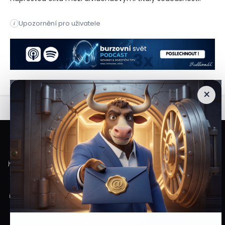
Poskytovatel kapitálu Main Street Capital nabízí nadstandard
Upozornění pro uživatele
i
Poskytovatel kapitálu Main Street Capital nabízí nadstandard
×
Veškeré informace a materiály zveřejněné na internetových stránkách
Burzovního Světa vycházejí z veřejně dostupných a důvěryhodných zdrojů. Při
jejich zpracování je postupováno s odbornou péčí a cílem poskytovat čtenářům
objektivní, aktuální a srozumitelné informace. Obsah internetových stránek
slouží výhradně k informačním a vzdělávacím účelům. Nepředstavuje
individuální investiční doporučení, investiční poradenství ani nabídku či výzvu
ke koupi nebo prodeji konkrétních finančních nástrojů. Veškeré názory, odhady,
prognózy nebo očekávání uvedené v článcích vyjadřují informace dostupné