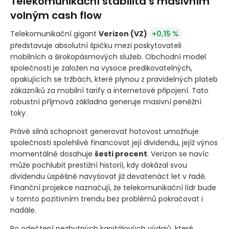
Telekomunikační stabilita s masivním
volným cash flow
Telekomunikační gigant
Verizon
(VZ)
+0,15 %
představuje absolutní špičku mezi poskytovateli
mobilních a širokopásmových služeb. Obchodní model
společnosti je založen na vysoce predikovatelných,
opakujících se tržbách, které plynou z pravidelných plateb
zákazníků za mobilní tarify a internetové připojení. Tato
robustní příjmová základna generuje masivní peněžní
toky.
Právě silná schopnost generovat hotovost umožňuje
společnosti spolehlivě financovat její dividendu, jejíž výnos
momentálně dosahuje
šesti procent
. Verizon se navíc
může pochlubit prestižní historií, kdy dokázal svou
dividendu úspěšně navyšovat již devatenáct let v řadě.
Finanční projekce naznačují, že telekomunikační lídr bude
v tomto pozitivním trendu bez problémů pokračovat i
nadále.
Po odečtení nezbytných kapitálových výdajů, které