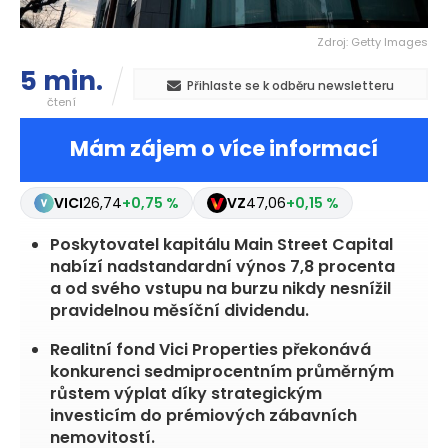
Zdroj: Getty Images
5 min.
Přihlaste se k odběru newsletteru
čtení
Mám zájem o více informací
MAIN
58,94
+4,27 %
VICI
26,74
+0,75 %
VZ
47
Poskytovatel kapitálu Main Street Capital
nabízí nadstandardní výnos 7,8 procenta
a od svého vstupu na burzu nikdy nesnížil
pravidelnou měsíční dividendu.
Realitní fond Vici Properties překonává
konkurenci sedmiprocentním průměrným
růstem výplat díky strategickým
investicím do prémiových zábavních
nemovitostí.