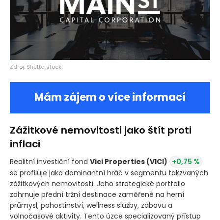
Zdroj: Shutterstock
Mám zájem o více informací
Zážitkové nemovitosti jako štít proti
inflaci
Realitní investiční fond
Vici Properties
(VICI)
+0,75 %
se profiluje jako dominantní hráč v segmentu takzvaných
zážitkových nemovitostí. Jeho strategické portfolio
zahrnuje přední tržní destinace zaměřené na herní
průmysl, pohostinství, wellness služby, zábavu a
volnočasové aktivity. Tento úzce specializovaný přístup