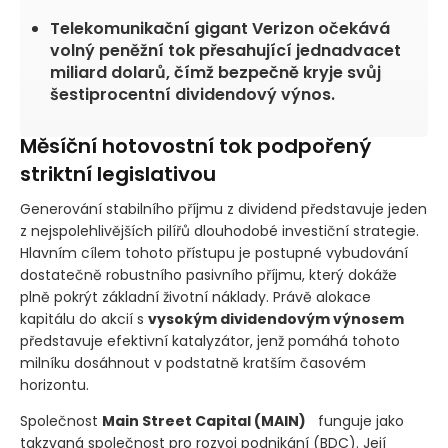
Telekomunikační gigant Verizon očekává
volný peněžní tok přesahující jednadvacet
miliard dolarů, čímž bezpečně kryje svůj
šestiprocentní dividendový výnos.
Měsíční hotovostní tok podpořený
striktní legislativou
Generování stabilního příjmu z dividend představuje jeden
z nejspolehlivějších pilířů dlouhodobé investiční strategie.
Hlavním cílem tohoto přístupu je postupné vybudování
dostatečně robustního pasivního příjmu, který dokáže
plně pokrýt základní životní náklady. Právě alokace
kapitálu do akcií s
vysokým dividendovým výnosem
představuje efektivní katalyzátor, jenž pomáhá tohoto
milníku dosáhnout v podstatně kratším časovém
horizontu.
Společnost
Main Street Capital
(MAIN)
funguje jako
takzvaná společnost pro rozvoj podnikání
(BDC)
. Její