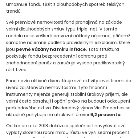
umožňuje fondu těžit z dlouhodobých spotřebitelských
trendů.
Své prémiové nemovitosti fond pronajímá na základě
velmi dlouhodobých smluv typu triple-net. V tomto
modelu nese veškeré provozní náklady nájemce, přičemž
samotné nájemné podléhá pravidelným eskalacím, které
jsou
pevně vázány na míru inflace
. Tato struktura
poskytuje fondu bezprecedentní ochranu proti
znehodnocení peněz a zaručuje vysoce predikovatelný
růst tržeb.
Fond navíc aktivně diverzifikuje své aktivity investicemi do
úvěrů zajištěných nemovitostmi. Tyto finanční
instrumenty nejenže generují stabilní úrokový příjem, ale
velmi často obsahují i opční právo na budoucí odkoupení
podkladového aktiva. Dividendový výnos Vici Properties se
aktuálně pohybuje na atraktivní úrovni
6,2 procenta
.
Od konce roku 2018 dokázala společnost navyšovat své
výplaty složenou roční mírou růstu ve výši sedmi procent.