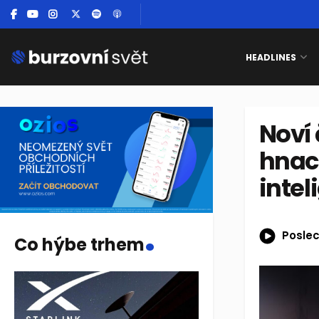
HEADLINES
Noví 
hnací
intel
.
Poslec
Co hýbe trhem