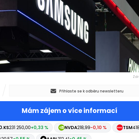
Zdr
Přihlaste se k odběru newsletteru
Mám zájem o více informací
0.KS
231 250,00
+0,33 %
NVDA
218,99
-0,10 %
TSM
418