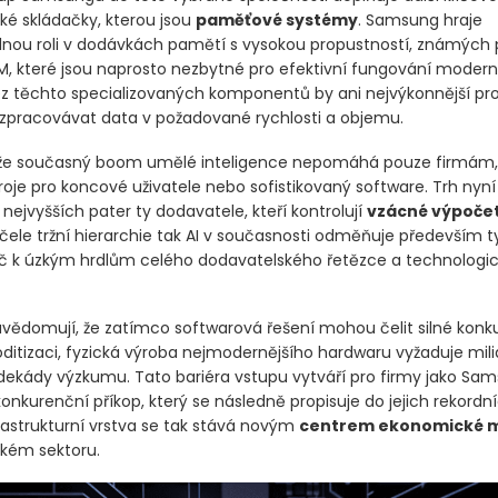
ké skládačky, kterou jsou
paměťové systémy
. Samsung hraje
lnou roli v dodávkách pamětí s vysokou propustností, známých
M, které jsou naprosto nezbytné pro efektivní fungování modern
z těchto specializovaných komponentů by ani nejvýkonnější pr
zpracovávat data v požadované rychlosti a objemu.
 že současný boom umělé inteligence nepomáhá pouze firmám,
troje pro koncové uživatele nebo sofistikovaný software. Trh nyn
nejvyšších pater ty dodavatele, kteří kontrolují
vzácné výpočet
le tržní hierarchie tak AI v současnosti odměňuje především ty
klíč k úzkým hrdlům celého dodavatelského řetězce a technologi
 uvědomují, že zatímco softwarová řešení mohou čelit silné konk
ditizaci, fyzická výroba nejmodernějšího hardwaru vyžaduje mil
 dekády výzkumu. Tato bariéra vstupu vytváří pro firmy jako Sa
onkurenční příkop, který se následně propisuje do jejich rekordní
frastrukturní vrstva se tak stává novým
centrem ekonomické 
kém sektoru.