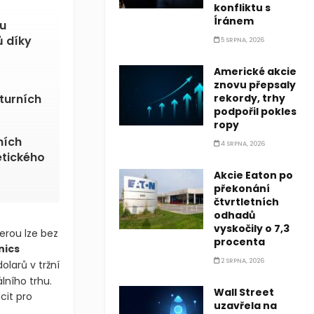
konfliktu s
Íránem
bu
ů díky
5 SRPNA, 2026
Americké akcie
znovu přepsaly
turních
rekordy, trhy
podpořil pokles
ropy
ních
4 SRPNA, 2026
etického
Akcie Eaton po
překonání
čtvrtletních
odhadů
vyskočily o 7,3
erou lze bez
procenta
nics
2 SRPNA, 2026
olarů v tržní
lního trhu.
Wall Street
cit pro
uzavřela na