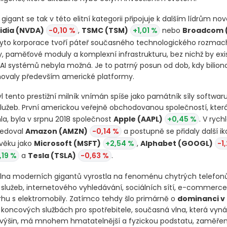
 gigant se tak v této elitní kategorii připojuje k dalším lídrům n
idia
(NVDA)
-0,10 %
,
TSMC
(TSM)
+1,01 %
nebo
Broadcom
Tyto korporace tvoří páteř současného technologického rozmac
py, paměťové moduly a komplexní infrastrukturu, bez nichž by ex
 AI systémů nebyla možná. Je to patrný posun od dob, kdy bili
ovaly především americké platformy.
yl tento prestižní milník vnímán spíše jako památník síly softwar
 služeb. První americkou veřejně obchodovanou společností, kter
a, byla v srpnu 2018 společnost
Apple
(AAPL)
+0,45 %
. V ryc
sledoval
Amazon
(AMZN)
-0,14 %
a postupně se přidaly další i
věku jako
Microsoft
(MSFT)
+2,54 %
,
Alphabet
(GOOGL)
-1
,19 %
a
Tesla
(TSLA)
-0,63 %
.
vlna moderních gigantů vyrostla na fenoménu chytrých telefon
služeb, internetového vyhledávání, sociálních sítí, e-commerce
hu s elektromobily. Zatímco tehdy šlo primárně o
dominanci v 
koncových službách pro spotřebitele, současná vlna, která vyná
 výšin, má mnohem hmatatelnější a fyzickou podstatu, zaměře