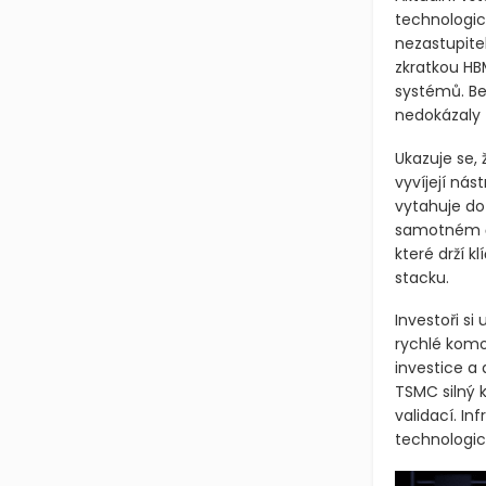
technologic
nezastupite
zkratkou HB
systémů. Be
nedokázaly 
Ukazuje se,
vyvíjejí nás
vytahuje do 
samotném če
které drží 
stacku.
Investoři si
rychlé komo
investice a
TSMC silný k
validací. In
technologic