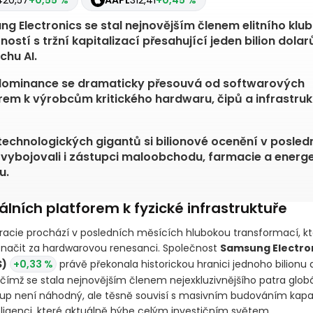
420,57
+0,55 %
AAPL
312,41
+0,45 %
g Electronics se stal nejnovějším členem elitního klu
ností s tržní kapitalizací přesahující jeden bilion dolar
hu AI.
dominance se dramaticky přesouvá od softwarových
rem k výrobcům kritického hardwaru, čipů a infrastruk
technologických gigantů si bilionové ocenění v posled
 vybojovali i zástupci maloobchodu, farmacie a energ
u.
álních platforem k fyzické infrastruktuře
okracie prochází v posledních měsících hlubokou transformací, kt
načit za hardwarovou renesanci. Společnost
Samsung Electro
S)
+0,33 %
právě překonala historickou hranici jednoho bilionu d
, čímž se stala nejnovějším členem nejexkluzivnějšího patra globá
up není náhodný, ale těsně souvisí s masivním budováním kapa
ligenci, které aktuálně hýbe celým investičním světem.