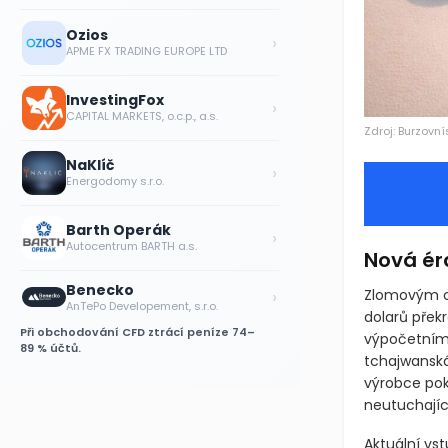
Ozios
›
APME FX TRADING EUROPE LTD
InvestingFox
›
CAPITAL MARKETS, o.c.p., a.s.
Zdroj: Burzovní
NaKlíč
›
Energodomy s.r.o.
Barth Operák
›
Autocentrum BARTH a.s.
Nová ér
Benecko
›
Zlomovým ok
AnTePo Developement, s.r.o.
dolarů přek
Při obchodování CFD ztrácí peníze 74–
výpočetním 
89 % účtů.
tchajwanská
výrobce pok
neutuchajíc
Aktuální vs