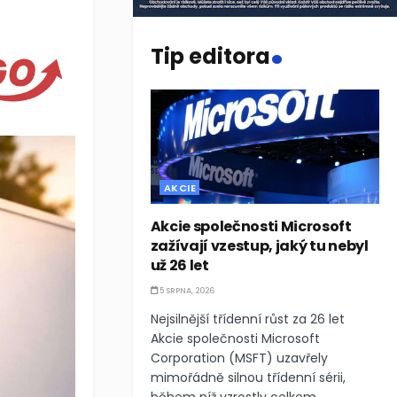
.
Tip editora
AKCIE
Akcie společnosti Microsoft
zažívají vzestup, jaký tu nebyl
už 26 let
5 SRPNA, 2026
Nejsilnější třídenní růst za 26 let
Akcie společnosti Microsoft
Corporation (MSFT) uzavřely
mimořádně silnou třídenní sérii,