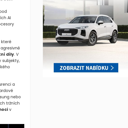
 pod
ích AI
ocesory
 které
í agresivně
ní díly
. V
 subjekty,
ckého
urenci a
iardové
msung nebo
ch tržních
moci
v