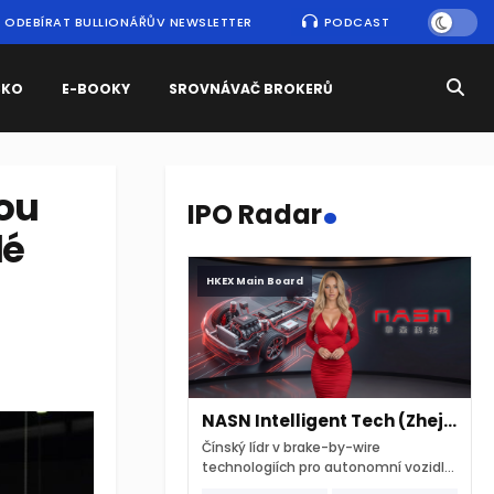
ODEBÍRAT BULLIONÁŘŮV NEWSLETTER
PODCAST
SKO
E-BOOKY
SROVNÁVAČ BROKERŮ
.
sou
IPO Radar
lé
HKEX Main Board
NASN Intelligent Tech (Zhejiang)
Čínský lídr v brake-by-wire
technologiích pro autonomní vozidla
vstupuje na hongkongskou burzu 7.