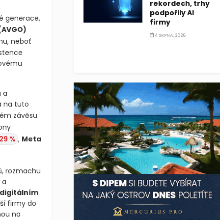
rekordech, trhy
podpořily AI
ové generace,
firmy
(AVGO)
4 SRPNA, 2026
hu, neboť
istence
onovému
u a
á na tuto
hlém závěsu
kony
,29 %
,
Meta
ů, rozmachu
 a
digitálním
ší firmy do
nou na