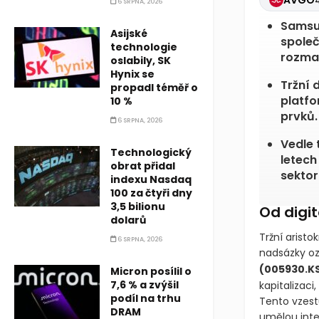
AVGO
6 SRPNA, 2026
Samsun
Asijské
společ
technologie
rozmac
oslabily, SK
Hynix se
Tržní 
propadl téměř o
platfo
10 %
prvků.
6 SRPNA, 2026
Vedle 
Technologický
letech
obrat přidal
sektor
indexu Nasdaq
100 za čtyři dny
3,5 bilionu
Od digit
dolarů
Tržní arist
6 SRPNA, 2026
nadsázky oz
(005930.K
Micron posílil o
7,6 % a zvýšil
kapitalizaci
podíl na trhu
Tento vzest
DRAM
umělou inte