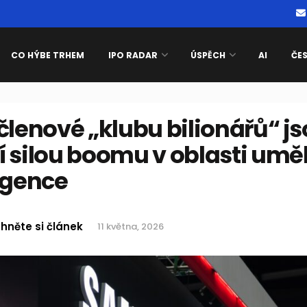
CO HÝBE TRHEM
IPO RADAR
ÚSPĚCH
AI
ČE
členové „klubu bilionářů“ j
 silou boomu v oblasti umě
igence
hněte si článek
11 května, 2026