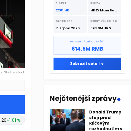
srpna 2026 s podporou CATL a
TICKER
BURZA
Hillhouse Investment.
2261.HK
HKEX Main Board
DATUM IPO
HRUBÝ VÝNOS IPO
7. srpna 2026
643.9M HKD
POTENCIÁLNÍ OCENĚNÍ
614.5M RMB
Zobrazit detail
oj: Shutterstock
.
Nejčtenější zprávy
Donald Trump
stojí před
,20
+1,01 %
klíčovým
rozhodnutím v