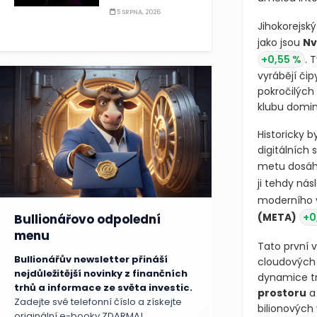
5 SRPNA, 2026
Jihokorejský
jako jsou
Nv
+0,55 %
. 
vyrábějí či
pokročilých
klubu domin
Historicky b
digitálních
metu dosáhl
ji tehdy ná
moderního 
(META)
+0
Bullionářovo odpolední
menu
Tato první 
Bullionářův newsletter přináší
cloudových 
nejdůležitější novinky z finančních
dynamice tr
trhů a informace ze světa investic.
prostoru
a 
Zadejte své telefonní číslo a získejte
bilionových
originální e-booky ZDARMA!