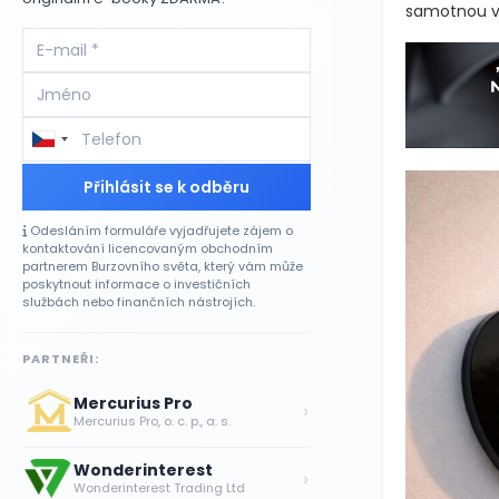
samotnou v
Přihlásit se k odběru
Odesláním formuláře vyjadřujete zájem o
kontaktování licencovaným obchodním
partnerem Burzovního světa, který vám může
poskytnout informace o investičních
službách nebo finančních nástrojích.
PARTNEŘI:
Mercurius Pro
›
Mercurius Pro, o. c. p., a. s.
Wonderinterest
›
Wonderinterest Trading Ltd