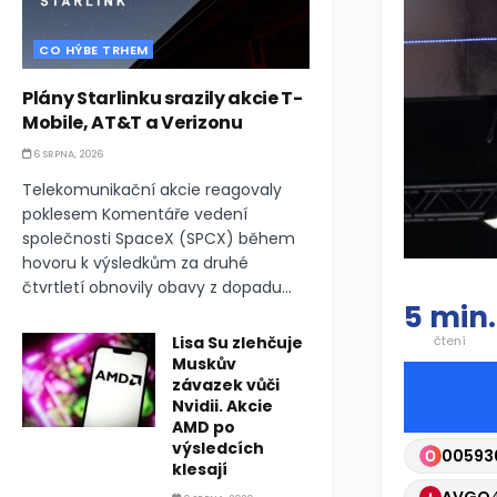
CO HÝBE TRHEM
Plány Starlinku srazily akcie T-
Mobile, AT&T a Verizonu
6 SRPNA, 2026
Telekomunikační akcie reagovaly
poklesem Komentáře vedení
společnosti SpaceX (SPCX) během
hovoru k výsledkům za druhé
čtvrtletí obnovily obavy z dopadu...
5 min.
Lisa Su zlehčuje
čtení
Muskův
závazek vůči
Nvidii. Akcie
AMD po
výsledcích
00593
klesají