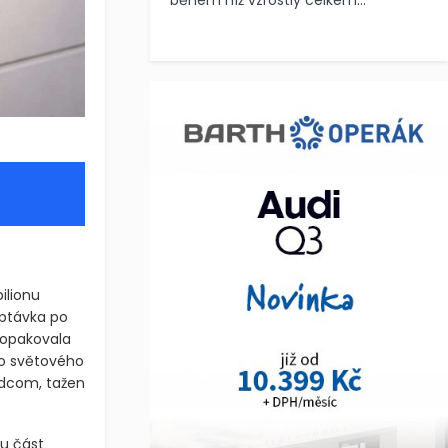
během níž vzrostly celkem...
ilionu
optávka po
zopakovala
ho světového
adcom, tažen
ou část