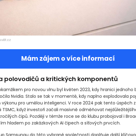
svět.cz
Mám zájem o více informací
a polovodičů a kritických komponentů
amžikem pro novou vlnu byl květen 2023, kdy hranici jednoho b
ročila Nvidia. Stalo se tak v momentě, kdy naplno explodovala p
výkonu pro umělou inteligenci. V roce 2024 pak tento úspěch 
 TSMC, když investoři začali masivně odměňovat nejdůležitější
ročilých čipů. Později v témže roce se do klubu probojoval i Bro
ím hladem po zakázkových AI čipech a síťových prvcích.
tup Samsungu do této vybrané společnosti doplňuje další klíčov