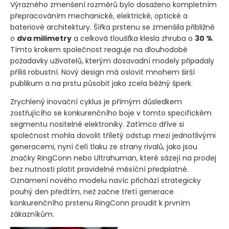
Výrazného zmenšení rozměrů bylo dosaženo kompletním
přepracováním mechanické, elektrické, optické a
bateriové architektury. Šířka prstenu se zmenšila přibližně
o
dva milimetry
a celková tloušťka klesla zhruba o
30 %
.
Tímto krokem společnost reaguje na dlouhodobé
požadavky uživatelů, kterým dosavadní modely připadaly
příliš robustní. Nový design má oslovit mnohem širší
publikum a na prstu působit jako zcela běžný šperk.
Zrychlený inovační cyklus je přímým důsledkem
zostřujícího se konkurenčního boje v tomto specifickém
segmentu nositelné elektroniky. Zatímco dříve si
společnost mohla dovolit tříletý odstup mezi jednotlivými
generacemi, nyní čelí tlaku ze strany rivalů, jako jsou
značky RingConn nebo Ultrahuman, které sázejí na prodej
bez nutnosti platit pravidelné měsíční předplatné.
Oznámení nového modelu navíc přichází strategicky
pouhý den předtím, než začne třetí generace
konkurenčního prstenu RingConn proudit k prvním
zákazníkům.