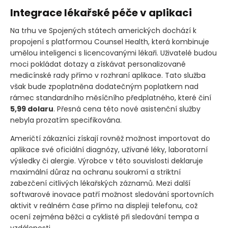
Integrace lékařské péče v aplikaci
Na trhu ve Spojených státech amerických dochází k
propojení s platformou Counsel Health, která kombinuje
umělou inteligenci s licencovanými lékaři. Uživatelé budou
moci pokládat dotazy a získávat personalizované
medicínské rady přímo v rozhraní aplikace. Tato služba
však bude zpoplatněna dodatečným poplatkem nad
rámec standardního měsíčního předplatného, které činí
5,99 dolaru
. Přesná cena této nové asistenční služby
nebyla prozatím specifikována.
Američtí zákazníci získají rovněž možnost importovat do
aplikace své oficiální diagnózy, užívané léky, laboratorní
výsledky či alergie. Výrobce v této souvislosti deklaruje
maximální důraz na ochranu soukromí a striktní
zabezčení citlivých lékařských záznamů. Mezi další
softwarové inovace patří možnost sledování sportovních
aktivit v reálném čase přímo na displeji telefonu, což
ocení zejména běžci a cyklisté při sledování tempa a
vzdálenosti.