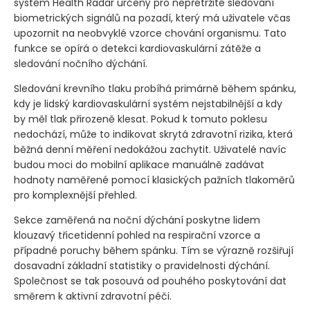
systém Health Radar určený pro nepřetržité sledování
biometrických signálů na pozadí, který má uživatele včas
upozornit na neobvyklé vzorce chování organismu. Tato
funkce se opírá o detekci kardiovaskulární zátěže a
sledování nočního dýchání.
Sledování krevního tlaku probíhá primárně během spánku,
kdy je lidský kardiovaskulární systém nejstabilnější a kdy
by měl tlak přirozeně klesat. Pokud k tomuto poklesu
nedochází, může to indikovat skrytá zdravotní rizika, která
běžná denní měření nedokážou zachytit. Uživatelé navíc
budou moci do mobilní aplikace manuálně zadávat
hodnoty naměřené pomocí klasických pažních tlakoměrů
pro komplexnější přehled.
Sekce zaměřená na noční dýchání poskytne lidem
klouzavý třicetidenní pohled na respirační vzorce a
případné poruchy během spánku. Tím se výrazně rozšiřují
dosavadní základní statistiky o pravidelnosti dýchání.
Společnost se tak posouvá od pouhého poskytování dat
směrem k aktivní zdravotní péči.