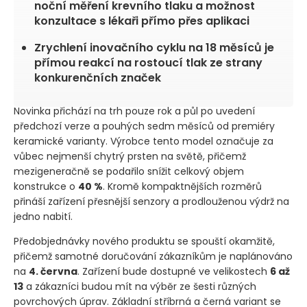
noční měření krevního tlaku a možnost
konzultace s lékaři přímo přes aplikaci
Zrychlení inovačního cyklu na 18 měsíců je
přímou reakcí na rostoucí tlak ze strany
konkurenčních značek
Novinka přichází na trh pouze rok a půl po uvedení
předchozí verze a pouhých sedm měsíců od premiéry
keramické varianty. Výrobce tento model označuje za
vůbec nejmenší chytrý prsten na světě, přičemž
mezigeneračně se podařilo snížit celkový objem
konstrukce o
40 %
. Kromě kompaktnějších rozměrů
přináší zařízení přesnější senzory a prodlouženou výdrž na
jedno nabití.
Předobjednávky nového produktu se spouští okamžitě,
přičemž samotné doručování zákazníkům je naplánováno
na
4. června
. Zařízení bude dostupné ve velikostech
6 až
13
a zákazníci budou mít na výběr ze šesti různých
povrchových úprav. Základní stříbrná a černá variant se