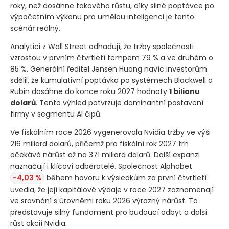
roky, než dosáhne takového růstu, díky silné poptávce po
výpočetním výkonu pro umělou inteligenci je tento
scénář reálný.
Analytici z Wall Street odhadují, že tržby společnosti
vzrostou v prvním čtvrtletí tempem 79 % a ve druhém o
85 %. Generální ředitel Jensen Huang navíc investorům
sdělil, že kumulativní poptávka po systémech Blackwell a
Rubin dosáhne do konce roku 2027 hodnoty
1 bilionu
dolarů
. Tento výhled potvrzuje dominantní postavení
firmy v segmentu AI čipů.
Ve fiskálním roce 2026 vygenerovala Nvidia tržby ve výši
216 miliard dolarů, přičemž pro fiskální rok 2027 trh
očekává nárůst až na 371 miliard dolarů. Další expanzi
naznačují i klíčoví odběratelé. Společnost Alphabet
-4,03 %
během hovoru k výsledkům za první čtvrtletí
uvedla, že její kapitálové výdaje v roce 2027 zaznamenají
ve srovnání s úrovněmi roku 2026 výrazný nárůst. To
představuje silný fundament pro budoucí odbyt a další
růst akcií Nvidia.