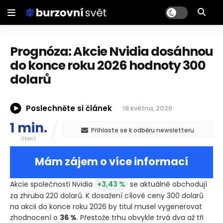
Prognóza: Akcie Nvidia dosáhnou
do konce roku 2026 hodnoty 300
dolarů
Poslechněte si článek
18 května, 2026
1 min.
Přihlaste se k odběru newsletteru
čtení
Mám zájem o více informací
Akcie společnosti Nvidia
+3,43 %
se aktuálně obchodují
za zhruba 220 dolarů. K dosažení cílové ceny 300 dolarů
na akcii do konce roku 2026 by titul musel vygenerovat
zhodnocení o
36 %
. Přestože trhu obvykle trvá dva až tři