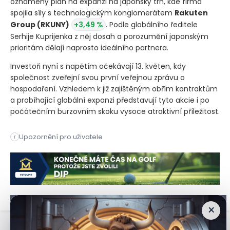
oznámený plán na expanzi na japonský trh, kde firma
spojila síly s technologickým konglomerátem
Rakuten
Group
(RKUNY)
+3,49 %
. Podle globálního ředitele
Serhije Kuprijenka z něj dosah a porozumění japonským
prioritám dělají naprosto ideálního partnera.
Investoři nyní s napětím očekávají 13. květen, kdy
společnost zveřejní svou první veřejnou zprávu o
hospodaření. Vzhledem k již zajištěným obřím kontraktům
a probíhající globální expanzi představují tyto akcie i po
počátečním burzovním skoku vysoce atraktivní příležitost.
Očekávaný vstup gigantu SpaceX na burzu poutá obrovskou pozo
Upozornění pro uživatele
i
Očekávaný vstup gigantu SpaceX na burzu poutá obrovskou pozo
×