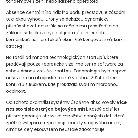
tandemové řízení nebo lidského operátora.
Absence centrálního řídicího bodu představuje zásadní
taktickou výhodu. Drony se dokážou dynamicky
přizpůsobovat neustále se měnícímu prostředí a na
základě sofistikovaných algoritmů a interních
komunikačních protokolů okamžitě korigovat svůj kurz i
strategii.
Na rozdíl od mnoha technologických startupů, které
prodávají pouze teoretické vize, má tento software za
sebou drsnou zkoušku realitou. Technologie byla poprvé
nasazena na ukrajinské frontě v dubnu 2024 během
konfliktu s Ruskem, kde prokázala svou mimořádnou
odolnost.
Od tohoto okamžiku systémy úspěšně absolvovaly
více
než sto tisíc ostrých bojových misí
. Každý další let
přitom generuje obrovské množství cenných dat, která
zpětně vylepšují a zpřesňují modely strojového učení,
čímž se celý ekosystém neustále zdokonaluje.