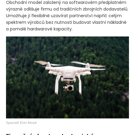
Obchodní model založený na softwarovém předplatném
výrazně odlišuje firmu od tradičních zbrojních dodavatelů.
Umožňuje jí flexibilně uzavírat partnerství napříč celým
spektrem výrobců bez nutnosti budovat vlastní nákladné
a pomalé hardwarové kapacity.
SpaceX Elon Musk