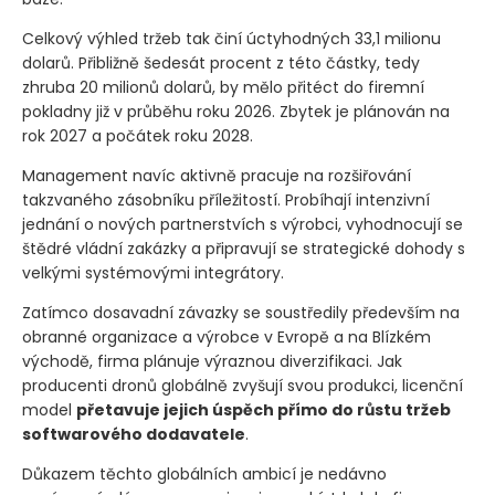
Celkový výhled tržeb tak činí úctyhodných 33,1 milionu
dolarů. Přibližně šedesát procent z této částky, tedy
zhruba 20 milionů dolarů, by mělo přitéct do firemní
pokladny již v průběhu roku 2026. Zbytek je plánován na
rok 2027 a počátek roku 2028.
Management navíc aktivně pracuje na rozšiřování
takzvaného zásobníku příležitostí. Probíhají intenzivní
jednání o nových partnerstvích s výrobci, vyhodnocují se
štědré vládní zakázky a připravují se strategické dohody s
velkými systémovými integrátory.
Zatímco dosavadní závazky se soustředily především na
obranné organizace a výrobce v Evropě a na Blízkém
východě, firma plánuje výraznou diverzifikaci. Jak
producenti dronů globálně zvyšují svou produkci, licenční
model
přetavuje jejich úspěch přímo do růstu tržeb
softwarového dodavatele
.
Důkazem těchto globálních ambicí je nedávno