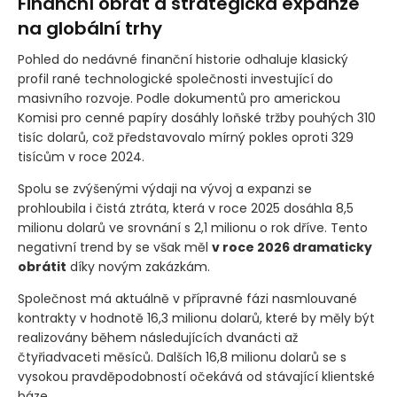
Finanční obrat a strategická expanze
na globální trhy
Pohled do nedávné finanční historie odhaluje klasický
profil rané technologické společnosti investující do
masivního rozvoje. Podle dokumentů pro americkou
Komisi pro cenné papíry dosáhly loňské tržby pouhých 310
tisíc dolarů, což představovalo mírný pokles oproti 329
tisícům v roce 2024.
Spolu se zvýšenými výdaji na vývoj a expanzi se
prohloubila i čistá ztráta, která v roce 2025 dosáhla 8,5
milionu dolarů ve srovnání s 2,1 milionu o rok dříve. Tento
negativní trend by se však měl
v roce 2026 dramaticky
obrátit
díky novým zakázkám.
Společnost má aktuálně v přípravné fázi nasmlouvané
kontrakty v hodnotě 16,3 milionu dolarů, které by měly být
realizovány během následujících dvanácti až
čtyřiadvaceti měsíců. Dalších 16,8 milionu dolarů se s
vysokou pravděpodobností očekává od stávající klientské
báze.