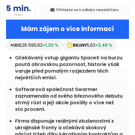
5 min.
Přihlaste se k odběru newsletteru
čtení
Mám zájem o více informací
^IXIC
26 690,62
+1,30 %
RKUNY
5,63
+3,49 %
Očekávaný vstup gigantu SpaceX na burzu
poutá obrovskou pozornost, historie však
varuje před pomalým rozjezdem těch
největších emisí.
Softwarová společnost Swarmer
zaznamenala od svého březnového debutu
strmý růst a její akcie posílily o více než
sto procent.
Firma disponuje reálnými zkušenostmi z
ukrajinské fronty a očekává skokový
nárůst tržeb díky lukrativním kontraktům a