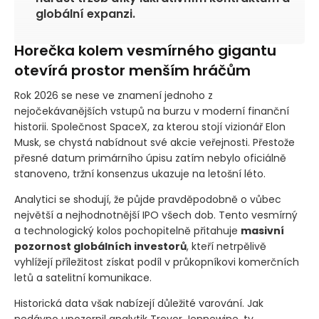
globální expanzi.
Horečka kolem vesmírného gigantu
otevírá prostor menším hráčům
Rok 2026 se nese ve znamení jednoho z
nejočekávanějších vstupů na burzu v moderní finanční
historii. Společnost SpaceX, za kterou stojí vizionář Elon
Musk, se chystá nabídnout své akcie veřejnosti. Přestože
přesné datum primárního úpisu zatím nebylo oficiálně
stanoveno, tržní konsenzus ukazuje na letošní léto.
Analytici se shodují, že půjde pravděpodobně o vůbec
největší a nejhodnotnější IPO všech dob. Tento vesmírný
a technologický kolos pochopitelně přitahuje
masivní
pozornost globálních investorů
, kteří netrpělivě
vyhlížejí příležitost získat podíl v průkopníkovi komerčních
letů a satelitní komunikace.
Historická data však nabízejí důležité varování. Jak