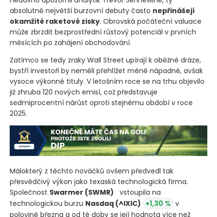
nedávno upozornil analytik Trevor Jennewine, ty
absolutně největší burzovní debuty často
nepřinášejí
okamžité raketové zisky
. Obrovská počáteční valuace
může zbrzdit bezprostřední růstový potenciál v prvních
měsících po zahájení obchodování.
Zatímco se tedy zraky Wall Street upírají k oběžné dráze,
bystří investoři by neměli přehlížet méně nápadné, avšak
vysoce výkonné tituly. V letošním roce se na trhu objevilo
již zhruba 120 nových emisí, což představuje
sedmiprocentní nárůst oproti stejnému období v roce
2025.
Málokterý z těchto nováčků ovšem předvedl tak
přesvědčivý výkon jako texaská technologická firma.
Společnost
Swarmer
(SWMR)
vstoupila na
technologickou burzu
Nasdaq
(^IXIC)
+1,30 %
v
polovině března a od té doby se její hodnota více než