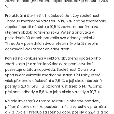
zaznamenala 1,65 milionu objednávek, což je nárůst o 29,5
%.
Pro aktuální čtvrtletí trh očekává, že tržby společnosti
ThredUp meziročně vzrostou o
12,5 %
, což by znamenalo
zlepšení oproti nárůstu o 10,5 % zaznamenanému ve
stejném období loňského roku. Většina analytiků v
posledních 30 dnech potvrdila své odhady, ačkoliv
ThredUp v posledních dvou letech několikrát nesplnil
očekávání Wall Street ohledně tržeb.
Pohled na konkurenci v sektoru zbytného spotřebního
zboží, která již oznámila výsledky za první čtvrtletí,
poskytuje určitou nápovědu. Společnost Columbia
Sportswear vykázala meziročně stagnující tržby, které
však překonaly očekávání o 2,6 %, a její akcie následně
posílily o 2,3 %. Levi
‚s oznámil růst tržeb o 14,1 %, čímž
překonal odhady o 5,6 %, a jeho akcie vzrostly o 10,7 %.
Nálada investorů v tomto sektoru je obecně pozitivní,
přičemž ceny akcií za poslední měsíc vzrostly v průměru
o 7 %. Akcie ThredUp za stejnou dobu posílily o 22,4 % a do