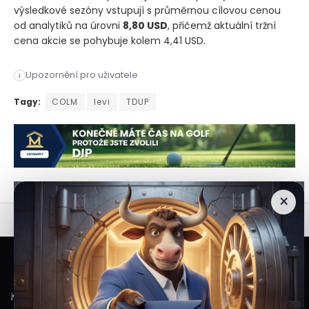
výsledkové sezóny vstupují s průměrnou cílovou cenou
od analytiků na úrovni
8,80 USD
, přičemž aktuální tržní
cena akcie se pohybuje kolem 4,41 USD.
Online tržiště s módou ThredUp zveřejní své hospodářské výsle
Upozornění pro uživatele
i
Online tržiště s módou ThredUp zveřejní své hospodářské výsle
Tagy:
COLM
levi
TDUP
×
Veškeré informace a materiály zveřejněné na internetových stránkách
Burzovního Světa vycházejí z veřejně dostupných a důvěryhodných zdrojů. Při
jejich zpracování je postupováno s odbornou péčí a cílem poskytovat čtenářům