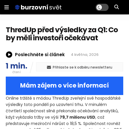
ThredUp před výsledky za Q1: Co
by měli investoři očekávat
Poslechněte si článek
4 května, 2026
1 min.
Přihlaste se k odběru newsletteru
čtení
Mám zájem o více informací
Online tržiště s módou ThredUp zveřejní své hospodářské
výsledky toto pondělí po uzavření trhu. V minulém
čtvrtletí společnost silně překonala očekávání analytiků,
když vykázala tržby ve výši
79,7 milionu USD
, což
představuje meziroční nárůst o 18,5 %. Společnost rovněž