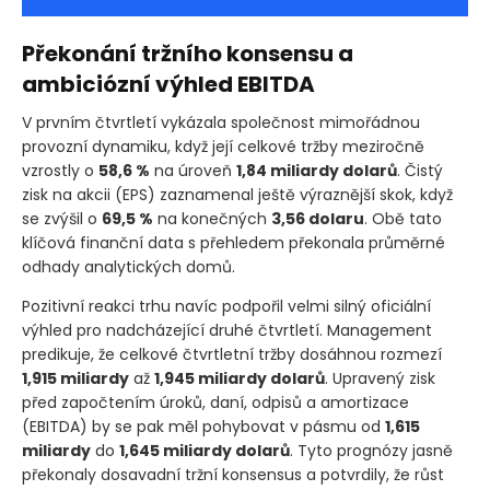
Překonání tržního konsensu a
ambiciózní výhled EBITDA
V prvním čtvrtletí vykázala společnost mimořádnou
provozní dynamiku, když její celkové tržby meziročně
vzrostly o
58,6 %
na úroveň
1,84 miliardy dolarů
. Čistý
zisk na akcii
(EPS)
zaznamenal ještě výraznější skok, když
se zvýšil o
69,5 %
na konečných
3,56 dolaru
. Obě tato
klíčová finanční data s přehledem překonala průměrné
odhady analytických domů.
Pozitivní reakci trhu navíc podpořil velmi silný oficiální
výhled pro nadcházející druhé čtvrtletí. Management
predikuje, že celkové čtvrtletní tržby dosáhnou rozmezí
1,915 miliardy
až
1,945 miliardy dolarů
. Upravený zisk
před započtením úroků, daní, odpisů a amortizace
(EBITDA)
by se pak měl pohybovat v pásmu od
1,615
miliardy
do
1,645 miliardy dolarů
. Tyto prognózy jasně
překonaly dosavadní tržní konsensus a potvrdily, že růst