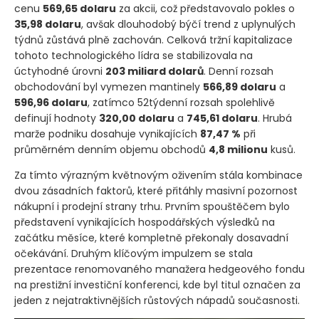
cenu
569,65 dolaru
za akcii, což představovalo pokles o
35,98 dolaru
, avšak dlouhodobý býčí trend z uplynulých
týdnů zůstává plně zachován. Celková tržní kapitalizace
tohoto technologického lídra se stabilizovala na
úctyhodné úrovni
203 miliard dolarů
. Denní rozsah
obchodování byl vymezen mantinely
566,89 dolaru
a
596,96 dolaru
, zatímco 52týdenní rozsah spolehlivě
definují hodnoty
320,00 dolaru
a
745,61 dolaru
. Hrubá
marže podniku dosahuje vynikajících
87,47 %
při
průměrném denním objemu obchodů
4,8 milionu
kusů.
Za tímto výrazným květnovým oživením stála kombinace
dvou zásadních faktorů, které přitáhly masivní pozornost
nákupní i prodejní strany trhu. Prvním spouštěčem bylo
představení vynikajících hospodářských výsledků na
začátku měsíce, které kompletně překonaly dosavadní
očekávání. Druhým klíčovým impulzem se stala
prezentace renomovaného manažera hedgeového fondu
na prestižní investiční konferenci, kde byl titul označen za
jeden z nejatraktivnějších růstových nápadů současnosti.