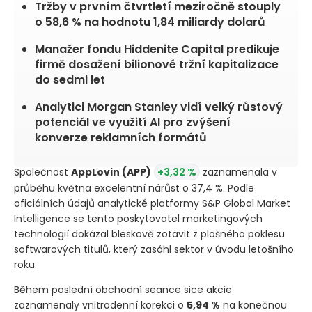
Tržby v prvním čtvrtletí meziročně stouply
o 58,6 % na hodnotu 1,84 miliardy dolarů
Manažer fondu Hiddenite Capital predikuje
firmě dosažení bilionové tržní kapitalizace
do sedmi let
Analytici Morgan Stanley vidí velký růstový
potenciál ve využití AI pro zvýšení
konverze reklamních formátů
Společnost
AppLovin
(APP)
+3,32 %
zaznamenala v
průběhu května excelentní nárůst o 37,4 %. Podle
oficiálních údajů analytické platformy S&P Global Market
Intelligence se tento poskytovatel marketingových
technologií dokázal bleskově zotavit z plošného poklesu
softwarových titulů, který zasáhl sektor v úvodu letošního
roku.
Během poslední obchodní seance sice akcie
zaznamenaly vnitrodenní korekci o
5,94 %
na konečnou