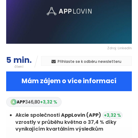
Zdroj: LinkedIn
5 min.
Přihlaste se k odběru newsletteru
čtení
Mám zájem o více informací
APP
346,80
+3,32 %
Akcie společnosti
AppLovin
(APP)
+3,32 %
vzrostly v průběhu května o 37,4 % díky
vynikajícím kvartálním výsledkům