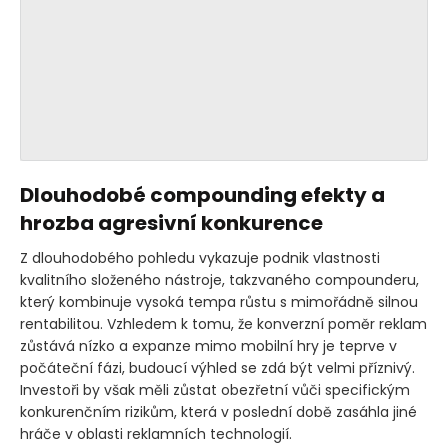
Dlouhodobé compounding efekty a
hrozba agresivní konkurence
Z dlouhodobého pohledu vykazuje podnik vlastnosti
kvalitního složeného nástroje, takzvaného compounderu,
který kombinuje vysoká tempa růstu s mimořádně silnou
rentabilitou. Vzhledem k tomu, že konverzní poměr reklam
zůstává nízko a expanze mimo mobilní hry je teprve v
počáteční fázi, budoucí výhled se zdá být velmi příznivý.
Investoři by však měli zůstat obezřetní vůči specifickým
konkurenčním rizikům, která v poslední době zasáhla jiné
hráče v oblasti reklamních technologií.