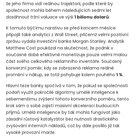
že jeho firma vidí reálnou trajektorii, podle které by
společnost mohla během následujících sedmi let
dosáhnout tržní valuace ve výši
1 bilionu dolarů
.
K tomuto býčímu narativu se před koncem měsíce
připojili také analytici z Wall Street, přičemž velmi pozitivní
zprávu vydala investiční banka Morgan Stanley. Analytik
Matthew Cost poukázal na skutečnost, že podnik v
současné době efektivně monetizuje pouze velmi malou
část svého celkového reklamního inventáře. Současný
konverzní poměr, kdy se zobrazená reklama reálně
promění v nákup, se totiž pohybuje kolem pouhého
1 %
.
Hlavní teze banky spočívá v tom, že pokud se společnosti
podaří využít pokročilé algoritmy umělé inteligence k
sebemenšímu zvýšení tohoto konverzního poměru, tento
krok sám o sobě zajistí masivní akceleraci budoucích
příjmů. Umělá inteligence by tak mohla fungovat jako
zásadní růstový katalyzátor bez nutnosti drastického
zvyšování interních nákladů, což by dále posílilo již tak
vysoké provozní marže.