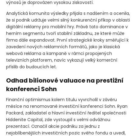
výnosů je doprovázen vysokou ziskovostí.
Analytická komunita výsledky přijala s nadšením a ocenila,
že si podnik udržuje velmi silný konkurenční příkop v oblasti
digitální reklamy pro mobilní hry. Právě tato dominance v
herním segmentu tvoří stabilní základnu, ze které může
firma dále expandovat. První strategické kroky směřující k
zavedení nových reklamních formátů, jako je klasická
webová reklama a kampaně v rámci propojených
televizních platforem, navíc vykazují velký komerční
příslib do budoucích let.
Odhad bilionové valuace na prestižní
konferenci Sohn
Finanční optimismus kolem titulu vyvrcholil v závěru
měsíce na renomované investiční konferenci Sohn. Ryan
Packard, zakladatel a hlavní investiční ředitel společnosti
Hiddenite Capital, zde vystoupil s velmi odvážnou
prezentací. Označil akcie podniku za jednu z
nejoblíbenějších investičních pozic svého fondu a uvedl,