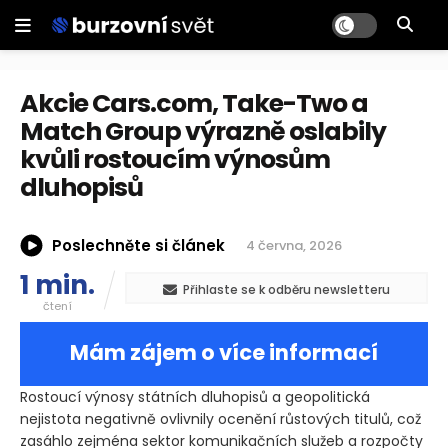
Akcie Cars.com, Take-Two a
Match Group výrazně oslabily
kvůli rostoucím výnosům
dluhopisů
Poslechněte si článek
4 června, 2026
1 min.
Přihlaste se k odběru newsletteru
čtení
Mám zájem o více informací
Rostoucí výnosy státních dluhopisů a geopolitická
nejistota negativně ovlivnily ocenění růstových titulů, což
zasáhlo zejména sektor komunikačních služeb a rozpočty