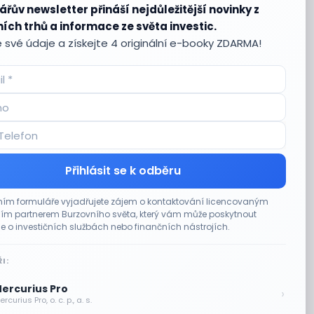
ářův newsletter přináší nejdůležitější novinky z
ích trhů a informace ze světa investic.
 své údaje a získejte 4 originální e-booky ZDARMA!
Přihlásit se k odběru
ím formuláře vyjadřujete zájem o kontaktování licencovaným
m partnerem Burzovního světa, který vám může poskytnout
e o investičních službách nebo finančních nástrojích.
I:
ercurius Pro
›
rcurius Pro, o. c. p., a. s.