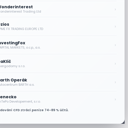
onderinterest
›
onderinterest Trading Ltd
zios
›
PME FX TRADING EUROPE LTD
nvestingFox
›
PITAL MARKETS, o.c.p., a.s.
aKlíč
›
nergodomy s.r.o.
arth Operák
›
utocentrum BARTH a.s.
enecko
›
nTePo Developement, s.r.o.
odování CFD ztrácí peníze 74–89 % účtů.