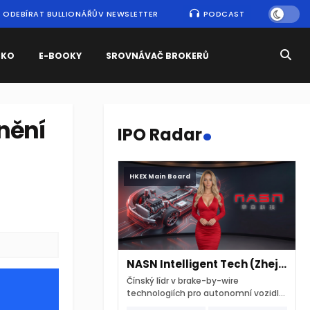
ODEBÍRAT BULLIONÁŘŮV NEWSLETTER
PODCAST
SKO
E-BOOKY
SROVNÁVAČ BROKERŮ
.
rnění
IPO Radar
HKEX Main Board
NASN Intelligent Tech (Zhejiang)
Čínský lídr v brake-by-wire
technologiích pro autonomní vozidla
vstupuje na hongkongskou burzu 7.