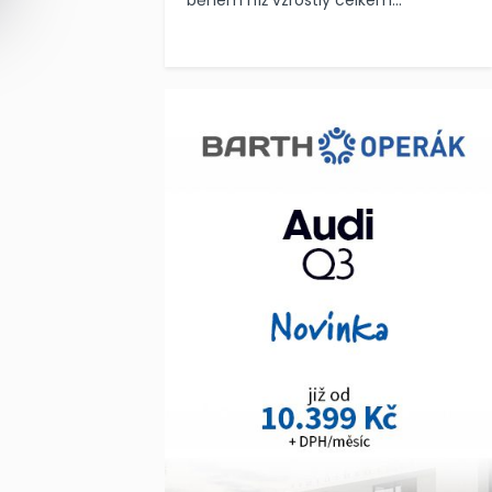
během níž vzrostly celkem...