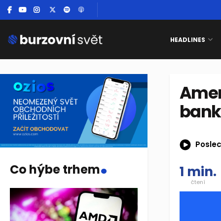
HEADLINES
Ameri
bank
Poslec
.
Co hýbe trhem
1 min.
čtení