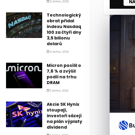
6 SRPNA, 2026
Technologický
obrat přidal
indexu Nasdaq
100 za čtyři dny
3,5 bilionu
dolarů
6 SRPNA, 2026
Micron posílil o
7,6 % a zvýšil
podíl na trhu
DRAM
5 SRPNA, 2026
Akcie SK Hynix
stoupají,
investoři sázejí
na plán výplaty
B
dividend