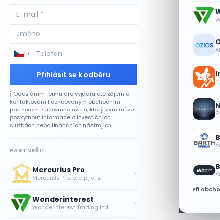
W
W
O
A
I
Přihlásit se k odběru
CA
Odesláním formuláře vyjadřujete zájem o
kontaktování licencovaným obchodním
N
partnerem Burzovního světa, který vám může
E
poskytnout informace o investičních
službách nebo finančních nástrojích.
B
A
PARTNEŘI:
B
Mercurius Pro
›
A
Mercurius Pro, o. c. p., a. s.
Při obch
Wonderinterest
›
Wonderinterest Trading Ltd