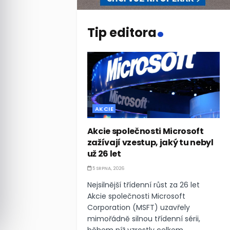
.
Tip editora
AKCIE
Akcie společnosti Microsoft
zažívají vzestup, jaký tu nebyl
už 26 let
5 SRPNA, 2026
Nejsilnější třídenní růst za 26 let
Akcie společnosti Microsoft
Corporation (MSFT) uzavřely
mimořádně silnou třídenní sérii,