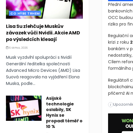
Přední ameri
bankovních 
CO HÝBE TRHEM
OCC budou tv
riziko pro f
Lisa Su zlehčuje Muskův
závazek vůči Nvidii. Akcie AMD
Regulační o
po výsledcích klesají
krizi z roku
2
bankám v pod
6 SRPNA, 2026
nedostatky,
Musk vyzdvihl spolupráci s Nvidií
Cílem refor
Generální ředitelka společnosti
formálního 
Advanced Micro Devices (AMD) Lisa
Suová reagovala na vyjádření Elona
Regulátoři 
Muska, podle...
blockchainu 
přičemž AI 
Asijské
technologie
Upozorněn
Přední ameri
i
oslabily, SK
Hynix se
Přední ameri
propadl téměř o
10 %