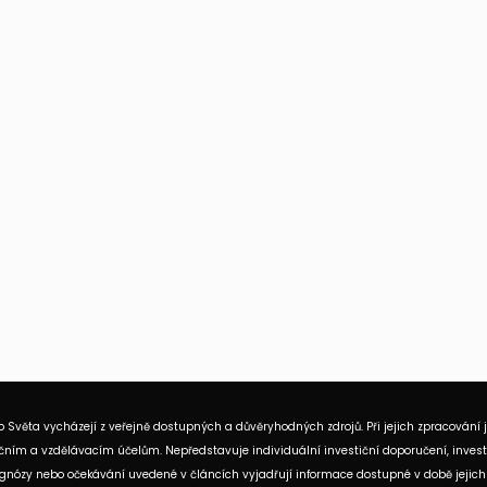
 Světa vycházejí z veřejně dostupných a důvěryhodných zdrojů. Při jejich zpracování 
ním a vzdělávacím účelům. Nepředstavuje individuální investiční doporučení, investi
rognózy nebo očekávání uvedené v článcích vyjadřují informace dostupné v době jejich