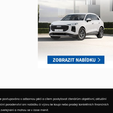
je postupováno s odbornou péčí a cílem poskytovat čtenářům objektivní, aktuální
ční poradenství ani nabídku či výzvu ke koupi nebo prodeji konkrétních finančních
 zveřejnění a mohou se v čase měnit.