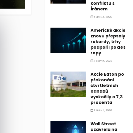
konfliktu s
Íránem
5 SRPNA, 2026
Americké akcie
znovu přepsaly
rekordy, trhy
podpořil pokles
ropy
4 SRPNA, 2026
Akcie Eaton po
překonání
čtvrtletních
odhadů
vyskočily o 7,3
procenta
2 SRPNA, 2026
Wall Street
uzavřela na