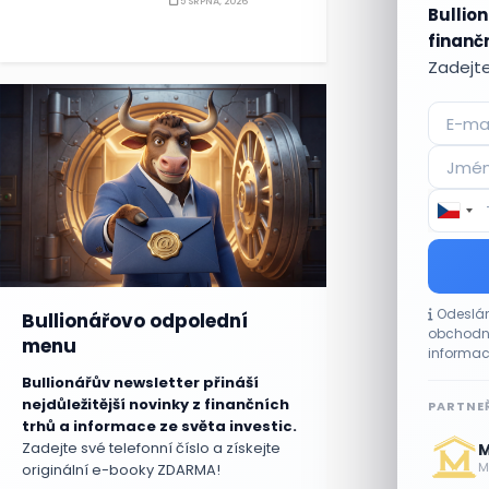
5 SRPNA, 2026
Bullion
finančn
Zadejte
Odeslán
Bullionářovo odpolední
obchodní
menu
informac
Bullionářův newsletter přináší
nejdůležitější novinky z finančních
PARTNEŘ
trhů a informace ze světa investic.
Zadejte své telefonní číslo a získejte
M
Me
originální e-booky ZDARMA!