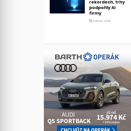
rekordech, trhy
podpořily AI
firmy
4 SRPNA, 2026