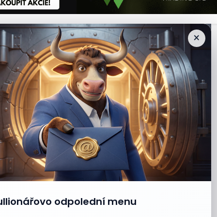
×
ullionářovo odpolední menu