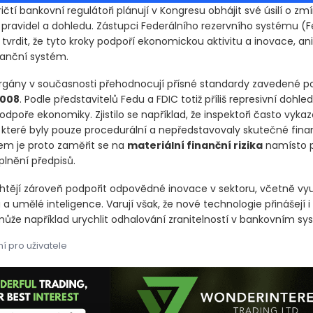
čtí bankovní regulátoři plánují v Kongresu obhájit své úsilí o zm
pravidel a dohledu. Zástupci Federálního rezervního systému
(F
rdit, že tyto kroky podpoří ekonomickou aktivitu a inovace, aniž
inanční systém.
rgány v současnosti přehodnocují přísné standardy zavedené po
008
. Podle představitelů Fedu a FDIC totiž příliš represivní dohle
poře ekonomiky. Zjistilo se například, že inspektoři často vykaz
 které byly pouze procedurální a nepředstavovaly skutečné fina
em je proto zaměřit se na
materiální finanční rizika
namísto 
plnění předpisů.
chtějí zároveň podpořit odpovědné inovace v sektoru, včetně vyu
a umělé inteligence. Varují však, že nové technologie přinášejí i r
může například urychlit odhalování zranitelností v bankovním sy
í pro uživatele
čtí bankovní regulátoři plánují v Kongresu obhájit své úsilí o z
čtí bankovní regulátoři plánují v Kongresu obhájit své úsilí o z