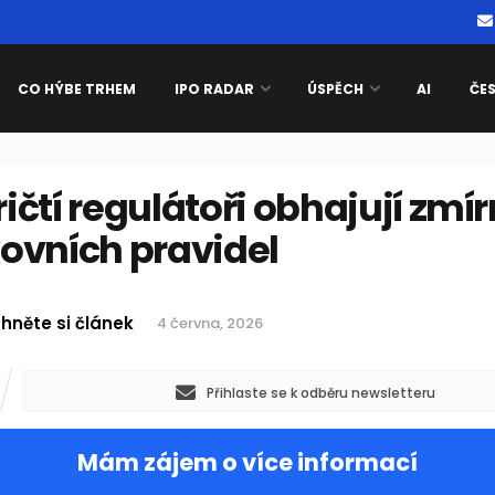
CO HÝBE TRHEM
IPO RADAR
ÚSPĚCH
AI
ČE
čtí regulátoři obhajují zmí
ovních pravidel
hněte si článek
4 června, 2026
Přihlaste se k odběru newsletteru
Mám zájem o více informací