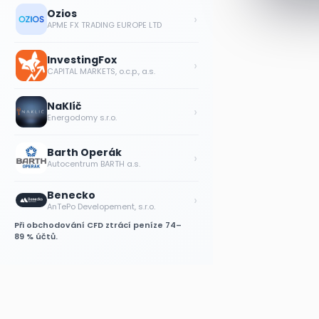
Ozios
›
APME FX TRADING EUROPE LTD
InvestingFox
›
CAPITAL MARKETS, o.c.p., a.s.
NaKlíč
›
Energodomy s.r.o.
Barth Operák
›
Autocentrum BARTH a.s.
Benecko
›
AnTePo Developement, s.r.o.
Při obchodování CFD ztrácí peníze 74–
89 % účtů.