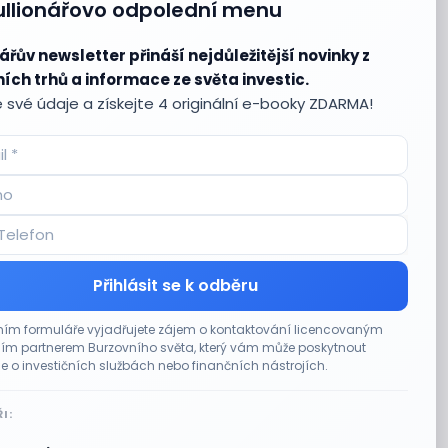
ullionářovo odpolední menu
ářův newsletter přináší nejdůležitější novinky z
ích trhů a informace ze světa investic.
 své údaje a získejte 4 originální e-booky ZDARMA!
Přihlásit se k odběru
ím formuláře vyjadřujete zájem o kontaktování licencovaným
m partnerem Burzovního světa, který vám může poskytnout
e o investičních službách nebo finančních nástrojích.
I: