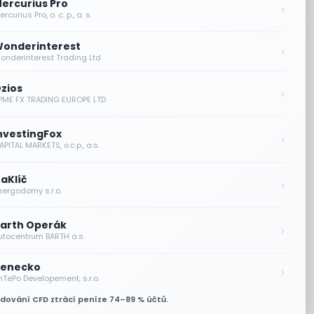
ercurius Pro
›
rcurius Pro, o. c. p., a. s.
onderinterest
›
onderinterest Trading Ltd
zios
›
PME FX TRADING EUROPE LTD
nvestingFox
›
PITAL MARKETS, o.c.p., a.s.
aKlíč
›
nergodomy s.r.o.
arth Operák
›
utocentrum BARTH a.s.
enecko
›
nTePo Developement, s.r.o.
odování CFD ztrácí peníze 74–89 % účtů.