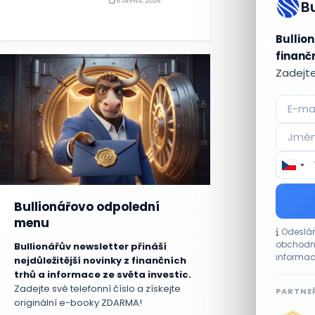
6 SRPNA, 2026
B
Bullion
finančn
Zadejte
Bullionářovo odpolední
menu
Odeslán
obchodní
Bullionářův newsletter přináší
informac
nejdůležitější novinky z finančních
trhů a informace ze světa investic.
Zadejte své telefonní číslo a získejte
PARTNEŘ
originální e-booky ZDARMA!