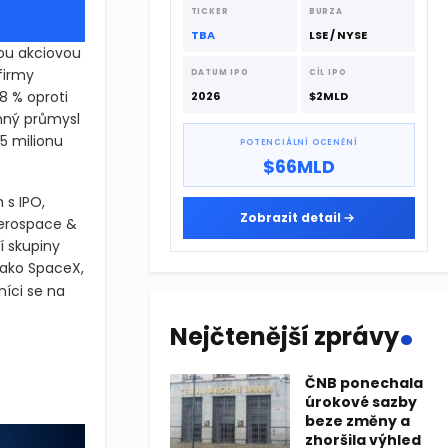
dodavatelskému řetězci.
TICKER
BURZA
TBA
LSE / NYSE
ou akciovou
 firmy
DATUM IPO
CÍL IPO
8 % oproti
2026
$2MLD
nný průmysl
5 milionu
POTENCIÁLNÍ OCENĚNÍ
$66MLD
 s IPO,
Zobrazit detail
Aerospace &
í skupiny
jako SpaceX,
tší zákazníci
.
Nejčtenější zprávy
ciovou burzu , kde dosáhla tržního ocenění ve výši 3,54 miliardy
ČNB ponechala
ciovou burzu (NYSE), kde dosáhla tržního ocenění ve výši 3,54 m
úrokové sazby
beze změny a
zhoršila výhled