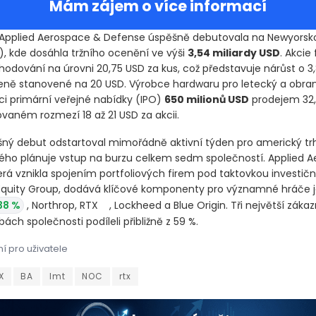
Mám zájem o více informací
Applied Aerospace & Defense úspěšně debutovala na Newyorsk
)
, kde dosáhla tržního ocenění ve výši
3,54 miliardy USD
. Akcie
hodování na úrovni 20,75 USD za kus, což představuje nárůst o 3,
eně stanovené na 20 USD. Výrobce hardwaru pro letecký a obra
mci primární veřejné nabídky
(IPO)
650 milionů USD
prodejem 32,
ovaném rozmezí 18 až 21 USD za akcii.
ný debut odstartoval mimořádně aktivní týden pro americký trh
ho plánuje vstup na burzu celkem sedm společností. Applied 
erá vznikla spojením portfoliových firem pod taktovkou investičn
Equity Group, dodává klíčové komponenty pro významné hráče 
38 %
, Northrop, RTX
-0,45 %
, Lockheed a Blue Origin. Tři nejvě
ch tržbách společnosti podíleli přibližně z 59 %.
í pro uživatele
Applied Aerospace & Defense úspěšně debutovala na Newyorskou ak
Applied Aerospace & Defense úspěšně debutovala na Newyorskou ak
X
BA
lmt
NOC
rtx