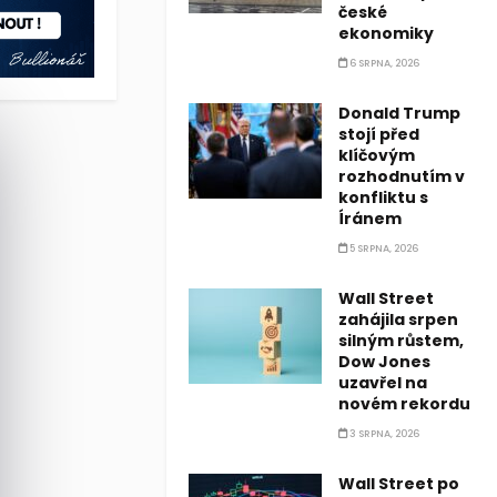
české
ekonomiky
6 SRPNA, 2026
Donald Trump
stojí před
klíčovým
rozhodnutím v
konfliktu s
Íránem
5 SRPNA, 2026
Wall Street
zahájila srpen
silným růstem,
Dow Jones
uzavřel na
novém rekordu
3 SRPNA, 2026
Wall Street po