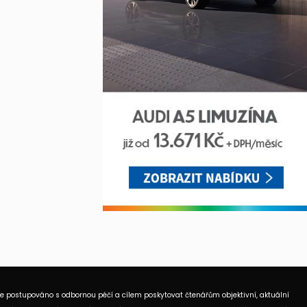
je postupováno s odbornou péčí a cílem poskytovat čtenářům objektivní, aktuální