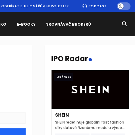
ODEBÍRAT BULLIONÁŘŮV NEWSLETTER
PODCAST
SKO
E-BOOKY
SROVNÁVAČ BROKERŮ
.
IPO Radar
LSE / NYSE
SHEIN
SHEIN redefinuje globální fast fashion
díky datově řízenému modelu výroby
a extrémně rychlému