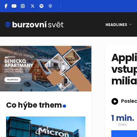
HEADLINES
Appl
vstu
milia
.
Poslec
Co hýbe trhem
1 min.
čtení