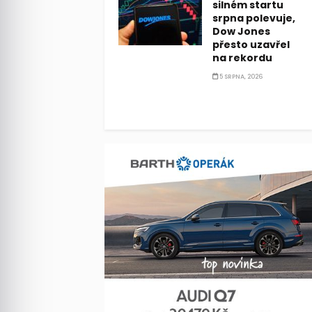
silném startu
srpna polevuje,
Dow Jones
přesto uzavřel
na rekordu
5 SRPNA, 2026