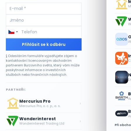
M
Me
W
W
O
A
Přihlásit se k odběru
I
Odesláním formuláře vyjadřujete zájem o
kontaktování licencovaným obchodním
CA
partnerem Burzovního světa, který vám může
poskytnout informace o investičních
N
službách nebo finančních nástrojích.
E
PARTNEŘI:
B
A
Mercurius Pro
›
Mercurius Pro, o. c. p., a. s.
B
A
Wonderinterest
›
Wonderinterest Trading Ltd
Při obch