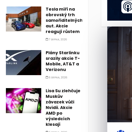
Tesla míří na
obrovský trh
samořiditelných
aut. Akcie
reagují růstem
7 SRPNA, 2026
Plány Starlinku
srazily akcie T-
Mobile, AT&T a
Verizonu
6 SRPNA, 2026
Lisa Su zlehčuje
Muskův
závazek vůči
Nvidii. Akcie
AMD po
výsledcích
klesají