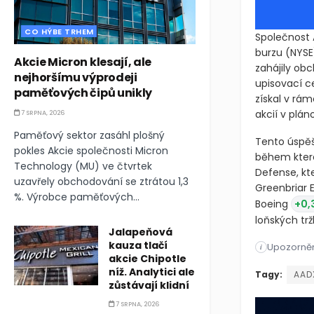
CO HÝBE TRHEM
Společnost 
burzu
(NYSE
Akcie Micron klesají, ale
zahájily obc
nejhoršímu výprodeji
upisovací c
paměťových čipů unikly
získal v rá
akcií v plán
7 SRPNA, 2026
Paměťový sektor zasáhl plošný
Tento úspěš
pokles Akcie společnosti Micron
během které
Technology (MU) ve čtvrtek
Defense, kt
uzavřely obchodování se ztrátou 1,3
Greenbriar 
%. Výrobce paměťových...
Boeing
+0,
se na loňský
Jalapeňová
kauza tlačí
Upozorněn
Společnost 
i
akcie Chipotle
níž. Analytici ale
Společnost 
Tagy:
AAD
zůstávají klidní
7 SRPNA, 2026