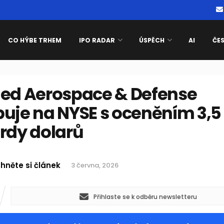
CO HÝBE TRHEM
IPO RADAR
ÚSPĚCH
AI
ČE
ied Aerospace & Defense
puje na NYSE s oceněním 3,5
rdy dolarů
hněte si článek
3 června, 2026
Přihlaste se k odběru newsletteru