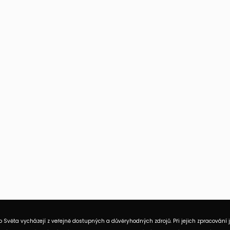
 Světa vycházejí z veřejně dostupných a důvěryhodných zdrojů. Při jejich zpracování 