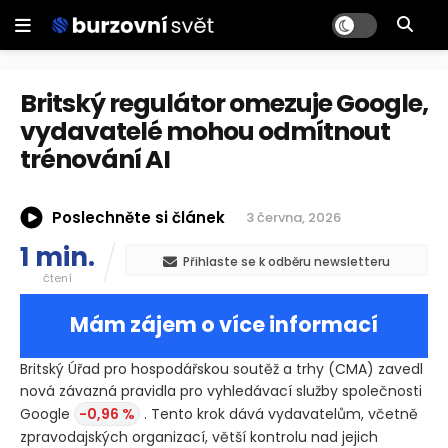
Britský regulátor omezuje Google,
vydavatelé mohou odmítnout
trénování AI
Poslechněte si článek
3 června, 2026
1 min.
Přihlaste se k odběru newsletteru
čtení
Mám zájem o více informací
Britský Úřad pro hospodářskou soutěž a trhy
(CMA)
zavedl
nová závazná pravidla pro vyhledávací služby společnosti
Google
-0,96 %
. Tento krok dává vydavatelům, včetně
zpravodajských organizací, větší kontrolu nad jejich