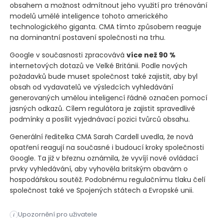
obsahem a možnost odmítnout jeho využití pro trénování
modelů umělé inteligence tohoto amerického
technologického giganta. CMA tímto způsobem reaguje
na dominantní postavení společnosti na trhu.
Google v současnosti zpracovává
více než 90 %
internetových dotazů ve Velké Británii. Podle nových
požadavků bude muset společnost také zajistit, aby byl
obsah od vydavatelů ve výsledcích vyhledávání
generovaných umělou inteligencí řádně označen pomocí
jasných odkazů. Cílem regulátora je zajistit spravedlivé
podmínky a posílit vyjednávací pozici tvůrců obsahu.
Generální ředitelka CMA Sarah Cardell uvedla, že nová
opatření reagují na současné i budoucí kroky společnosti
Google. Ta již v březnu oznámila, že vyvíjí nové ovládací
prvky vyhledávání, aby vyhověla britským obavám o
hospodářskou soutěž. Podobnému regulačnímu tlaku čelí
společnost také ve Spojených státech a Evropské unii.
Britský Úřad pro hospodářskou soutěž a trhy zavedl nová záv
Upozornění pro uživatele
i