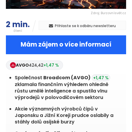
Zdroj: Burzovnísvět.cz
2 min.
Přihlaste se k odběru newsletteru
čtení
Mám zájem o více informací
AVGO
424,42
+1,47 %
Společnost
Broadcom
(AVGO)
+1,47 %
zklamala finančním výhledem ohledně
růstu umělé inteligence a spustila vlnu
výprodejů v polovodičovém sektoru
Akcie významných výrobců čipů v
Japonsku a Jižní Koreji prudce oslabily a
stáhly dolů asijské burzy