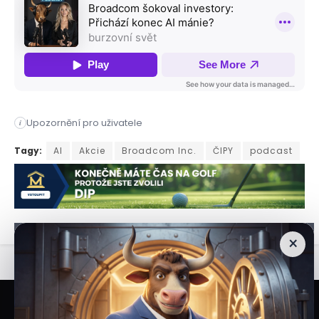
Upozornění pro uživatele
i
Polovodičový gigant Broadcom šokoval finanční trhy. Společno
Tagy:
AI
Akcie
Broadcom Inc.
ČIPY
podcast
×
Veškeré informace a materiály zveřejněné na internetových stránkách