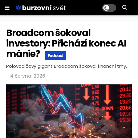
Broadcom šokoval
investory: Přichází konec AI
mánie?
Podcast
Polovodičový gigant Broadcom šokoval finanční trhy.
4 června, 2026