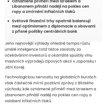
Oznámené příměří mezi Izraelem a
Libanonem přináší naději na pokles cen
ropy a zmírnění inflačních tlaků
Světové finanční trhy opatrně balancují
mezi optimismem z diplomacie a obavami
z přísné politiky centrálních bank
Jeho nejnovější výhledy ohledně tempa růstu
umělé inteligence totiž těžce zaostaly za
očekáváním investorů a okamžitě spustily vlnu
masivních výprodejů čipových akcií v Japonsku i
Jižní Koreji.
Technologickou nervozitu na globálních burzách
však částečně mírní pozitivní zprávy z Blízkého
východu, kde oznámené příměří mezi Izraelem a
Libanonem přináší naději na pokles cen ropy a
oslabení inflačních tlaků.