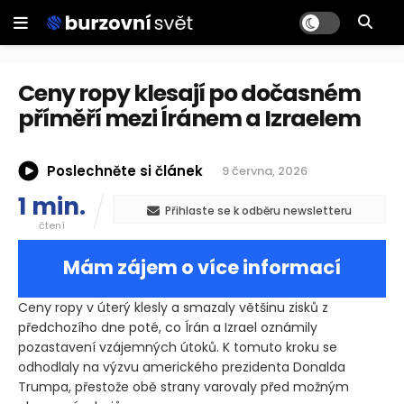
Ceny ropy klesají po dočasném
příměří mezi Íránem a Izraelem
Poslechněte si článek
9 června, 2026
1 min.
Přihlaste se k odběru newsletteru
čtení
Mám zájem o více informací
Ceny ropy v úterý klesly a smazaly většinu zisků z
předchozího dne poté, co Írán a Izrael oznámily
pozastavení vzájemných útoků. K tomuto kroku se
odhodlaly na výzvu amerického prezidenta Donalda
Trumpa, přestože obě strany varovaly před možným