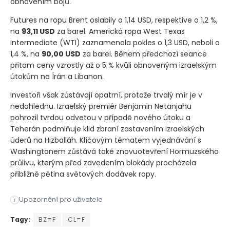
obnovením bojů.
Futures na ropu Brent oslabily o 1,14 USD, respektive o 1,2 %,
na
93,11 USD
za barel. Americká ropa West Texas
Intermediate
(WTI)
zaznamenala pokles o 1,3 USD, neboli o
1,4 %, na
90,00 USD
za barel. Během předchozí seance
přitom ceny vzrostly až o 5 % kvůli obnoveným izraelským
útokům na Írán a Libanon.
Investoři však zůstávají opatrní, protože trvalý mír je v
nedohlednu. Izraelský premiér Benjamin Netanjahu
pohrozil tvrdou odvetou v případě nového útoku a
Teherán podmiňuje klid zbraní zastavením izraelských
úderů na Hizballáh. Klíčovým tématem vyjednávání s
Washingtonem zůstává také znovuotevření Hormuzského
průlivu, kterým před zavedením blokády procházela
přibližně pětina světových dodávek ropy.
Ceny ropy v úterý klesly a smazaly většinu zisků z předchoz
Upozornění pro uživatele
i
Ceny ropy v úterý klesly a smazaly většinu zisků z předchoz
Tagy:
BZ=F
CL=F