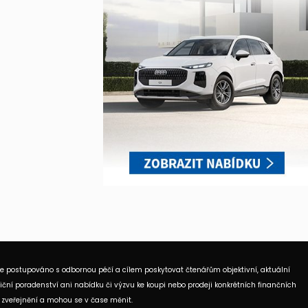
je postupováno s odbornou péčí a cílem poskytovat čtenářům objektivní, aktuální
ční poradenství ani nabídku či výzvu ke koupi nebo prodeji konkrétních finančních
 zveřejnění a mohou se v čase měnit.