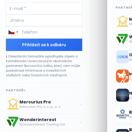
PARTNEŘ
M
Me
W
W
Přihlásit se k odběru
O
Odesláním formuláře vyjadřujete zájem o
A
kontaktování licencovaným obchodním
partnerem Burzovního světa, který vám může
poskytnout informace o investičních
I
službách nebo finančních nástrojích.
CA
PARTNEŘI:
N
E
Mercurius Pro
›
Mercurius Pro, o. c. p., a. s.
B
A
Wonderinterest
›
Wonderinterest Trading Ltd
B