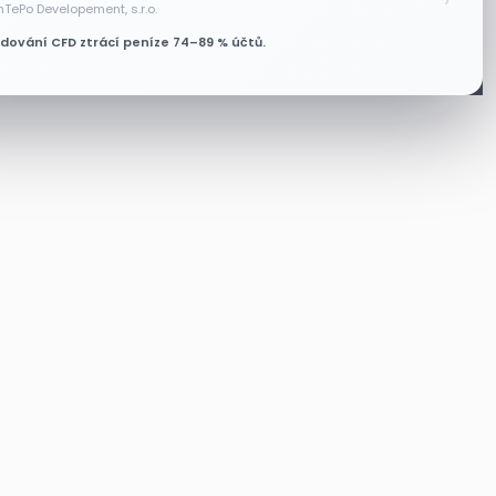
nTePo Developement, s.r.o.
odování CFD ztrácí peníze 74–89 % účtů.