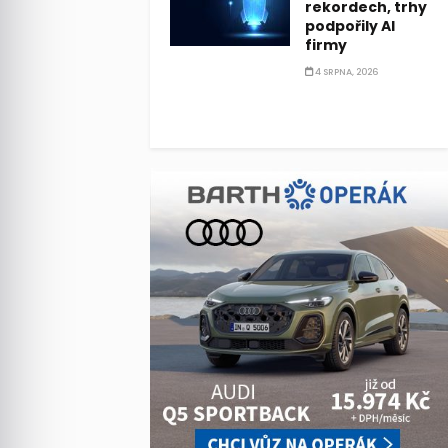
rekordech, trhy
podpořily AI
firmy
4 SRPNA, 2026