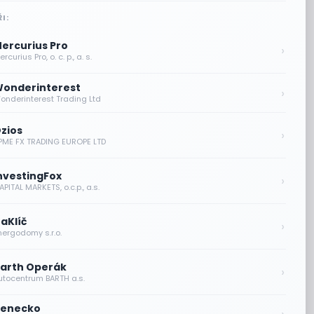
I:
ercurius Pro
›
rcurius Pro, o. c. p., a. s.
onderinterest
›
onderinterest Trading Ltd
zios
›
PME FX TRADING EUROPE LTD
nvestingFox
›
PITAL MARKETS, o.c.p., a.s.
aKlíč
›
nergodomy s.r.o.
arth Operák
›
utocentrum BARTH a.s.
enecko
›