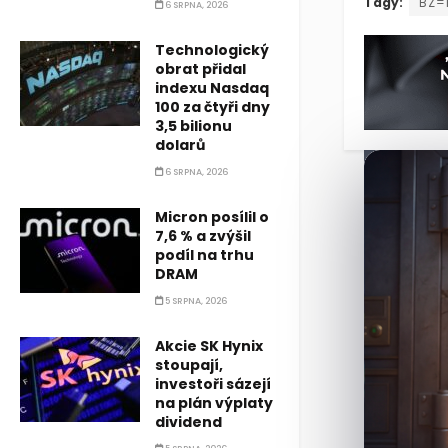
Ceny ropy bě
Tagy:
BZ=
6 SRPNA, 2026
Technologický
obrat přidal
indexu Nasdaq
100 za čtyři dny
3,5 bilionu
dolarů
6 SRPNA, 2026
Micron posílil o
7,6 % a zvýšil
podíl na trhu
DRAM
5 SRPNA, 2026
Akcie SK Hynix
stoupají,
investoři sázejí
na plán výplaty
dividend