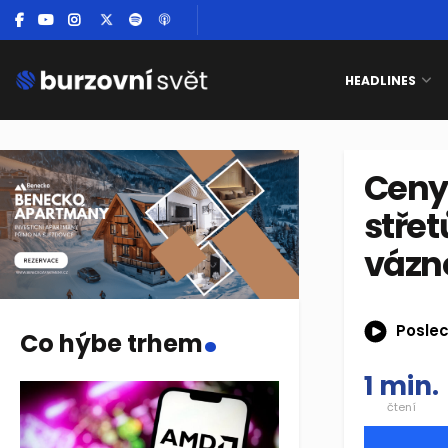
HEADLINES
Ceny
stře
vázn
.
Poslec
Co hýbe trhem
1 min.
čtení