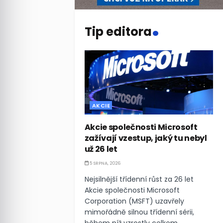
.
Tip editora
AKCIE
Akcie společnosti Microsoft
zažívají vzestup, jaký tu nebyl
už 26 let
5 SRPNA, 2026
Nejsilnější třídenní růst za 26 let
Akcie společnosti Microsoft
Corporation (MSFT) uzavřely
mimořádně silnou třídenní sérii,