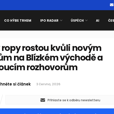
CO HÝBE TRHEM
IPO RADAR
ÚSPĚCH
AI
ČE
 ropy rostou kvůli novým
tům na Blízkém východě a
oucím rozhovorům
hněte si článek
3 června, 2026
Přihlaste se k odběru newsletteru