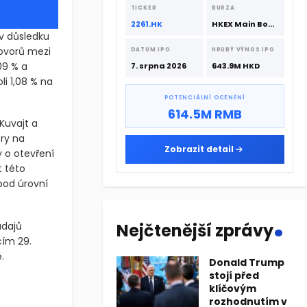
srpna 2026 s podporou CATL a
TICKER
BURZA
Hillhouse Investment.
2261.HK
HKEX Main Board
v důsledku
ovorů mezi
DATUM IPO
HRUBÝ VÝNOS IPO
09 % a
7. srpna 2026
643.9M HKD
li 1,08 % na
POTENCIÁLNÍ OCENĚNÍ
614.5M RMB
Kuvajt a
ry na
Zobrazit detail
y o otevření
t této
pod úrovní
.
údajů
Nejčtenější zprávy
cím 29.
.
Donald Trump
stojí před
ůsledku obnoveného napětí na Blízkém východě a váznoucích diplom
klíčovým
rozhodnutím v