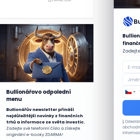
5 SRPNA, 2026
B
Bullion
finančn
Zadejte
Bullionářovo odpolední
menu
Bullionářův newsletter přináší
nejdůležitější novinky z finančních
Odeslán
trhů a informace ze světa investic.
obchodní
Zadejte své telefonní číslo a získejte
informac
originální e-booky ZDARMA!