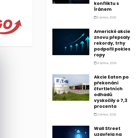
ůsledku obnoveného napětí na Blízkém východě a váznoucích diplom
konfliktu s
Íránem
5 SRPNA, 2026
Americké akcie
znovu přepsaly
rekordy, trhy
podpořil pokles
ropy
4 SRPNA, 2026
Akcie Eaton po
překonání
čtvrtletních
odhadů
vyskočily o 7,3
procenta
2 SRPNA, 2026
Wall Street
uzavřela na