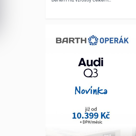
během níž vzrostly celkem...