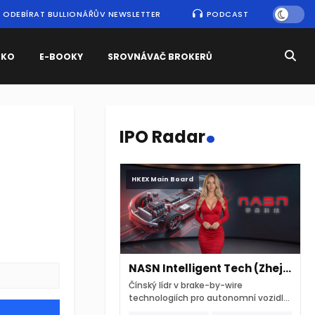
ODEBÍRAT BULLIONÁŘŮV NEWSLETTER
PODCAST
SKO
E-BOOKY
SROVNÁVAČ BROKERŮ
.
IPO Radar
HKEX Main Board
NASN Intelligent Tech (Zhejiang)
Čínský lídr v brake-by-wire
technologiích pro autonomní vozidla
vstupuje na hongkongskou burzu 7.