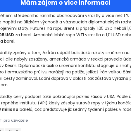
Mám zájem o více informací
ěhem středečního ranního obchodování vzrostly o více než 1 % 
napětí na Blízkém východě a váznoucích diplomatických rozh
jenými státy. Futures na ropu Brent si připsaly 1,05 USD neboli 1,
05 USD
za barel. Americká lehká ropa WTI vzrostla o 1,01 USD nebo
a barel.
nítily zprávy o tom, že Írán odpálil balistické rakety směrem na 
koli cíle nebyly zasaženy, americká armáda v reakci provedla úde
ov Kešm. Diplomatické úsilí o urovnání konfliktu stagnuje a snah
o Hormuzského průlivu narážejí na potíže, jelikož Írán velkou čás
ní cesty zaminoval. Lodní doprava v oblasti tak zůstává výrazně 
ktem.
abídky ceny podpořil také pokračující pokles zásob v USA. Podle 
ropného institutu
(API)
klesly zásoby surové ropy v týdnu končí
8 milionu
barelů, což představuje již sedmý týdenní pokles v řadě
í pro uživatele
hem středečního ranního obchodování vzrostly o více než 1 % v d