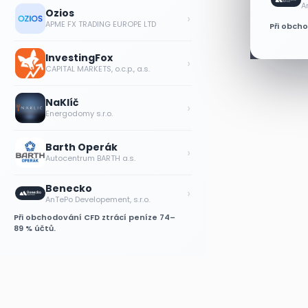
A
Ozios
›
APME FX TRADING EUROPE LTD
Při obch
InvestingFox
›
CAPITAL MARKETS, o.c.p., a.s.
NaKlíč
›
Energodomy s.r.o.
Barth Operák
›
Autocentrum BARTH a.s.
Benecko
›
AnTePo Developement, s.r.o.
Při obchodování CFD ztrácí peníze 74–
89 % účtů.