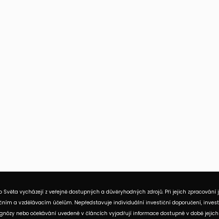
 Světa vycházejí z veřejně dostupných a důvěryhodných zdrojů. Při jejich zpracování 
ním a vzdělávacím účelům. Nepředstavuje individuální investiční doporučení, investi
rognózy nebo očekávání uvedené v článcích vyjadřují informace dostupné v době jejich