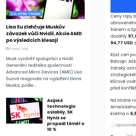
CO HÝBE TRHEM
Ceny ropy b
obnoveného 
Lisa Su zlehčuje Muskův
Íránem a Spo
závazek vůči Nvidii. Akcie AMD
dosáhly
97,
po výsledcích klesají
94,77 USD
z
6 SRPNA, 2026
Růst cen pod
Musk vyzdvihl spolupráci s Nvidií
Bahrajn. Ač
Generální ředitelka společnosti
íránský ostr
Advanced Micro Devices (AMD) Lisa
strategickéh
Suová reagovala na vyjádření Elona
klíčové vod
Muska, podle...
před konfli
Na straně n
Asijské
technologie
Amerického 
oslabily, SK
května o
6,
Hynix se
propadl téměř o
Upozorněn
Ceny ropy bě
i
10 %