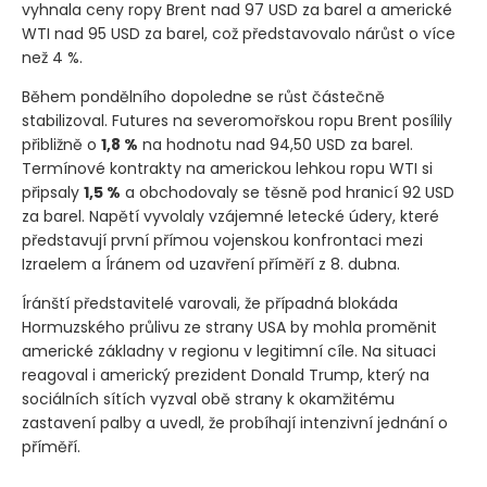
vyhnala ceny ropy Brent nad 97 USD za barel a americké
WTI nad 95 USD za barel, což představovalo nárůst o více
než 4 %.
Během pondělního dopoledne se růst částečně
stabilizoval. Futures na severomořskou ropu Brent posílily
přibližně o
1,8 %
na hodnotu nad 94,50 USD za barel.
Termínové kontrakty na americkou lehkou ropu WTI si
připsaly
1,5 %
a obchodovaly se těsně pod hranicí 92 USD
za barel. Napětí vyvolaly vzájemné letecké údery, které
představují první přímou vojenskou konfrontaci mezi
Izraelem a Íránem od uzavření příměří z 8. dubna.
Íránští představitelé varovali, že případná blokáda
Hormuzského průlivu ze strany USA by mohla proměnit
americké základny v regionu v legitimní cíle. Na situaci
reagoval i americký prezident Donald Trump, který na
sociálních sítích vyzval obě strany k okamžitému
zastavení palby a uvedl, že probíhají intenzivní jednání o
příměří.
Ceny ropy v pondělí ráno vzrostly poté, co nová vlna vojensk