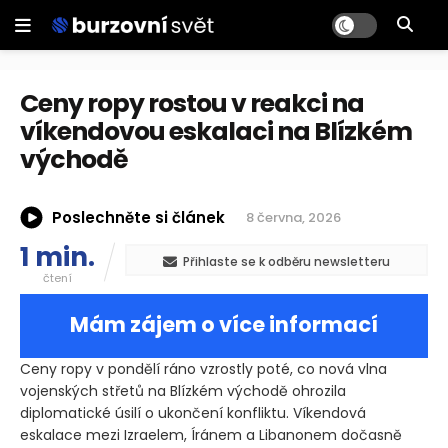
Ceny ropy rostou v reakci na
víkendovou eskalaci na Blízkém
východě
Poslechněte si článek
8 června, 2026
1 min.
Přihlaste se k odběru newsletteru
čtení
Mám zájem o více informací
Ceny ropy v pondělí ráno vzrostly poté, co nová vlna
vojenských střetů na Blízkém východě ohrozila
diplomatické úsilí o ukončení konfliktu. Víkendová
eskalace mezi Izraelem, Íránem a Libanonem dočasně