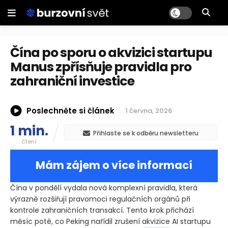
Čína po sporu o akvizici startupu
Manus zpřísňuje pravidla pro
zahraniční investice
Poslechněte si článek
1 června, 2026
1 min.
Přihlaste se k odběru newsletteru
čtení
Mám zájem o více informací
Čína v pondělí vydala nová komplexní pravidla, která
výrazně rozšiřují pravomoci regulačních orgánů při
kontrole zahraničních transakcí. Tento krok přichází
měsíc poté, co Peking nařídil zrušení akvizice AI startupu