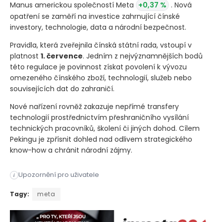
Manus americkou společností Meta
+0,37 %
. Nová
opatření se zaměří na investice zahrnující čínské
investory, technologie, data a národní bezpečnost.
Pravidla, která zveřejnila čínská státní rada, vstoupí v
platnost
1. července
. Jedním z nejvýznamnějších bodů
této regulace je povinnost získat povolení k vývozu
omezeného čínského zboží, technologií, služeb nebo
souvisejících dat do zahraničí.
Nové nařízení rovněž zakazuje nepřímé transfery
technologií prostřednictvím přeshraničního vysílání
technických pracovníků, školení či jiných dohod. Cílem
Pekingu je zpřísnit dohled nad odlivem strategického
know-how a chránit národní zájmy.
Čína v pondělí vydala nová komplexní pravidla, která výrazně 
Upozornění pro uživatele
i
Čína v pondělí vydala nová komplexní pravidla, která výrazně 
Tagy:
meta