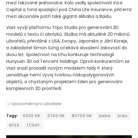
mezi takzvané jednorožce. Kolo vedly společnosti Ince
Capital a fond spadající pod China Life Insurance, přičemž
mezi akcionáře patří také giganti Alibaba a Baidu.
Vast vyvíjí platformu Tripo Studio pro generování 3D
modelů z textu či obrázků. Služba má aktuálně 20 milionů
uživatelů, převážně z USA, Evropy, Japonska a Jižní Koreje,
a zakladatel Simon Song očekává dosažení ziskovosti do
dvou let. Společnost na trhu konkuruje technologii
Hunyuan 3D od Tencent Holdings. Oproti konkurentům se
Vast snaží prosadit novým modelem řady P, který
usnadňuje herní vývoj tvorbou nízkopolygonových
objektů, a chystaným projektem Eden pro generování
komplexních 3D prostředí.
Pekingský startup Vast, který se zaměřuje na 3D modelování p
Upozornění pro uživatele
i
Pekingský startup Vast, který se zaměřuje na 3D modelování p
Tagy:
0020.HK
0700.HK
80700.HK
baba
bidu
NTES
TCEHY