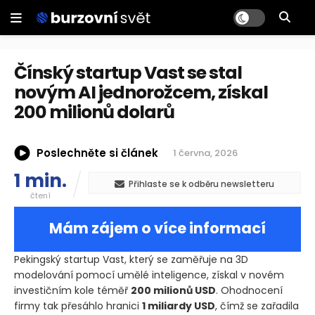
Čínský startup Vast se stal
novým AI jednorožcem, získal
200 milionů dolarů
Poslechněte si článek
1 června, 2026
1 min.
Přihlaste se k odběru newsletteru
čtení
Mám zájem o více informací
Pekingský startup Vast, který se zaměřuje na 3D
modelování pomocí umělé inteligence, získal v novém
investičním kole téměř
200 milionů USD
. Ohodnocení
firmy tak přesáhlo hranici
1 miliardy USD
, čímž se zařadila