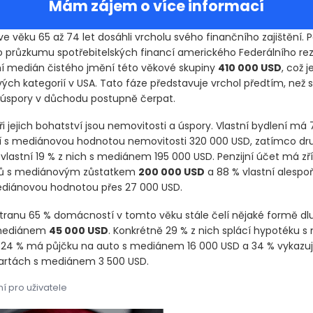
Mám zájem o více informací
 věku 65 až 74 let dosáhli vrcholu svého finančního zajištění. 
o průzkumu spotřebitelských financí amerického Federálního re
í medián čistého jmění této věkové skupiny
410 000 USD
, což j
ch kategorií v USA. Tato fáze představuje vrchol předtím, než s
úspory v důchodu postupně čerpat.
íři jejich bohatství jsou nemovitosti a úspory. Vlastní bydlení má
 s mediánovou hodnotou nemovitosti 320 000 USD, zatímco dr
vlastní 19 % z nich s mediánem 195 000 USD. Penzijní účet má zř
ů s mediánovým zůstatkem
200 000 USD
a 88 % vlastní alespo
ediánovou hodnotou přes 27 000 USD.
tranu 65 % domácností v tomto věku stále čelí nějaké formě dl
mediánem
45 000 USD
. Konkrétně 29 % z nich splácí hypotéku
, 24 % má půjčku na auto s mediánem 16 000 USD a 34 % vykazuj
kartách s mediánem 3 500 USD.
í pro uživatele
e věku 65 až 74 let dosáhli vrcholu svého finančního zajištění