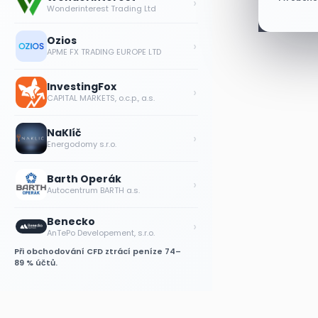
›
Wonderinterest Trading Ltd
Ozios
›
APME FX TRADING EUROPE LTD
InvestingFox
›
CAPITAL MARKETS, o.c.p., a.s.
NaKlíč
›
Energodomy s.r.o.
Barth Operák
›
Autocentrum BARTH a.s.
Benecko
›
AnTePo Developement, s.r.o.
Při obchodování CFD ztrácí peníze 74–
89 % účtů.