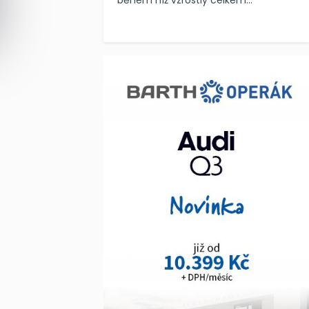
během níž vzrostly celkem...