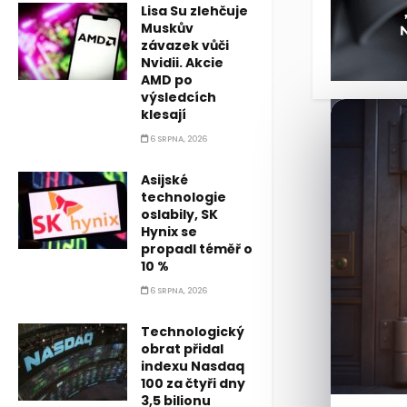
Američané v
Lisa Su zlehčuje
Muskův
závazek vůči
Nvidii. Akcie
AMD po
výsledcích
klesají
6 SRPNA, 2026
Asijské
technologie
oslabily, SK
Hynix se
propadl téměř o
10 %
6 SRPNA, 2026
Technologický
obrat přidal
indexu Nasdaq
100 za čtyři dny
3,5 bilionu