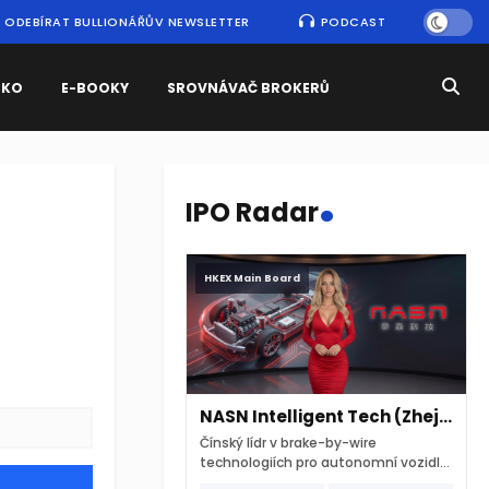
ODEBÍRAT BULLIONÁŘŮV NEWSLETTER
PODCAST
SKO
E-BOOKY
SROVNÁVAČ BROKERŮ
.
IPO Radar
HKEX Main Board
NASN Intelligent Tech (Zhejiang)
Čínský lídr v brake-by-wire
technologiích pro autonomní vozidla
vstupuje na hongkongskou burzu 7.