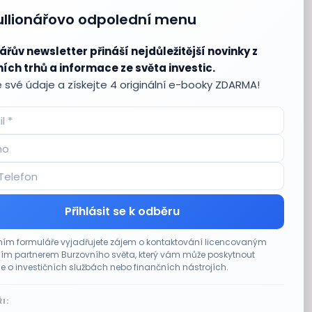
ullionářovo odpolední menu
ářův newsletter přináší nejdůležitější novinky z
ích trhů a informace ze světa investic.
 své údaje a získejte 4 originální e-booky ZDARMA!
Přihlásit se k odběru
ím formuláře vyjadřujete zájem o kontaktování licencovaným
m partnerem Burzovního světa, který vám může poskytnout
e o investičních službách nebo finančních nástrojích.
I: