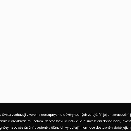
 Světa vycházejí z veřejně dostupných a důvěryhodných zdrojů. Při jejich zpracování 
ním a vzdělávacím účelům. Nepředstavuje individuální investiční doporučení, investi
rognózy nebo očekávání uvedené v článcích vyjadřují informace dostupné v době jejich