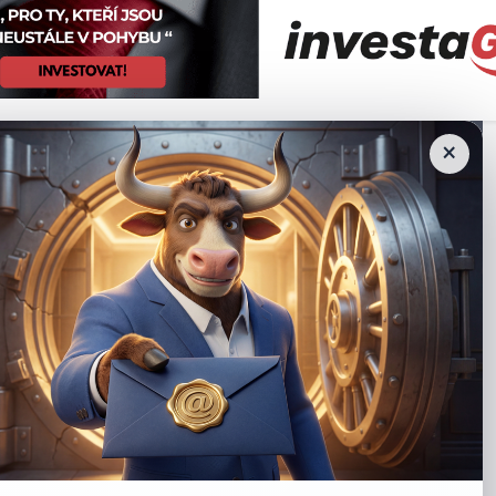
e věku 65 až 74 let dosáhli vrcholu svého finančního zajištění
×