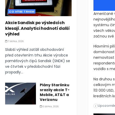
CO HÝBE TRHEM
Američané ve
nejnovějšíh
Akcie Sandisk po výsledcích
systému čin
klesají. Analytici hodnotí další
všech věkový
výhled
začnou své 
7 SRPNA, 2026
Hlavními pil
Slabší výhled zatížil obchodování
domácností
před otevřením trhu Akcie výrobce
nemovitost 
paměťových čipů Sandisk (SNDK) se
respondent
ve čtvrtek v předobchodní fázi
vozidlo s m
propadly...
Na druhou s
celkovým 
Plány Starlinku
srazily akcie T-
113 000 USD
Mobile, AT&T a
kreditních 
Verizonu
Upozorněn
Američané v
i
6 SRPNA, 2026