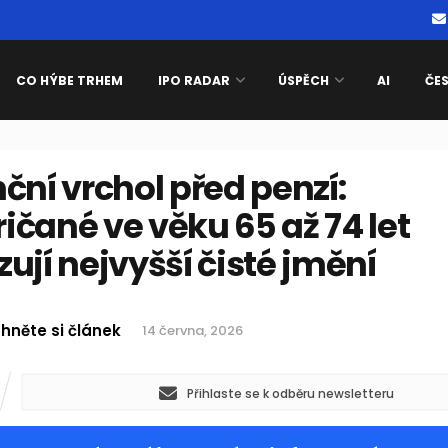
CO HÝBE TRHEM
IPO RADAR
ÚSPĚCH
AI
ČE
ční vrchol před penzí:
čané ve věku 65 až 74 let
ují nejvyšší čisté jmění
hněte si článek
14 června, 2026
Přihlaste se k odběru newsletteru