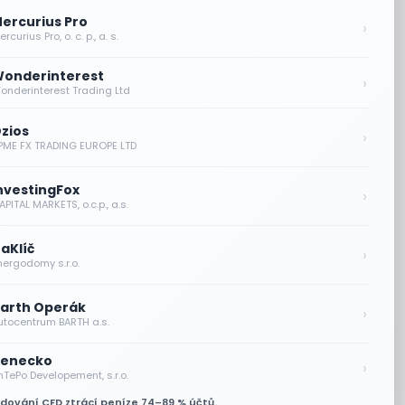
ercurius Pro
›
rcurius Pro, o. c. p., a. s.
onderinterest
›
onderinterest Trading Ltd
zios
›
PME FX TRADING EUROPE LTD
nvestingFox
›
PITAL MARKETS, o.c.p., a.s.
aKlíč
›
nergodomy s.r.o.
arth Operák
›
utocentrum BARTH a.s.
enecko
›
nTePo Developement, s.r.o.
odování CFD ztrácí peníze 74–89 % účtů.