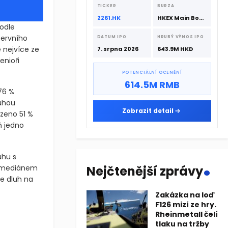
srpna 2026 s podporou CATL a
TICKER
BURZA
Hillhouse Investment.
2261.HK
HKEX Main Board
Podle
zervního
DATUM IPO
HRUBÝ VÝNOS IPO
e nejvíce ze
7. srpna 2026
643.9M HKD
enioři
POTENCIÁLNÍ OCENĚNÍ
614.5M RMB
 76 %
uhou
Zobrazit detail
ízeno 51 %
ň jedno
.
uhu s
 s mediánem
Nejčtenější zprávy
e dluh na
Zakázka na loď
F126 mizí ze hry.
. Podle nejnovějšího průzkumu spotřebitelských financí americ
Rheinmetall čelí
tlaku na tržby