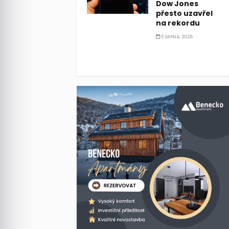
Dow Jones
přesto uzavřel
na rekordu
5 SRPNA, 2026