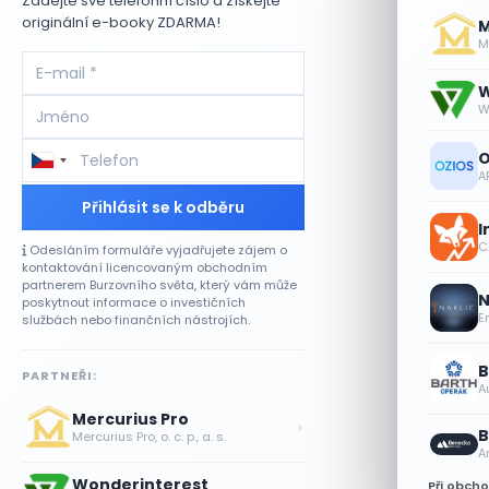
Zadejte své telefonní číslo a získejte
originální e-booky ZDARMA!
M
Me
W
W
O
A
Přihlásit se k odběru
I
CA
Odesláním formuláře vyjadřujete zájem o
kontaktování licencovaným obchodním
partnerem Burzovního světa, který vám může
N
poskytnout informace o investičních
E
službách nebo finančních nástrojích.
B
PARTNEŘI:
A
Mercurius Pro
›
B
Mercurius Pro, o. c. p., a. s.
A
Wonderinterest
Při obch