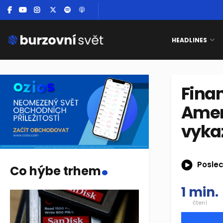
HEADLINES
Finan
Ameri
vykaz
.
Poslec
Co hýbe trhem
1 min.
čtení