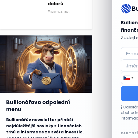
dolarů
B
6 SRPNA, 2026
Bullion
finančn
Zadejte
Bullionářovo odpolední
Odeslán
menu
obchodní
informac
Bullionářův newsletter přináší
nejdůležitější novinky z finančních
trhů a informace ze světa investic.
PARTNEŘ