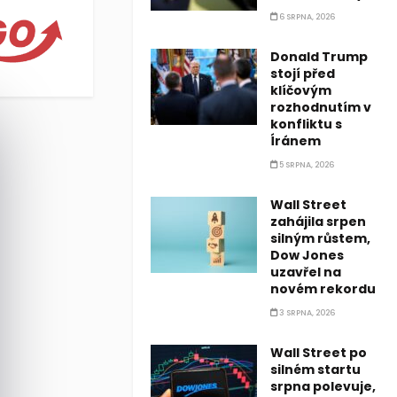
. Podle nejnovějšího průzkumu spotřebitelských financí americ
6 SRPNA, 2026
Donald Trump
stojí před
klíčovým
rozhodnutím v
konfliktu s
Íránem
5 SRPNA, 2026
Wall Street
zahájila srpen
silným růstem,
Dow Jones
uzavřel na
novém rekordu
3 SRPNA, 2026
Wall Street po
silném startu
srpna polevuje,