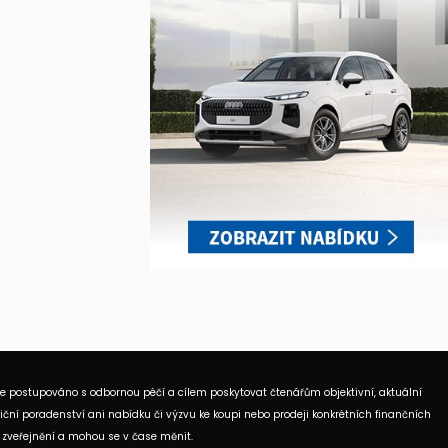
je postupováno s odbornou péčí a cílem poskytovat čtenářům objektivní, aktuální
ční poradenství ani nabídku či výzvu ke koupi nebo prodeji konkrétních finančních
 zveřejnění a mohou se v čase měnit.