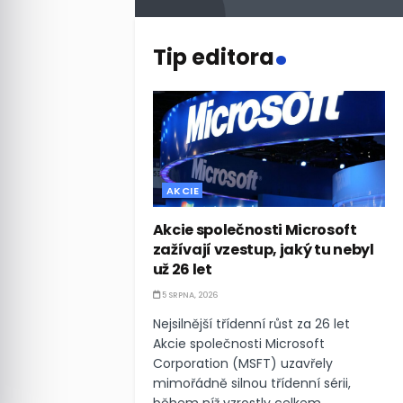
.
Tip editora
AKCIE
Akcie společnosti Microsoft
zažívají vzestup, jaký tu nebyl
už 26 let
5 SRPNA, 2026
Nejsilnější třídenní růst za 26 let
Akcie společnosti Microsoft
Corporation (MSFT) uzavřely
mimořádně silnou třídenní sérii,