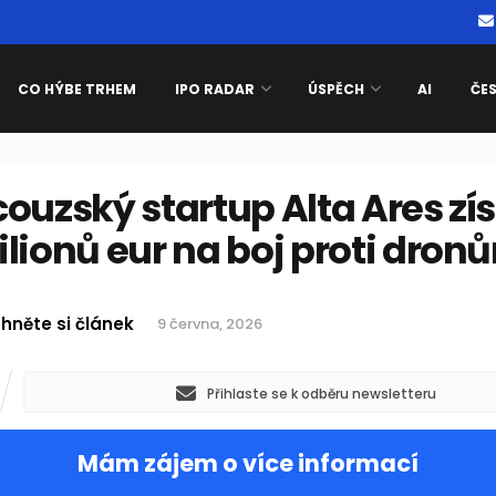
CO HÝBE TRHEM
IPO RADAR
ÚSPĚCH
AI
ČE
ouzský startup Alta Ares zí
lionů eur na boj proti dron
hněte si článek
9 června, 2026
Přihlaste se k odběru newsletteru
Mám zájem o více informací