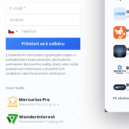
O
A
I
CA
Přihlásit se k odběru
N
E
Odesláním formuláře vyjadřujete zájem o
kontaktování licencovaným obchodním
partnerem Burzovního světa, který vám může
B
poskytnout informace o investičních
A
službách nebo finančních nástrojích.
B
PARTNEŘI:
A
Při obch
Mercurius Pro
›
Mercurius Pro, o. c. p., a. s.
Wonderinterest
›
Wonderinterest Trading Ltd