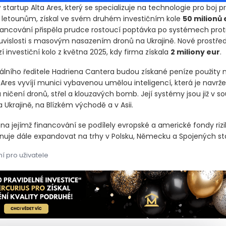
startup Alta Ares, který se specializuje na technologie pro boj pr
 letounům, získal ve svém druhém investičním kole
50 milionů 
ancování přispěla prudce rostoucí poptávka po systémech prot
uvislosti s masovým nasazením dronů na Ukrajině. Nové prostřed
 investiční kolo z května 2025, kdy firma získala
2 miliony eur
.
álního ředitele Hadriena Cantera budou získané peníze použity n
 Ares vyvíjí munici vybavenou umělou inteligencí, která je navrž
ničení dronů, střel a klouzavých bomb. Její systémy jsou již v s
Ukrajině, na Blízkém východě a v Asii.
 na jejímž financování se podílely evropské a americké fondy riz
lánuje dále expandovat na trhy v Polsku, Německu a Spojených st
í pro uživatele
startup Alta Ares, který se specializuje na technologie pro boj
 startup Alta Ares, který se specializuje na technologie pro boj