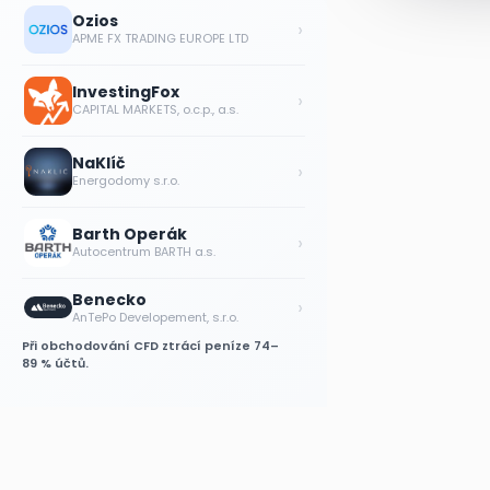
Ozios
›
APME FX TRADING EUROPE LTD
InvestingFox
›
CAPITAL MARKETS, o.c.p., a.s.
NaKlíč
›
Energodomy s.r.o.
Barth Operák
›
Autocentrum BARTH a.s.
Benecko
›
AnTePo Developement, s.r.o.
Při obchodování CFD ztrácí peníze 74–
89 % účtů.