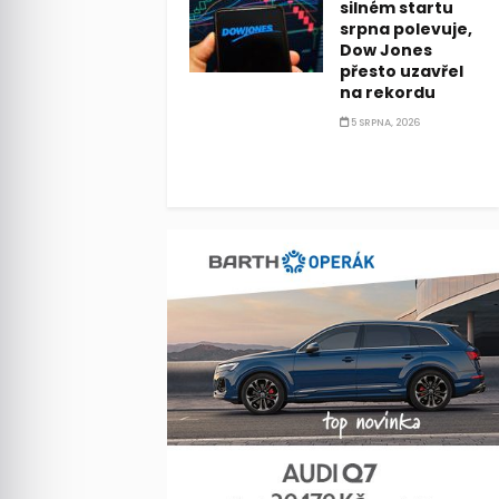
silném startu
srpna polevuje,
Dow Jones
přesto uzavřel
na rekordu
5 SRPNA, 2026