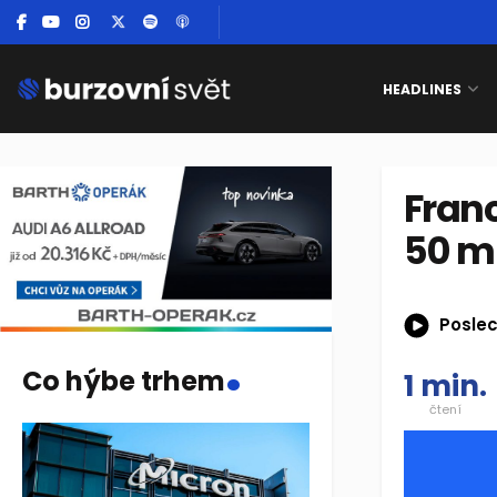
HEADLINES
Franc
50 mi
Poslec
.
Co hýbe trhem
1 min.
čtení