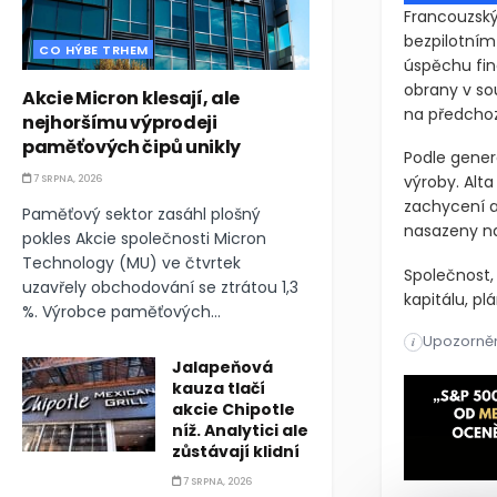
Francouzský 
bezpilotním
CO HÝBE TRHEM
úspěchu fin
obrany v so
Akcie Micron klesají, ale
na předchozí
nejhoršímu výprodeji
paměťových čipů unikly
Podle gener
výroby. Alta
7 SRPNA, 2026
zachycení a 
Paměťový sektor zasáhl plošný
nasazeny na 
pokles Akcie společnosti Micron
Technology (MU) ve čtvrtek
Společnost,
uzavřely obchodování se ztrátou 1,3
kapitálu, p
%. Výrobce paměťových...
Upozorněn
Francouzský 
i
Jalapeňová
Francouzský
kauza tlačí
akcie Chipotle
níž. Analytici ale
zůstávají klidní
7 SRPNA, 2026