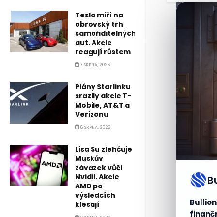
Tesla míří na
obrovský trh
samořiditelných
aut. Akcie
reagují růstem
7 SRPNA, 2026
Plány Starlinku
srazily akcie T-
Mobile, AT&T a
Verizonu
6 SRPNA, 2026
Lisa Su zlehčuje
Muskův
závazek vůči
Nvidii. Akcie
B
AMD po
výsledcích
Bullion
klesají
finančn