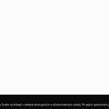
 Světa vycházejí z veřejně dostupných a důvěryhodných zdrojů. Při jejich zpracování 