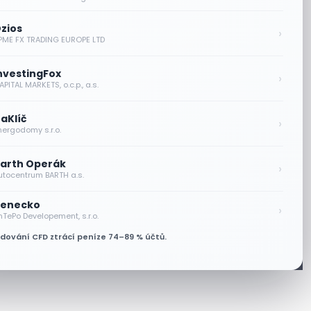
zios
›
PME FX TRADING EUROPE LTD
nvestingFox
›
PITAL MARKETS, o.c.p., a.s.
aKlíč
›
nergodomy s.r.o.
arth Operák
›
utocentrum BARTH a.s.
enecko
›
nTePo Developement, s.r.o.
odování CFD ztrácí peníze 74–89 % účtů.