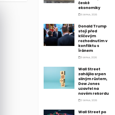
české
ekonomiky
6 SRPNA, 2026
Donald Trump
stojí před
klíčovým
rozhodnutím v
konfliktu s
Íránem
5 SRPNA, 2026
Wall Street
zahájila srpen
silným růstem,
Dow Jones
uzavřel na
novém rekordu
3 SRPNA, 2026
Wall Street po