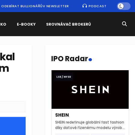
ODEBÍRAT BULLIONÁŘŮV NEWSLETTER
PODCAST
SKO
E-BOOKY
SROVNÁVAČ BROKERŮ
.
skal
IPO Radar
ům
LSE / NYSE
SHEIN
SHEIN redefinuje globální fast fashion
díky datově řízenému modelu výroby
a extrémně rychlému