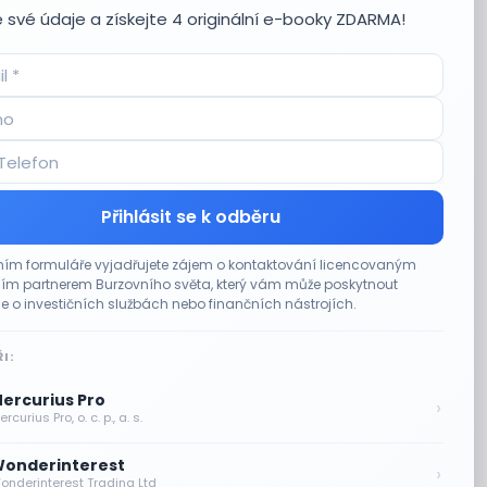
 své údaje a získejte 4 originální e-booky ZDARMA!
Přihlásit se k odběru
ím formuláře vyjadřujete zájem o kontaktování licencovaným
m partnerem Burzovního světa, který vám může poskytnout
e o investičních službách nebo finančních nástrojích.
I:
ercurius Pro
›
rcurius Pro, o. c. p., a. s.
onderinterest
›
onderinterest Trading Ltd