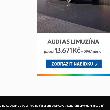
je postupováno s odbornou péčí a cílem poskytovat čtenářům objektivní, aktuální