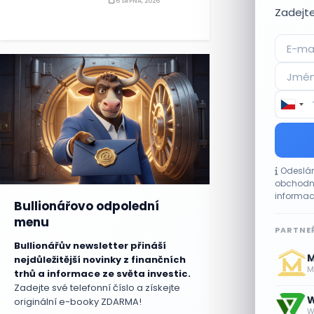
6 SRPNA, 2026
Zadejte
Odeslán
obchodní
informac
Bullionářovo odpolední
menu
PARTNEŘ
Bullionářův newsletter přináší
M
nejdůležitější novinky z finančních
Me
trhů a informace ze světa investic.
Zadejte své telefonní číslo a získejte
W
originální e-booky ZDARMA!
W