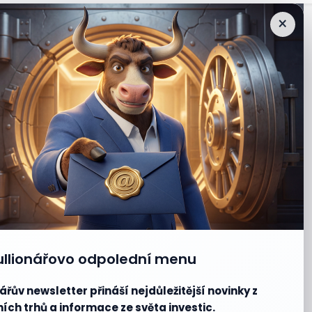
×
ullionářovo odpolední menu
ářův newsletter přináší nejdůležitější novinky z
ích trhů a informace ze světa investic.