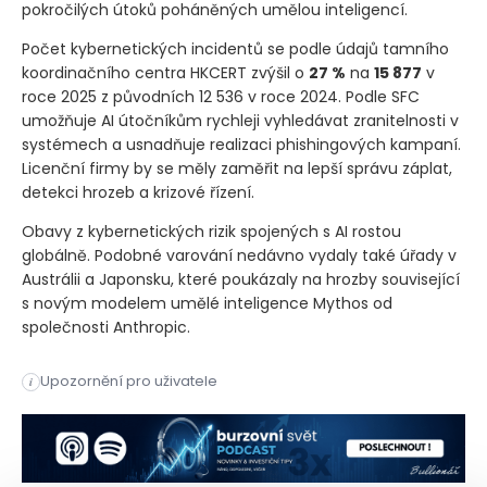
pokročilých útoků poháněných umělou inteligencí.
Počet kybernetických incidentů se podle údajů tamního
koordinačního centra HKCERT zvýšil o
27 %
na
15 877
v
roce 2025 z původních 12 536 v roce 2024. Podle SFC
umožňuje AI útočníkům rychleji vyhledávat zranitelnosti v
systémech a usnadňuje realizaci phishingových kampaní.
Licenční firmy by se měly zaměřit na lepší správu záplat,
detekci hrozeb a krizové řízení.
Obavy z kybernetických rizik spojených s AI rostou
globálně. Podobné varování nedávno vydaly také úřady v
Austrálii a Japonsku, které poukázaly na hrozby související
s novým modelem umělé inteligence Mythos od
společnosti Anthropic.
Hongkongský regulační úřad pro cenné papíry vyzval licencov
Upozornění pro uživatele
i
Hongkongský regulační úřad pro cenné papíry (SFC) vyzval li