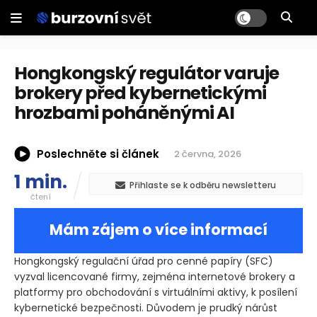
Hongkongský regulátor varuje
brokery před kybernetickými
hrozbami poháněnými AI
Poslechněte si článek
2 června, 2026
1 min.
Přihlaste se k odběru newsletteru
čtení
Mám zájem o více informací
Hongkongský regulační úřad pro cenné papíry
(SFC)
vyzval licencované firmy, zejména internetové brokery a
platformy pro obchodování s virtuálními aktivy, k posílení
kybernetické bezpečnosti. Důvodem je prudký nárůst