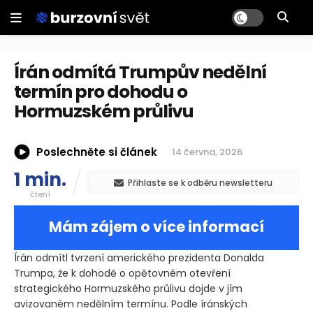
Írán odmítá Trumpův nedělní
termín pro dohodu o
Hormuzském průlivu
Poslechněte si článek
14 června, 2026
1 min.
Přihlaste se k odběru newsletteru
čtení
Mám zájem o více informací
Írán odmítl tvrzení amerického prezidenta Donalda
Trumpa, že k dohodě o opětovném otevření
strategického Hormuzského průlivu dojde v jím
avizovaném nedělním termínu. Podle íránských