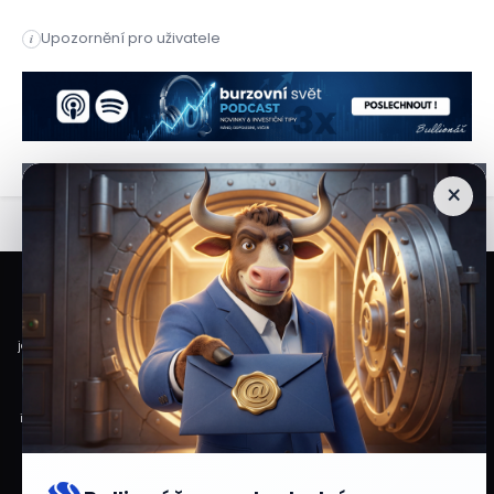
Írán odmítl tvrzení amerického prezidenta Donalda Trumpa, že
Upozornění pro uživatele
i
Írán odmítl tvrzení amerického prezidenta Donalda Trumpa, že
×
Veškeré informace a materiály zveřejněné na internetových stránkách
Burzovního Světa vycházejí z veřejně dostupných a důvěryhodných zdrojů. Při
jejich zpracování je postupováno s odbornou péčí a cílem poskytovat čtenářům
objektivní, aktuální a srozumitelné informace. Obsah internetových stránek
slouží výhradně k informačním a vzdělávacím účelům. Nepředstavuje
individuální investiční doporučení, investiční poradenství ani nabídku či výzvu
ke koupi nebo prodeji konkrétních finančních nástrojů. Veškeré názory, odhady,
prognózy nebo očekávání uvedené v článcích vyjadřují informace dostupné
v době jejich zveřejnění a mohou se v čase měnit.