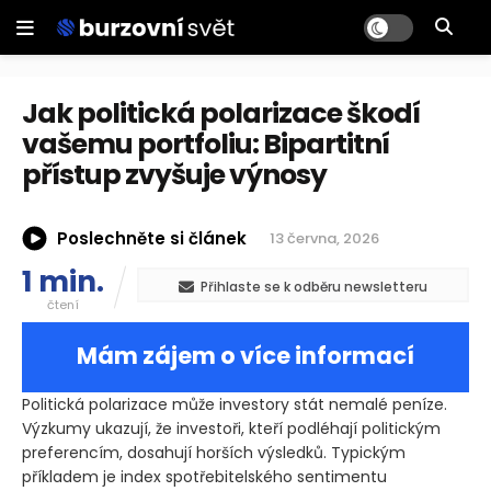
Jak politická polarizace škodí
vašemu portfoliu: Bipartitní
přístup zvyšuje výnosy
Poslechněte si článek
13 června, 2026
1 min.
Přihlaste se k odběru newsletteru
čtení
Mám zájem o více informací
Politická polarizace může investory stát nemalé peníze.
Výzkumy ukazují, že investoři, kteří podléhají politickým
preferencím, dosahují horších výsledků. Typickým
příkladem je index spotřebitelského sentimentu