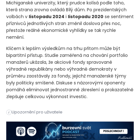
Michiganské univerzity, který prudce kolísá podle toho,
která strana zrovna ovládá Bílý dům. Po prezidentských
volbách v
listopadu 2024
i
listopadu 2020
se sentiment
příznivců jednotlivých stran změnil doslova přes noc,
přestože reálné ekonomické vyhlídky se tak rychle
nemění.
Klíčem k lepším výsledkům na trhu přitom může být
bipartitní přístup. Studie zaměřená na chování portfolio
manažerů ukázala, že akciové fondy spravované
výhradně republikány nebo výhradně demokraty v
průměru zaostávaly za fondy, jejichž manažerské týmy
byly politicky smíšené. Diskuse s názorovými oponenty
pomáhá eliminovat jednostranné zkreslení a prokazatelně
zlepšuje celkovou výkonnost investic.
Politická polarizace může investory stát nemalé peníze. Výzk
Upozornění pro uživatele
i
Politická polarizace může investory stát nemalé peníze. Výzk