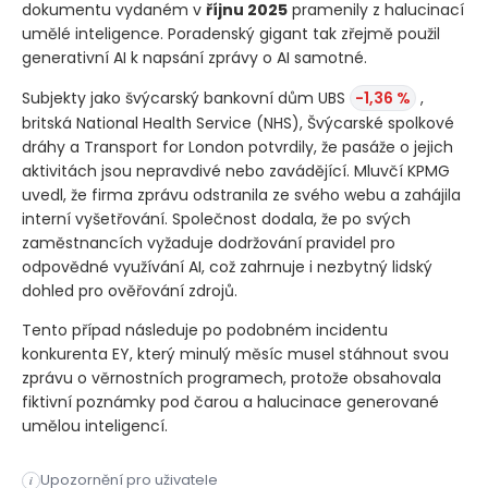
dokumentu vydaném v
říjnu 2025
pramenily z halucinací
umělé inteligence. Poradenský gigant tak zřejmě použil
generativní AI k napsání zprávy o AI samotné.
Subjekty jako švýcarský bankovní dům UBS
-1,36 %
,
britská National Health Service
(NHS)
, Švýcarské spolkové
dráhy a Transport for London potvrdily, že pasáže o jejich
aktivitách jsou nepravdivé nebo zavádějící. Mluvčí KPMG
uvedl, že firma zprávu odstranila ze svého webu a zahájila
interní vyšetřování. Společnost dodala, že po svých
zaměstnancích vyžaduje dodržování pravidel pro
odpovědné využívání AI, což zahrnuje i nezbytný lidský
dohled pro ověřování zdrojů.
Tento případ následuje po podobném incidentu
konkurenta EY, který minulý měsíc musel stáhnout svou
zprávu o věrnostních programech, protože obsahovala
fiktivní poznámky pod čarou a halucinace generované
umělou inteligencí.
Poradenská společnost KPMG stáhla svou studii o využívání um
Upozornění pro uživatele
i