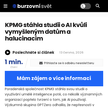
KPMG stáhla studii o AI kvůli
vymyšleným datům a
halucinacím
Poslechněte si článek
13 června, 2026
1 min.
Přihlaste se k odběru newsletteru
čtení
Mám zájem o více informací
Poradenská společnost KPMG stáhla svou studii o
využívání umělé inteligence poté, co několik významných
organizací popřelo tvrzení o tom, jak AI používají.
Výzkumná skupina GPTZero odhalila, že nepřesnosti v