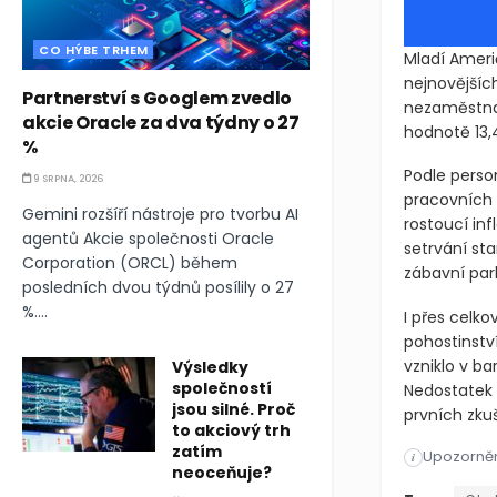
CO HÝBE TRHEM
Mladí Američ
nejnovějšíc
Partnerství s Googlem zvedlo
nezaměstnan
akcie Oracle za dva týdny o 27
hodnotě 13,
%
Podle perso
9 SRPNA, 2026
pracovních 
Gemini rozšíří nástroje pro tvorbu AI
rostoucí in
agentů Akcie společnosti Oracle
setrvání st
Corporation (ORCL) během
zábavní par
posledních dvou týdnů posílily o 27
%....
I přes celko
pohostinstv
vzniklo v b
Výsledky
společností
Nedostatek 
jsou silné. Proč
prvních zkuš
to akciový trh
zatím
Upozorněn
Mladí Ameri
i
neoceňuje?