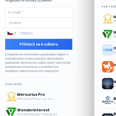
originální e-booky ZDARMA!
PARTNEŘ
M
Me
W
W
Přihlásit se k odběru
O
A
Odesláním formuláře vyjadřujete zájem o
kontaktování licencovaným obchodním
partnerem Burzovního světa, který vám může
I
poskytnout informace o investičních
CA
službách nebo finančních nástrojích.
N
PARTNEŘI:
E
Mercurius Pro
›
B
Mercurius Pro, o. c. p., a. s.
A
Wonderinterest
›
B
Wonderinterest Trading Ltd