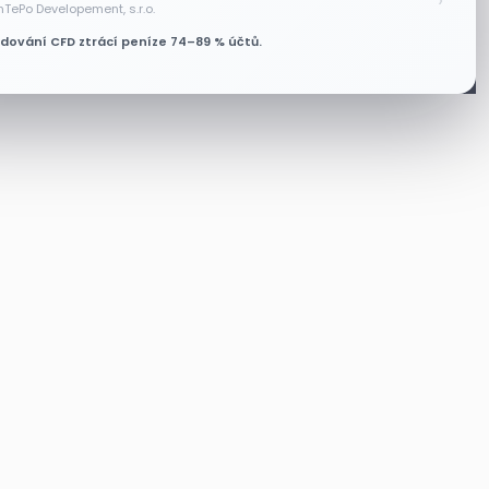
nTePo Developement, s.r.o.
odování CFD ztrácí peníze 74–89 % účtů.