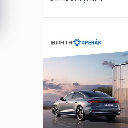
během níž vzrostly celkem...