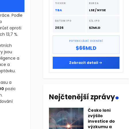
dodavatelskému řetězci.
TICKER
BURZA
TBA
LSE / NYSE
práce. Podle
a
DATUM IPO
CÍL IPO
růst oproti
2026
$2MLD
h 13,7 %.
POTENCIÁLNÍ OCENĚNÍ
etních
$66MLD
y jsou
eligence a
Zobrazit detail
ace a
optávku.
času a
.
00
pozic
h.
Nejčtenější zprávy
dování
Česko loni
zvýšilo
hu práce. Podle nejnovějších údajů amerického Úřadu pro statist
investice do
výzkumu a