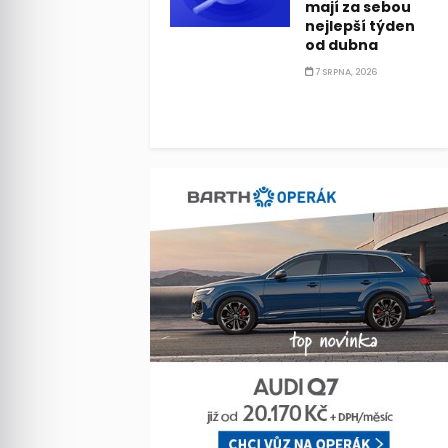
mají za sebou
nejlepší týden
od dubna
7 SRPNA, 2026