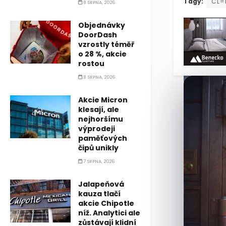
Mladí Ameri
Tagy:
CL=
8 SRPNA, 2026
Objednávky
DoorDash
vzrostly téměř
o 28 %, akcie
rostou
8 SRPNA, 2026
Akcie Micron
klesají, ale
nejhoršímu
výprodeji
paměťových
čipů unikly
7 SRPNA, 2026
Jalapeňová
kauza tlačí
akcie Chipotle
níž. Analytici ale
zůstávají klidní