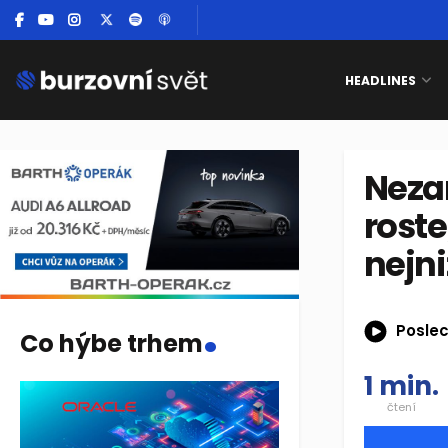
HEADLINES
Neza
roste
nejni
.
Poslec
Co hýbe trhem
1 min.
čtení