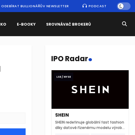
ODEBÍRAT BULLIONÁŘŮV NEWSLETTER
PODCAST
SKO
E-BOOKY
SROVNÁVAČ BROKERŮ
.
IPO Radar
u
LSE / NYSE
SHEIN
SHEIN redefinuje globální fast fashion
díky datově řízenému modelu výroby
a extrémně rychlému