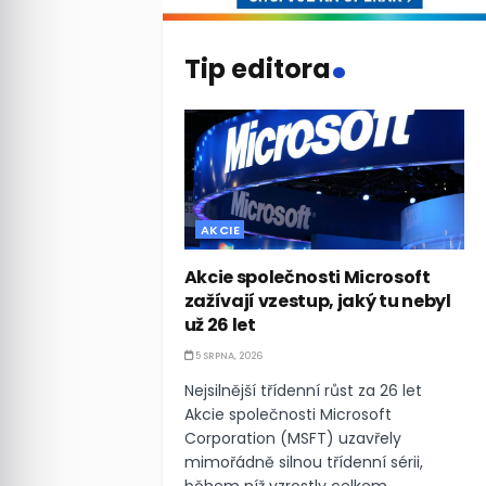
.
Tip editora
AKCIE
Akcie společnosti Microsoft
zažívají vzestup, jaký tu nebyl
už 26 let
5 SRPNA, 2026
Nejsilnější třídenní růst za 26 let
Akcie společnosti Microsoft
Corporation (MSFT) uzavřely
mimořádně silnou třídenní sérii,