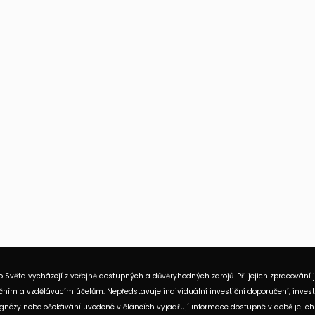
 Světa vycházejí z veřejně dostupných a důvěryhodných zdrojů. Při jejich zpracování 
ním a vzdělávacím účelům. Nepředstavuje individuální investiční doporučení, investi
rognózy nebo očekávání uvedené v článcích vyjadřují informace dostupné v době jejich