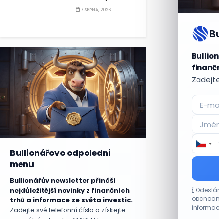
7 SRPNA, 2026
B
Bullion
finančn
Zadejte
Bullionářovo odpolední
menu
Bullionářův newsletter přináší
nejdůležitější novinky z finančních
Odeslán
obchodní
trhů a informace ze světa investic.
informac
Zadejte své telefonní číslo a získejte