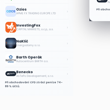
A
Ozios
Při obch
›
APME FX TRADING EUROPE LTD
InvestingFox
›
CAPITAL MARKETS, o.c.p., a.s.
NaKlíč
›
Energodomy s.r.o.
Barth Operák
›
Autocentrum BARTH a.s.
Benecko
›
AnTePo Developement, s.r.o.
Při obchodování CFD ztrácí peníze 74–
89 % účtů.