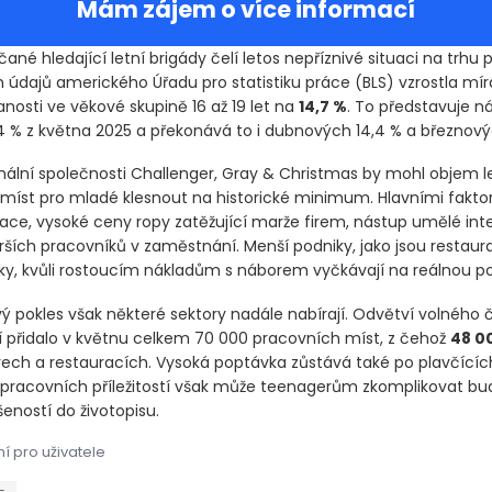
Mám zájem o více informací
ané hledající letní brigády čelí letos nepříznivé situaci na trhu 
h údajů amerického Úřadu pro statistiku práce
(BLS)
vzrostla mír
osti ve věkové skupině 16 až 19 let na
14,7 %
. To představuje ná
4 % z května 2025 a překonává to i dubnových 14,4 % a březnovýc
nální společnosti Challenger, Gray & Christmas by mohl objem l
míst pro mladé klesnout na historické minimum. Hlavními faktor
flace, vysoké ceny ropy zatěžující marže firem, nástup umělé int
arších pracovníků v zaměstnání. Menší podniky, jako jsou restaur
ky, kvůli rostoucím nákladům s náborem vyčkávají na reálnou p
vý pokles však některé sektory nadále nabírají. Odvětví volného 
í přidalo v květnu celkem 70 000 pracovních míst, z čehož
48 0
arech a restauracích. Vysoká poptávka zůstává také po plavčícíc
pracovních příležitostí však může teenagerům zkomplikovat bu
eností do životopisu.
í pro uživatele
čané hledající letní brigády čelí letos nepříznivé situaci na tr