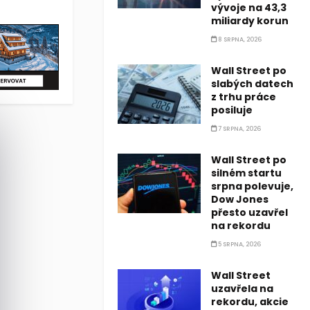
hu práce. Podle nejnovějších údajů amerického Úřadu pro statist
vývoje na 43,3
miliardy korun
8 SRPNA, 2026
Wall Street po
slabých datech
z trhu práce
posiluje
7 SRPNA, 2026
Wall Street po
silném startu
srpna polevuje,
Dow Jones
přesto uzavřel
na rekordu
5 SRPNA, 2026
Wall Street
uzavřela na
rekordu, akcie