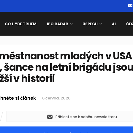
CO HÝBE TRHEM
IPO RADAR
ÚSPĚCH
AI
ČE
městnanost mladých v USA
, šance na letní brigádu jso
žší v historii
hněte si článek
6 června, 2026
Přihlaste se k odběru newsletteru