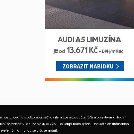
je postupováno s odbornou péčí a cílem poskytovat čtenářům objektivní, aktuální
ční poradenství ani nabídku či výzvu ke koupi nebo prodeji konkrétních finančních
 zveřejnění a mohou se v čase měnit.