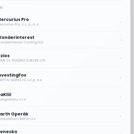
I:
ercurius Pro
›
rcurius Pro, o. c. p., a. s.
onderinterest
›
onderinterest Trading Ltd
zios
›
PME FX TRADING EUROPE LTD
nvestingFox
›
PITAL MARKETS, o.c.p., a.s.
aKlíč
›
nergodomy s.r.o.
arth Operák
›
utocentrum BARTH a.s.
enecko
›