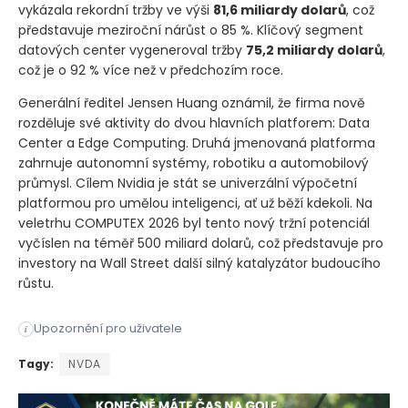
vykázala rekordní tržby ve výši
81,6 miliardy dolarů
, což
představuje meziroční nárůst o 85 %. Klíčový segment
datových center vygeneroval tržby
75,2 miliardy dolarů
,
což je o 92 % více než v předchozím roce.
Generální ředitel Jensen Huang oznámil, že firma nově
rozděluje své aktivity do dvou hlavních platforem: Data
Center a Edge Computing. Druhá jmenovaná platforma
zahrnuje autonomní systémy, robotiku a automobilový
průmysl. Cílem Nvidia je stát se univerzální výpočetní
platformou pro umělou inteligenci, ať už běží kdekoli. Na
veletrhu COMPUTEX 2026 byl tento nový tržní potenciál
vyčíslen na téměř 500 miliard dolarů, což představuje pro
investory na Wall Street další silný katalyzátor budoucího
růstu.
Americký technologický gigant Nvidia ​ prochází zásadní tran
Upozornění pro uživatele
i
Americký technologický gigant Nvidia ​ prochází zásadní tran
Tagy:
NVDA