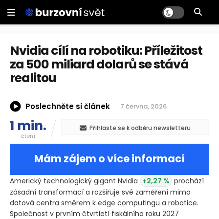
Nvidia cílí na robotiku: Příležitost
za 500 miliard dolarů se stává
realitou
Poslechněte si článek
7 června, 2026
1 min.
Přihlaste se k odběru newsletteru
čtení
Mám zájem o více informací
Americký technologický gigant Nvidia
+2,27 %
prochází
zásadní transformací a rozšiřuje své zaměření mimo
datová centra směrem k edge computingu a robotice.
Společnost v prvním čtvrtletí fiskálního roku 2027