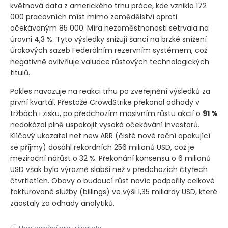
květnová data z amerického trhu práce, kde vzniklo 172
000 pracovních míst mimo zemědělství oproti
očekávaným 85 000. Míra nezaměstnanosti setrvala na
úrovni 4,3 %. Tyto výsledky snižují šanci na brzké snížení
úrokových sazeb Federálním rezervním systémem, což
negativně ovlivňuje valuace růstových technologických
titulů.
Pokles navazuje na reakci trhu po zveřejnění výsledků za
první kvartál. Přestože CrowdStrike překonal odhady v
tržbách i zisku, po předchozím masivním růstu akcií o
91 %
nedokázal plně uspokojit vysoká očekávání investorů.
Klíčový ukazatel net new ARR
(čisté nové roční opakující
se příjmy)
dosáhl rekordních 256 milionů USD, což je
meziroční nárůst o 32 %. Překonání konsensu o 6 milionů
USD však bylo výrazně slabší než v předchozích čtyřech
čtvrtletích. Obavy o budoucí růst navíc podpořily celkové
fakturované služby
(billings)
ve výši 1,35 miliardy USD, které
zaostaly za odhady analytiků.
Akcie kyberbezpečnostní platformy CrowdStrike ​ oslabily běh