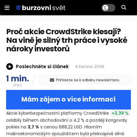
Proč akcie CrowdStrike klesají?
Na vině je silný trh práce i vysoké
nároky investorů
Poslechněte si článek
6 června, 2026
1 min.
Přihlaste se k odběru newsletteru
čtení
Mám zájem o více informací
Akcie kyberbezpečnostní platformy CrowdStrike
+3,39 %
oslabily během obchodování o 4,2 % a později korigovaly
pokles na
3,7 %
s cenou 688,22 USD. Hlavním
makroekonomickým spouštěčem byla překvapivě silná