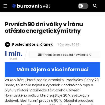
Prvních 90 dní války v Íránu
otřáslo energetickými trhy
Poslechněte si článek
1 června, 2026
1 min.
Přihlaste se k odběru newsletteru
čtení
Mám zájem o více informací
Válka v Íránu, která začala americko-izraelskými údery 28.
února, způsobila největší výpadek v dodávkách ropy a
plynu v historii. V důsledku faktického uzavření
Hormuzského průlivu, který zajišťuje 20 % světových
dodávek, klesl tamní provoz o 90 %. Globální produkce