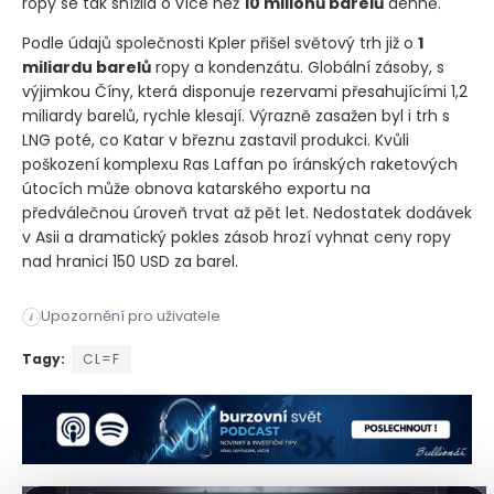
ropy se tak snížila o více než
10 milionů barelů
denně.
Podle údajů společnosti Kpler přišel světový trh již o
1
miliardu barelů
ropy a kondenzátu. Globální zásoby, s
výjimkou Číny, která disponuje rezervami přesahujícími 1,2
miliardy barelů, rychle klesají. Výrazně zasažen byl i trh s
LNG poté, co Katar v březnu zastavil produkci. Kvůli
poškození komplexu Ras Laffan po íránských raketových
útocích může obnova katarského exportu na
předválečnou úroveň trvat až pět let. Nedostatek dodávek
v Asii a dramatický pokles zásob hrozí vyhnat ceny ropy
nad hranici 150 USD za barel.
Válka v Íránu, která začala americko-izraelskými údery 28. ún
Upozornění pro uživatele
i
Válka v Íránu, která začala americko-izraelskými údery 28. ún
Tagy:
CL=F