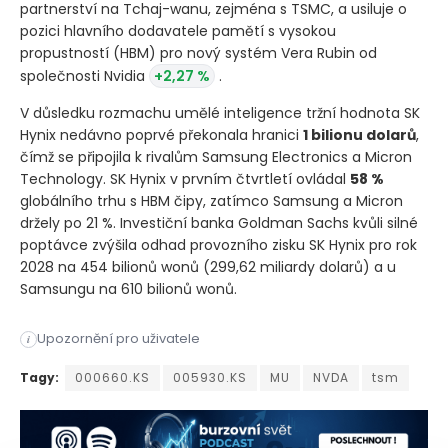
partnerství na Tchaj-wanu, zejména s TSMC, a usiluje o
pozici hlavního dodavatele pamětí s vysokou
propustností
(HBM)
pro nový systém Vera Rubin od
společnosti Nvidia
+2,27 %
.
V důsledku rozmachu umělé inteligence tržní hodnota SK
Hynix nedávno poprvé překonala hranici
1 bilionu dolarů
,
čímž se připojila k rivalům Samsung Electronics a Micron
Technology. SK Hynix v prvním čtvrtletí ovládal
58 %
globálního trhu s HBM čipy, zatímco Samsung a Micron
držely po 21 %. Investiční banka Goldman Sachs kvůli silné
poptávce zvýšila odhad provozního zisku SK Hynix pro rok
2028 na 454 bilionů wonů
(299,62 miliardy dolarů)
a u
Samsungu na 610 bilionů wonů.
Předseda jihokorejské skupiny SK Group, Chey Tae-won, na vel
Upozornění pro uživatele
i
Předseda jihokorejské skupiny SK Group, Chey Tae-won, na vel
Tagy:
000660.KS
005930.KS
MU
NVDA
tsm