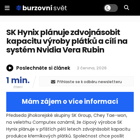
SK Hynix plánuje zdvojnásobit
kapacitu výroby plátků a cílí na
systém Nvidia Vera Rubin
Poslechněte si článek
2 června, 2026
1 min.
Přihlaste se k odběru newsletteru
čtení
Mám zájem o více informací
Předseda jihokorejské skupiny SK Group, Chey Tae-won,
na veletrhu Computex oznámil, že čipový výrobce SK
Hynix plánuje v příštích pěti letech zdvojnásobit kapacitu
produkce křemíkových plátků. Společnost chce posílit