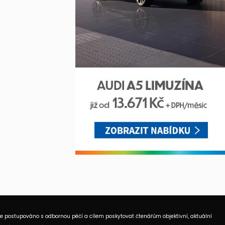
je postupováno s odbornou péčí a cílem poskytovat čtenářům objektivní, aktuální