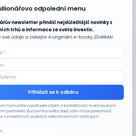
ullionářovo odpolední menu
ářův newsletter přináší nejdůležitější novinky z
ích trhů a informace ze světa investic.
 své údaje a získejte 4 originální e-booky ZDARMA!
Přihlásit se k odběru
ím formuláře vyjadřujete zájem o kontaktování licencovaným
m partnerem Burzovního světa, který vám může poskytnout
e o investičních službách nebo finančních nástrojích.
I: