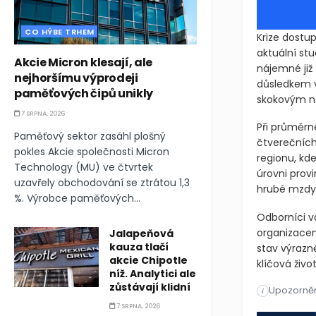
CO HÝBE TRHEM
Krize dostu
aktuální st
Akcie Micron klesají, ale
nájemné již
nejhoršímu výprodeji
důsledkem v
paměťových čipů unikly
skokovým ná
7 SRPNA, 2026
Při průměrn
Paměťový sektor zasáhl plošný
čtverečních
pokles Akcie společnosti Micron
regionu, kd
Technology (MU) ve čtvrtek
úrovni prov
uzavřely obchodování se ztrátou 1,3
hrubé mzdy,
%. Výrobce paměťových...
Odborníci v
organizacem
Jalapeňová
kauza tlačí
stav výrazn
akcie Chipotle
klíčová živo
níž. Analytici ale
zůstávají klidní
Upozorněn
Krize dostu
i
7 SRPNA, 2026