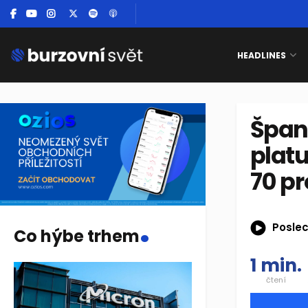
HEADLINES
Špan
platu
70 p
.
Poslec
Co hýbe trhem
1 min.
čtení