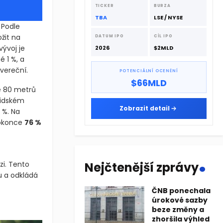
dodavatelskému řetězci.
TICKER
BURZA
TBA
LSE / NYSE
 Podle
žit na
DATUM IPO
CÍL IPO
ývoj je
2026
$2MLD
 1 %, a
vereční.
POTENCIÁLNÍ OCENĚNÍ
$66MLD
e 80 metrů
ridském
Zobrazit detail
 %. Na
dokonce
76 %
.
i. Tento
Nejčtenější zprávy
u a odkládá
ČNB ponechala
úrokové sazby
 Podle aktuální studie platforem InfoJobs a Fotocasa musí prům
beze změny a
zhoršila výhled