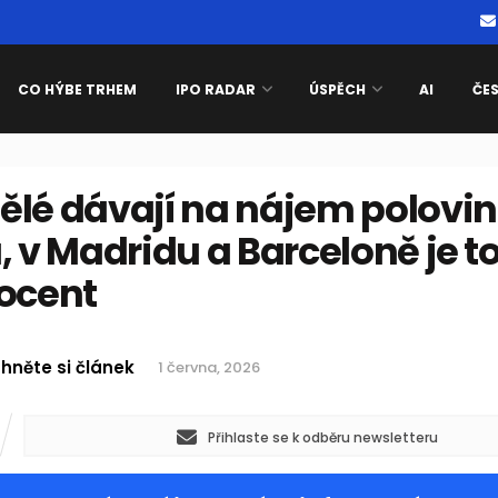
CO HÝBE TRHEM
IPO RADAR
ÚSPĚCH
AI
ČE
ělé dávají na nájem polovi
, v Madridu a Barceloně je t
rocent
hněte si článek
1 června, 2026
Přihlaste se k odběru newsletteru