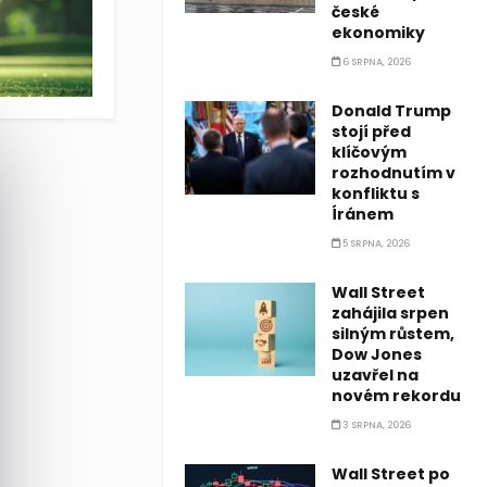
 Podle aktuální studie platforem InfoJobs a Fotocasa musí prům
české
ekonomiky
6 SRPNA, 2026
Donald Trump
stojí před
klíčovým
rozhodnutím v
konfliktu s
Íránem
5 SRPNA, 2026
Wall Street
zahájila srpen
silným růstem,
Dow Jones
uzavřel na
novém rekordu
3 SRPNA, 2026
Wall Street po