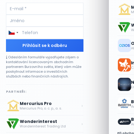
M
Me
W
W
O
Přihlásit se k odběru
A
Odesláním formuláře vyjadřujete zájem o
kontaktování licencovaným obchodním
I
partnerem Burzovního světa, který vám může
CA
poskytnout informace o investičních
službách nebo finančních nástrojích.
N
E
PARTNEŘI:
B
Mercurius Pro
›
A
Mercurius Pro, o. c. p., a. s.
B
Wonderinterest
›
A
Wonderinterest Trading Ltd
Při obch