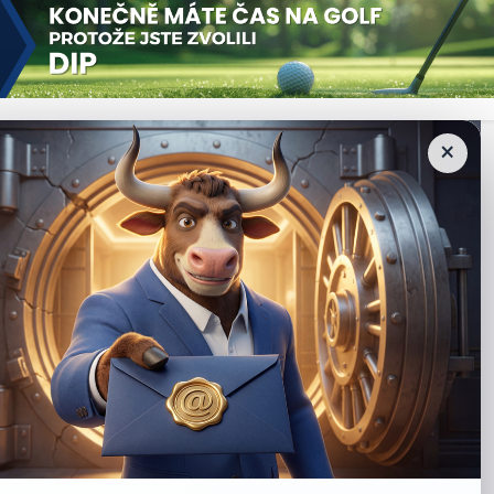
pnosti bydlení ve Španělsku dosáhla v roce 2025 nového rekordu.
×