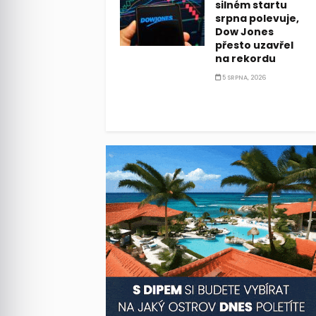
silném startu
srpna polevuje,
Dow Jones
přesto uzavřel
na rekordu
5 SRPNA, 2026