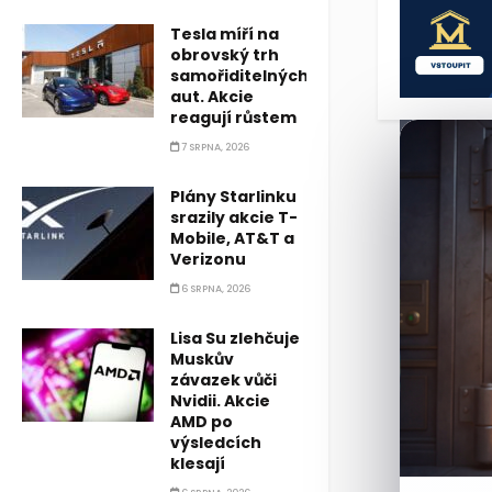
Krize dostu
Tesla míří na
obrovský trh
samořiditelných
aut. Akcie
reagují růstem
7 SRPNA, 2026
Plány Starlinku
srazily akcie T-
Mobile, AT&T a
Verizonu
6 SRPNA, 2026
Lisa Su zlehčuje
Muskův
závazek vůči
Nvidii. Akcie
AMD po
výsledcích
klesají