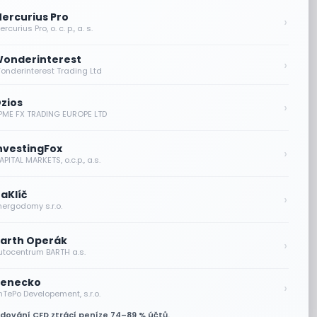
ercurius Pro
›
rcurius Pro, o. c. p., a. s.
onderinterest
›
onderinterest Trading Ltd
zios
›
PME FX TRADING EUROPE LTD
nvestingFox
›
PITAL MARKETS, o.c.p., a.s.
aKlíč
›
nergodomy s.r.o.
arth Operák
›
utocentrum BARTH a.s.
enecko
›
nTePo Developement, s.r.o.
odování CFD ztrácí peníze 74–89 % účtů.